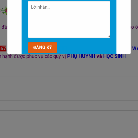
i
đừng ngại liên hệ với
chúng tôi
bằng cách để lại thông tin vào 
567
,
Chat facebook
,
Chat zalo
bằng cách ấn vào các nút trên
We
ân hạnh được phục vụ các quý vị
PHỤ HUYNH
và
HỌC SINH
.