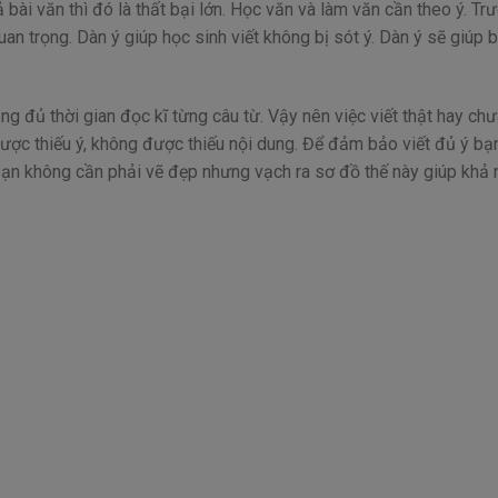
ài văn thì đó là thất bại lớn. Học văn và làm văn cần theo ý. Trư
quan trọng. Dàn ý giúp học sinh viết không bị sót ý. Dàn ý sẽ giúp 
 đủ thời gian đọc kĩ từng câu từ. Vậy nên việc viết thật hay ch
được thiếu ý, không được thiếu nội dung. Để đảm bảo viết đủ ý bạ
 Bạn không cần phải vẽ đẹp nhưng vạch ra sơ đồ thế này giúp khả