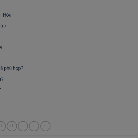
nh Hóa
Đức
ỏi
là phù hợp?
ả?
?