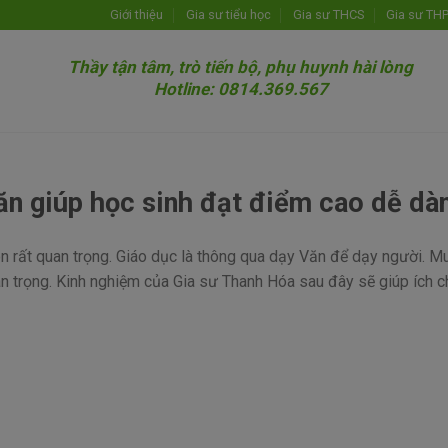
Giới thiệu
Gia sư tiểu học
Gia sư THCS
Gia sư TH
Thầy tận tâm, trò tiến bộ, phụ huynh hài lòng
Hotline: 0814.369.567
ăn giúp học sinh đạt điểm cao dễ dà
n rất quan trọng. Giáo dục là thông qua dạy Văn để dạy người. M
an trọng. Kinh nghiệm của Gia sư Thanh Hóa sau đây sẽ giúp ích c