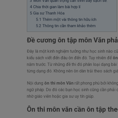
3
Môn Văn quan trọng cần trình bày sạch sẽ.
4
Chia thời gian làm bài hợp lí
5
Gia sư Thanh Hóa
5.1
Thêm một vài thông tin hữu ích
5.2
Thông tin cần tham khảo thêm
Đề cương ôn tập môn Văn phải
Đây là một kinh nghiệm tưởng như học sinh nào cũn
kiểu sách viết đến đâu ôn đến đó. Tuy nhiên để
ôn
năm trước. Từ những đề thi đó phân loại dạng bài
từng dạng đó. Không nên ôn dàn trải theo sách giá
Nội dung
ôn thi môn Văn
rất phong phú bởi không 
ngữ pháp. Do đó các bạn học sinh cũng cần phải c
nhờ giáo viên hoặc gia sư uy tín giúp.
Ôn thi môn văn cần ôn tập the