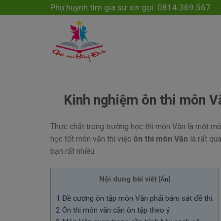
Skip
modal-check
Phụ huynh tìm gia sư xin gọi: 0814.369.567
to
content
Kinh nghiệm ôn thi môn V
Thực chất trong trường học thì môn Văn là một mô
học tốt môn văn thì việc
ôn thi môn Văn
là rất qu
bạn rất nhiều.
Nội dung bài viết
[
Ẩn
]
1
Đề cương ôn tập môn Văn phải bám sát đề thi.
2
Ôn thi môn văn cần ôn tập theo ý