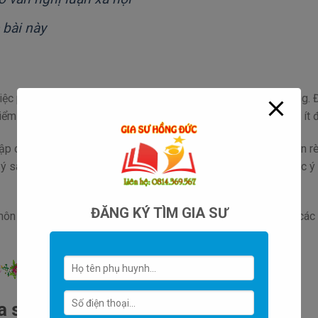
 bài này
c phân bổ thời gian cho từng câu, từng ý là hết sức quan trọng. 
điểm của câu. Không sa đà vào những câu mình hiểu biết nhưng ít 
lập dàn ý là quan trọng. Trong quá trình
ôn thi môn văn
bạn nên rè
n ý sao cho không quá lâu nhưng cũng phải đủ để viết tất cả các ý
ĐĂNG KÝ TÌM GIA SƯ
ôn văn, gia sư ôn thi văn giỏi của Gia sư Thanh Hóa tin chắc các
a sư Thanh Hóa