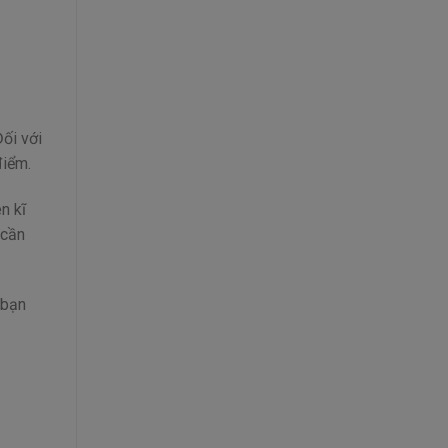
Đối với
điểm.
n kĩ
 cần
 bạn