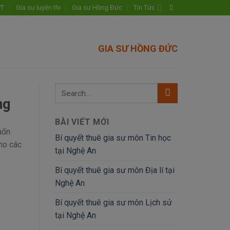
PT
Gia sư luyện thi
Gia sư Hồng Đức
Tin Tức
GIA SƯ HỒNG ĐỨC
ng
BÀI VIẾT MỚI
uốn
Bí quyết thuê gia sư môn Tin học
ho các
tại Nghệ An
Bí quyết thuê gia sư môn Địa lí tại
Nghệ An
Bí quyết thuê gia sư môn Lịch sử
tại Nghệ An