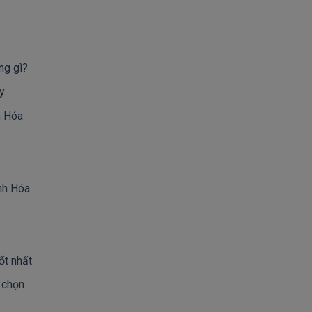
ng gì?
y.
h Hóa
anh Hóa
ốt nhất
 chọn