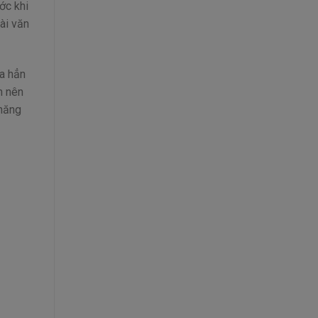
ớc khi
bài văn
ưa hẳn
n nên
 năng