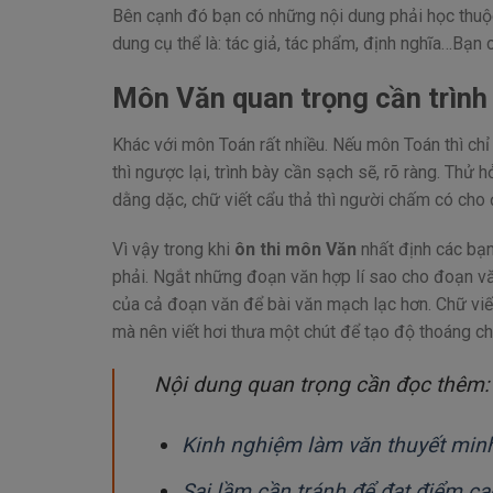
Bên cạnh đó bạn có những nội dung phải học thuộ
dung cụ thể là: tác giả, tác phẩm, định nghĩa…Bạn 
Môn Văn quan trọng cần trình
Khác với môn Toán rất nhiều. Nếu môn Toán thì ch
thì ngược lại, trình bày cần sạch sẽ, rõ ràng. Thử 
dằng dặc, chữ viết cẩu thả thì người chấm có ch
Vì vậy trong khi
ôn thi môn Văn
nhất định các bạn 
phải. Ngắt những đoạn văn hợp lí sao cho đoạn văn
của cả đoạn văn để bài văn mạch lạc hơn. Chữ viết
mà nên viết hơi thưa một chút để tạo độ thoáng ch
Nội dung quan trọng cần đọc thêm:
Kinh nghiệm làm văn thuyết min
Sai lầm cần tránh để đạt điểm ca