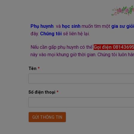
Phụ huynh
và
học sinh
muốn tìm một
gia sư giỏ
đây.
Chúng tôi
sẽ liên hệ lại.
Nếu cần gấp phụ huynh có thể
Gọi điện 0814369
này vào mọi khung giờ thời gian. Chúng tôi luôn h
Tên
*
Số điện thoại
*