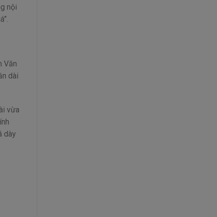
g nội
á”.
n Văn
ăn dài
ài vừa
ính
á dày