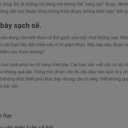
c lòng. Đó là những nội dung mà không thể “sáng tạo” được. Nhữn
cũng cần học thuộc lòng những trích đoạn, những bình luận “đắt gi
 bày sạch sẽ.
ỉ cần đúng còn hình thức có thể gạch xóa một chút không sao. Mô
hỏi các bạn hãy đặt mình vào vị trí giám khảo. Nếu câu văn, đoạn v
o điểm cao được không?
học sinh phải rèn kĩ năng trình bày. Các bạn cần viết câu có độ d
 không quá dài. Trong mỗi đoạn văn thì câu đầu tiên luôn là ý ch
 không nhất thiết phải thật đẹp nhưng cần rõ ràng. Viết không qu
o bài văn.
h hay
o văn nghị luận xã hội