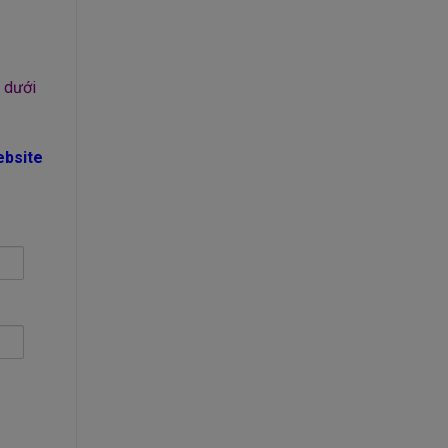
ô dưới
bsite