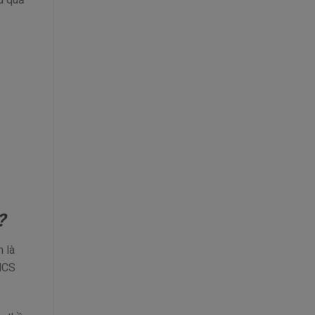
?
n là
HCS