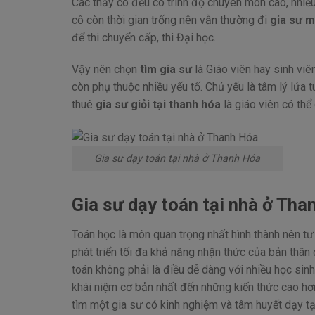
Các thầy cô đều có trình độ chuyên môn cao, nhiều
cô còn thời gian trống nên vẫn thường đi
gia sư m
để thi chuyển cấp, thi Đại học.
Vậy nên chọn
tìm gia sư
là Giáo viên hay sinh viê
còn phụ thuộc nhiều yếu tố. Chủ yếu là tâm lý lứa tu
thuê
gia sư giỏi tại thanh hóa
là giáo viên có thể
Gia sư dạy toán tại nhà ở Thanh Hóa
Gia sư dạy toán tại nhà ở Tha
Toán học là môn quan trọng nhất hình thành nên t
phát triển tối đa khả năng nhận thức của bản thân 
toán không phải là điều dễ dàng với nhiều học sinh
khái niệm cơ bản nhất đến những kiến thức cao hơn
tìm một gia sư có kinh nghiệm và tâm huyết dạy tại