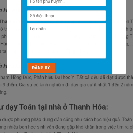
h Hóa là Giáo viên
:
ở Thanh Hóa.
Gia sư với thế mạnh và kinh nghiệm giảng dạy môn T
có trình độ chuyên môn giỏi. Các thầy cô đã đạt nhiều thành tích t
h phố, cấp tỉnh,… Giáo viên chủ yếu đang công tác tại các trường 
Hàm Rồng, THPT Thiệu Hóa, THCS Trần Mai Ninh, Quang Trung, 
và tại Trung tâm gia sư Hồng Đức Thanh Hóa.
h Hóa là Sinh viên
:
Phạm Hồng Đức, Phân hiệu Đại hoc Y…Tất cả đều đã đạt được thà
n 9 điểm. Gia sư có kinh nghiệm đi dạy gia sư ít nhất 1 đến 2 nă
áng.
ư dạy Toán tại nhà ở Thanh Hóa:
ìm được phương pháp đúng đắn cũng như cách học hiệu quả. Toán
ưng nhiều bạn học sinh vẫn đang gặp khó khăn trong việc tìm ra 