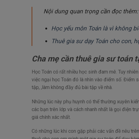
Nội dung quan trọng cần đọc thêm:
Học yếu môn Toán là vì không biế
Thuê gia sư dạy Toán cho con, họ
Cha mẹ cần thuê gia sư toán t
Học Toán có rất nhiều học sinh đam mê. Tuy nhiên
việc ngại học Toán đó là nhìn vào điểm số. Điểm s
tập, ,làm không đầy đủ bài tập về nhà.
Những lúc này phụ huynh có thể thường xuyên kiểm 
các bạn trên lớp và cách nhanh nhất là gọi điện t
giá chính xác nhất.
Có những lúc khi con gặp phải các vấn đề nêu trên
thuê cho con em mình một gia sư toán để dạy kèm 