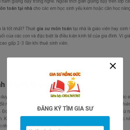
 năm giảng dạy trong nghề. Ngoài thời gian giảng dạy trên lớp cá
ôn toán tại nhà
cho các em học sinh yếu kém hoặc cần học nân
n là tốt nhất? Thuê
gia sư môn toán
tại nhà là giáo viên hay sinh 
ổi của các con và đặc biệt là điều kiện kinh tế của gia đình. Vì gi
 cao gấp 2-3 lần khi thuê sinh viên.
nh Hóa là những ai?
ư duy cho học sinh. Môn Toán còn là môn học cơ bản để giúp các 
đề nghiên cứu các môn khác trong chương trình trên lớp. Tuy nhiê
ĐĂNG KÝ TÌM GIA SƯ
. Đơn giản vì học toán là cả một quá trình sâu chuỗi kiến thức từ 
. Không phải em nào cũng có thể tiếp thu và học tốt được. Lúc nà
 nhà cho con là giải pháp tối ưu nhất.