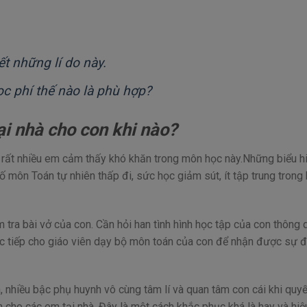
t những lí do này.
c phí thế nào là phù hợp?
ại nhà cho con khi nào?
 rất nhiều em cảm thấy khó khăn trong môn học này.Những biểu h
ố môn Toán tự nhiên thấp đi, sức học giảm sút, ít tập trung trong
tra bài vở của con. Cần hỏi han tình hình học tập của con thông 
rực tiếp cho giáo viên dạy bộ môn toán của con để nhận được sự 
, nhiều bậc phụ huynh vô cùng tâm lí và quan tâm con cái khi quyế
cho các em tại nhà. Đây là một cách khắc phục khá là hay và hiệ