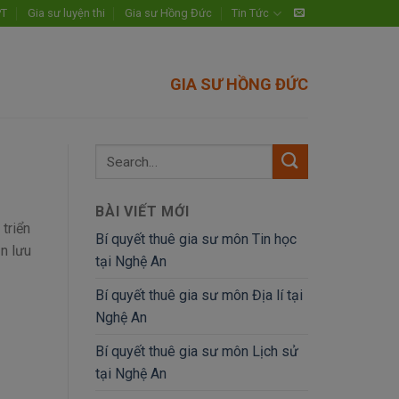
PT
Gia sư luyện thi
Gia sư Hồng Đức
Tin Tức
GIA SƯ HỒNG ĐỨC
BÀI VIẾT MỚI
triển
Bí quyết thuê gia sư môn Tin học
n lưu
tại Nghệ An
Bí quyết thuê gia sư môn Địa lí tại
Nghệ An
Bí quyết thuê gia sư môn Lịch sử
tại Nghệ An