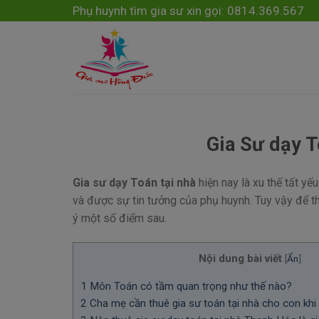
Skip
modal-check
Phụ huynh tìm gia sư xin gọi: 0814.369.567
to
content
Gia Sư dạy 
Gia sư dạy Toán tại nhà
hiện nay là xu thế tất yế
và được sự tin tưởng của phụ huynh. Tuy vậy để t
ý một số điểm sau.
Nội dung bài viết
[
Ẩn
]
1
Môn Toán có tầm quan trọng như thế nào?
2
Cha mẹ cần thuê gia sư toán tại nhà cho con khi