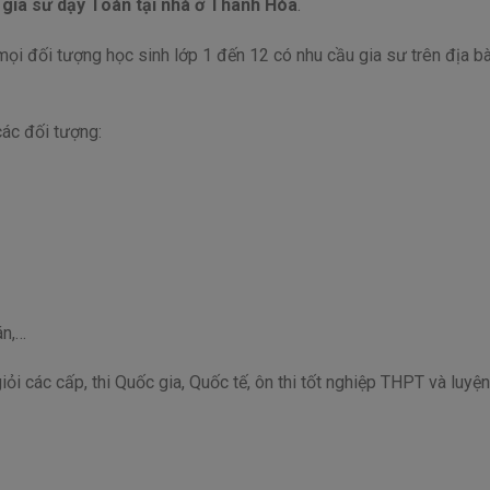
c
gia sư
dạy Toán tại nhà ở Thanh Hóa
.
ọi đối tượng học sinh lớp 1 đến 12 có nhu cầu gia sư trên địa b
các đối tượng:
án,…
ỏi các cấp, thi Quốc gia, Quốc tế, ôn thi tốt nghiệp THPT và luyện