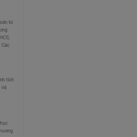
oán từ
rong
THCS,
… Các
nh tích
m và
 học
phương