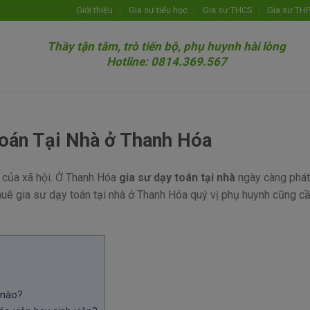
Giới thiệu
Gia sư tiểu học
Gia sư THCS
Gia sư TH
Thầy tận tâm, trò tiến bộ, phụ huynh hài lòng
Hotline: 0814.369.567
Toán Tại Nhà ở Thanh Hóa
u của xã hội. Ở Thanh Hóa
gia sư dạy toán tại nhà
ngày càng phát 
huê gia sư dạy toán tại nhà ở Thanh Hóa quý vị phụ huynh cũng cầ
 nào?