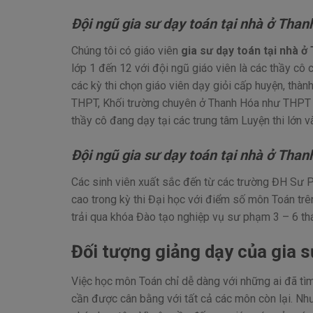
Đội ngũ gia sư dạy toán tại nhà ở Than
Chúng tôi có giáo viên
gia sư dạy toán tại nhà 
lớp 1 đến 12 với đội ngũ giáo viên là các thầy cô 
các kỳ thi chọn giáo viên dạy giỏi cấp huyện, thàn
THPT, Khối trường chuyên ở Thanh Hóa như THPT 
thầy cô đang dạy tại các trung tâm Luyện thi lớn 
Đội ngũ gia sư dạy toán tại nhà ở Than
Các sinh viên xuất sắc đến từ các trường ĐH Sư 
cao trong kỳ thi Đại học với điểm số môn Toán trê
trải qua khóa Đào tạo nghiệp vụ sư phạm 3 – 6 th
Đối tượng giảng dạy của gia s
Việc học môn Toán chỉ dễ dàng với những ai đã t
cần được cân bằng với tất cả các môn còn lại. Nh