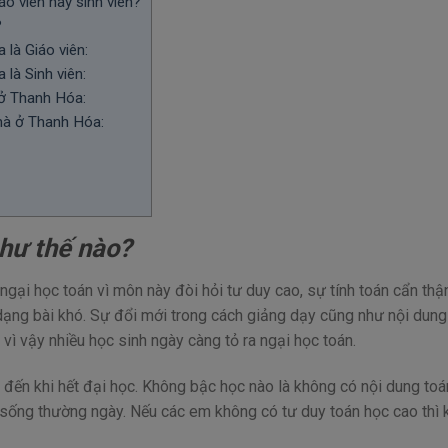
áo viên hay sinh viên?
?
 là Giáo viên:
là Sinh viên:
 ở Thanh Hóa:
hà ở Thanh Hóa:
hư thế nào?
gại học toán vì môn này đòi hỏi tư duy cao, sự tính toán cẩn thậ
dạng bài khó. Sự đổi mới trong cách giảng dạy cũng như nội dung
 vì vậy nhiều học sinh ngày càng tỏ ra ngại học toán.
ến khi hết đại học. Không bậc học nào là không có nội dung toá
i sống thường ngày. Nếu các em không có tư duy toán học cao thì 