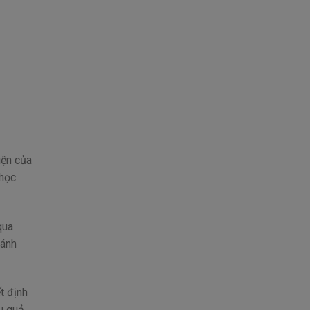
iện của
 học
qua
đánh
t định
u quả