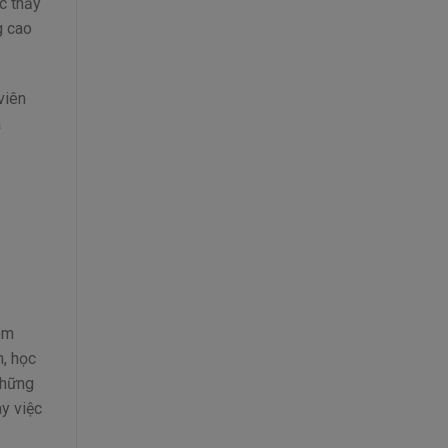
c thầy
g cao
viên
á
em
n, học
những
y việc