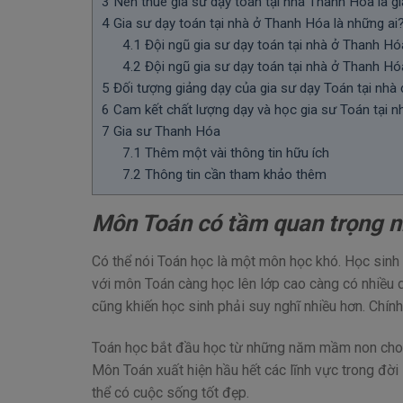
3
Nên thuê gia sư dạy toán tại nhà Thanh Hóa là gi
4
Gia sư dạy toán tại nhà ở Thanh Hóa là những ai
4.1
Đội ngũ gia sư dạy toán tại nhà ở Thanh Hóa
4.2
Đội ngũ gia sư dạy toán tại nhà ở Thanh Hóa 
5
Đối tượng giảng dạy của gia sư dạy Toán tại nhà
6
Cam kết chất lượng dạy và học gia sư Toán tại n
7
Gia sư Thanh Hóa
7.1
Thêm một vài thông tin hữu ích
7.2
Thông tin cần tham khảo thêm
Môn Toán có tầm quan trọng n
Có thể nói Toán học là một môn học khó. Học sinh n
với môn Toán càng học lên lớp cao càng có nhiều 
cũng khiến học sinh phải suy nghĩ nhiều hơn. Chính
Toán học bắt đầu học từ những năm mầm non cho đ
Môn Toán xuất hiện hầu hết các lĩnh vực trong đờ
thể có cuộc sống tốt đẹp.