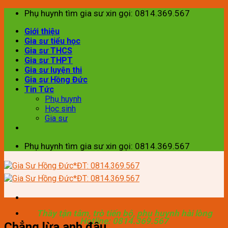
Skip
Phụ huynh tìm gia sư xin gọi: 0814.369.567
to
Giới thiệu
content
Gia sư tiểu học
Gia sư THCS
Gia sư THPT
Gia sư luyện thi
Gia sư Hồng Đức
Tin Tức
Phụ huynh
Học sinh
Gia sư
Phụ huynh tìm gia sư xin gọi: 0814.369.567
Thầy tận tâm, trò tiến bộ, phụ huynh hài lòng
Hotline: 0814.369.567
Chẳng lừa anh đâu