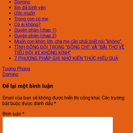
Domino
Em đã bình yên
Ước muốn
Trong con có mẹ
Có ai không?
Duyên phận (chap 1)
Duyên phận (chap 2)
Muốn con khôn lớn, cha mẹ cần phải biết nói "không".
TÌNH ĐỒNG ĐỘI TRONG "ĐỒNG CHÍ" VÀ "BÀI THƠ VỀ
TIỂU ĐỘI XE KHÔNG KÍNH"
7 PHƯƠNG PHÁP GHI NHỚ KIẾN THỨC HIỆU QUẢ
Tương Phùng
Domino
Để lại một bình luận
Email của bạn sẽ không được hiển thị công khai.
Các trường
bắt buộc được đánh dấu
*
Bình luận
*