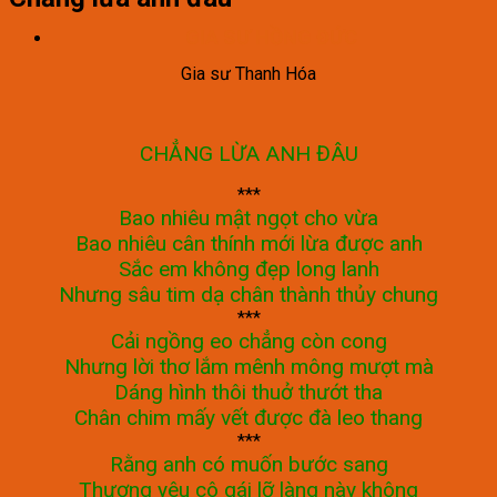
GIA SƯ HỒNG ĐỨC
Gia sư Thanh Hóa
CHẲNG LỪA ANH ĐÂU
***
Bao nhiêu mật ngọt cho vừa
Bao nhiêu cân thính mới lừa được anh
Sắc em không đẹp long lanh
Nhưng sâu tim dạ chân thành thủy chung
***
Cải ngồng eo chẳng còn cong
Nhưng lời thơ lắm mênh mông mượt mà
Dáng hình thôi thuở thướt tha
Chân chim mấy vết được đà leo thang
***
Rằng anh có muốn bước sang
Thương yêu cô gái lỡ làng này không