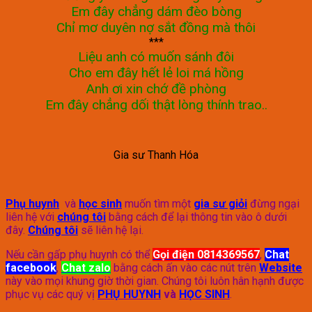
Em đây chẳng dám đèo bòng
Chỉ mơ duyên nợ sắt đồng mà thôi
***
Liệu anh có muốn sánh đôi
Cho em đây hết lẻ loi má hồng
Anh ơi xin chớ đề phòng
Em đây chẳng dối thật lòng thính trao..
Gia sư Thanh Hóa
Phụ huynh
và
học sinh
muốn tìm một
gia sư giỏi
đừng ngại
liên hệ với
chúng tôi
bằng cách để lại thông tin vào ô dưới
đây.
Chúng tôi
sẽ liên hệ lại.
Nếu cần gấp phụ huynh có thể
Gọi điện 0814369567
,
Chat
facebook
,
Chat zalo
bằng cách ấn vào các nút trên
Website
này vào mọi khung giờ thời gian. Chúng tôi luôn hân hạnh được
phục vụ các quý vị
PHỤ HUYNH
và
HỌC SINH
.