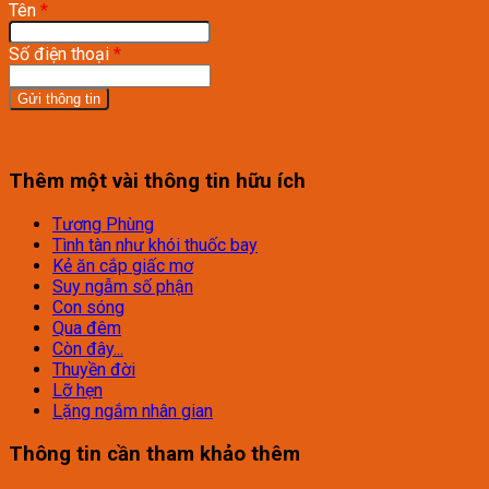
Tên
*
Số điện thoại
*
Thêm một vài thông tin hữu ích
Tương Phùng
Tình tàn như khói thuốc bay
Kẻ ăn cắp giấc mơ
Suy ngẫm số phận
Con sóng
Qua đêm
Còn đây...
Thuyền đời
Lỡ hẹn
Lặng ngắm nhân gian
Thông tin cần tham khảo thêm