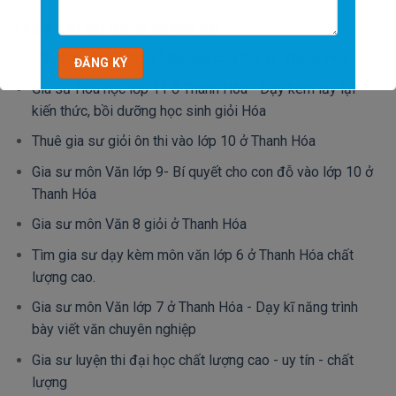
Thêm một vài thông tin hữu ích
Phương pháp gia sư hiệu quả của Gia sư Thanh Hóa
Gia sư Hóa học lớp 11 ở Thanh Hóa - Dạy kèm lấy lại
kiến thức, bồi dưỡng học sinh giỏi Hóa
Thuê gia sư giỏi ôn thi vào lớp 10 ở Thanh Hóa
Gia sư môn Văn lớp 9- Bí quyết cho con đỗ vào lớp 10 ở
Thanh Hóa
Gia sư môn Văn 8 giỏi ở Thanh Hóa
Tìm gia sư dạy kèm môn văn lớp 6 ở Thanh Hóa chất
lượng cao.
Gia sư môn Văn lớp 7 ở Thanh Hóa - Dạy kĩ năng trình
bày viết văn chuyên nghiệp
Gia sư luyện thi đại học chất lượng cao - uy tín - chất
lượng