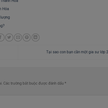
i Thanh Hóa
nh Hóa
 lượng
ng?
Tại sao con bạn cần một gia sư lớp 
i.
Các trường bắt buộc được đánh dấu
*