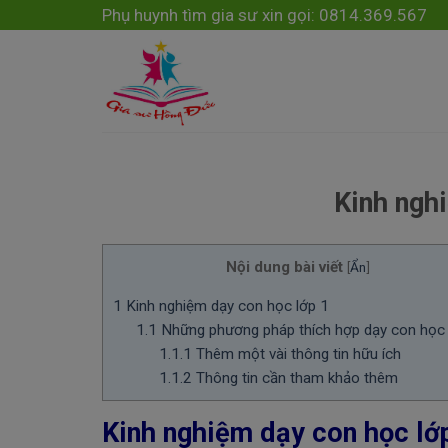
Skip
modal-check
Phụ huynh tìm gia sư xin gọi: 0814.369.567
to
content
Kinh ngh
Nội dung bài viết
[
Ẩn
]
1
Kinh nghiệm dạy con học lớp 1
1.1
Những phương pháp thích hợp dạy con học 
1.1.1
Thêm một vài thông tin hữu ích
1.1.2
Thông tin cần tham khảo thêm
Kinh nghiệm dạy con học lớ