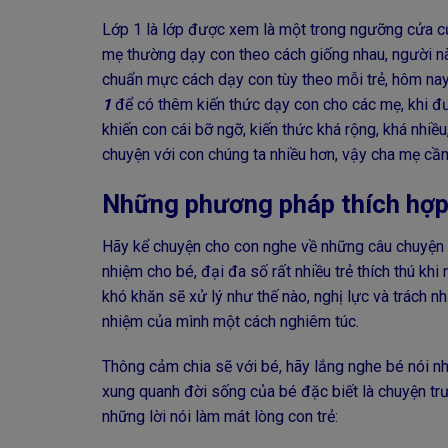
Lớp 1 là lớp được xem là một trong ngưỡng cửa củ
mẹ thường dạy con theo cách giống nhau, người nà
chuẩn mực cách dạy con tùy theo mỗi trẻ, hôm na
1
để có thêm kiến thức dạy con cho các mẹ, khi đ
khiến con cái bỡ ngỡ, kiến thức khá rộng, khá nhi
chuyện với con chúng ta nhiều hơn, vậy cha mẹ cần
Những phương pháp thích hợp 
Hãy kể chuyện cho con nghe về những câu chuyện v
nhiệm cho bé, đại đa số rất nhiều trẻ thích thú k
khó khăn sẽ xử lý như thế nào, nghị lực và trách 
nhiệm của mình một cách nghiêm túc.
Thông cảm chia sẽ với bé, hãy lắng nghe bé nói nh
xung quanh đời sống của bé đặc biết là chuyện tr
những lời nói làm mát lòng con trẻ: