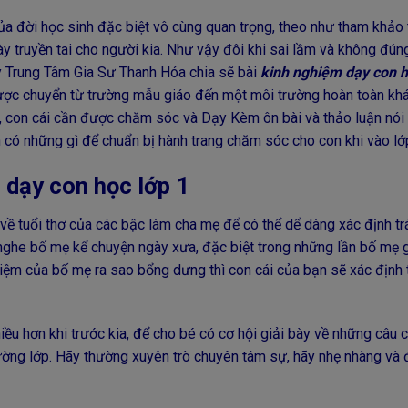
a đời học sinh đặc biệt vô cùng quan trọng, theo như tham khảo 
y truyền tai cho người kia. Như vậy đôi khi sai lầm và không đún
y Trung Tâm Gia Sư Thanh Hóa chia sẽ bài
kinh nghiệm dạy con h
ược chuyển từ trường mẫu giáo đến một môi trường hoàn toàn kh
ều, con cái cần được chăm sóc và Dạy Kèm ôn bài và thảo luận nói
 có những gì để chuẩn bị hành trang chăm sóc cho con khi vào lớ
dạy con học lớp 1
ề tuổi thơ của các bậc làm cha mẹ để có thể dể dàng xác định tr
hi nghe bố mẹ kể chuyện ngày xưa, đặc biệt trong những lần bố mẹ
nhiệm của bố mẹ ra sao bổng dưng thì con cái của bạn sẽ xác định 
iều hơn khi trước kia, để cho bé có cơ hội giải bày về những câu 
ường lớp. Hãy thường xuyên trò chuyên tâm sự, hãy nhẹ nhàng và 