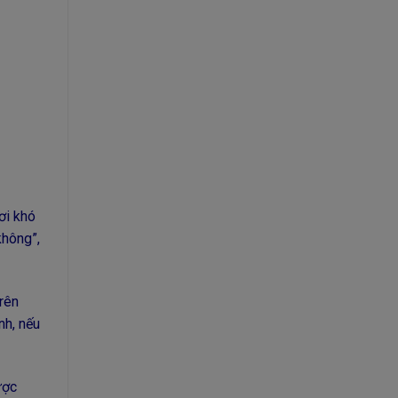
ơi khó
không”,
trên
nh, nếu
ược