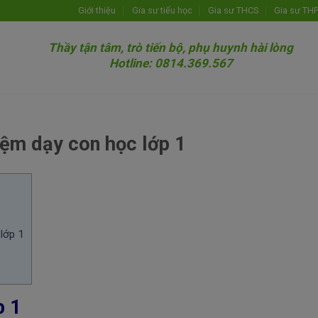
Giới thiệu
Gia sư tiểu học
Gia sư THCS
Gia sư TH
Thầy tận tâm, trò tiến bộ, phụ huynh hài lòng
Hotline: 0814.369.567
iệm dạy con học lớp 1
lớp 1
p 1