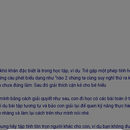
hó khăn đặc biệt là trong học tập, ví dụ: Trẻ gặp một phép tính h
hững câu phát biểu dạng như “nào 2 chúng ta cùng suy nghĩ thử ra 
à chưa đúng lắm. Sau đó giải thích cặn kẻ cho bé hiểu.
mình bằng cách giải quyết như sau, con đi học có các bài toán ở 
í dụ bài tập tương tự và bảo con giải lại để quen kỹ năng thực hà
nhàng và làm lại cách trên như mình nói nhé.
hưng hãy tập tính tôn trọn người khác cho con, ví dụ bạn không đ