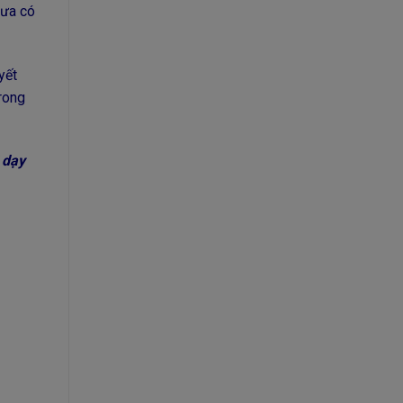
hưa có
yết
trong
 dạy