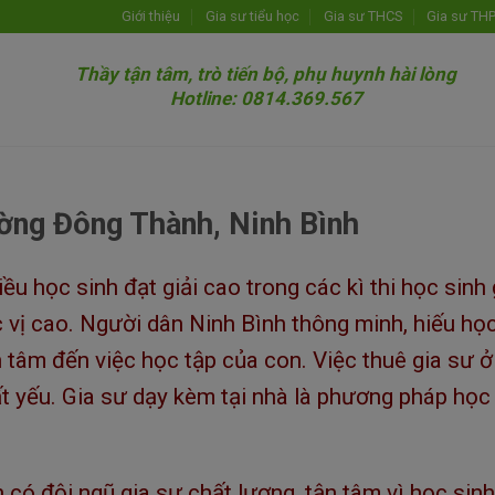
Giới thiệu
Gia sư tiểu học
Gia sư THCS
Gia sư TH
Thầy tận tâm, trò tiến bộ, phụ huynh hài lòng
Hotline: 0814.369.567
ường Đông Thành, Ninh Bình
ều học sinh đạt giải cao trong các kì thi học sinh 
 vị cao. Người dân Ninh Bình thông minh, hiếu học
tâm đến việc học tập của con. Việc thuê gia sư ở
ất yếu. Gia sư dạy kèm tại nhà là phương pháp học
có đội ngũ gia sư chất lượng, tận tâm vì học sinh