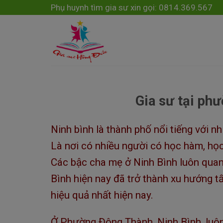
Skip
modal-check
Phụ huynh tìm gia sư xin gọi: 0814.369.567
to
content
Gia sư tại ph
Ninh bình là thành phố nổi tiếng với nhi
Là nơi có nhiều người có học hàm, học
Các bậc cha mẹ ở Ninh Bình luôn quan 
Bình hiện nay đã trở thành xu hướng t
hiệu quả nhất hiện nay.
Ở Phường Đông Thành, Ninh Bình, luôn 