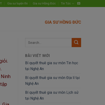
PT
Gia sư luyện thi
Gia sư Hồng Đức
Tin Tức
GIA SƯ HỒNG ĐỨC
BÀI VIẾT MỚI
giỏi.
Bí quyết thuê gia sư môn Tin học
.
tại Nghệ An
 Ninh
Bí quyết thuê gia sư môn Địa lí tại
Nghệ An
 tập
Bí quyết thuê gia sư môn Lịch sử
tại Nghệ An
. Gia