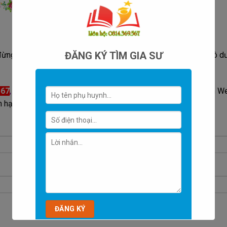
ĐĂNG KÝ TÌM GIA SƯ
ng ngại liên hệ với chúng tôi bằng cách để lại thông tin vào ô d
567
,
Chat facebook
,
Chat zalo
bằng cách ấn vào các nút trên W
 hân hạnh được phục vụ các quý vị PHỤ HUYNH và HỌC SINH.