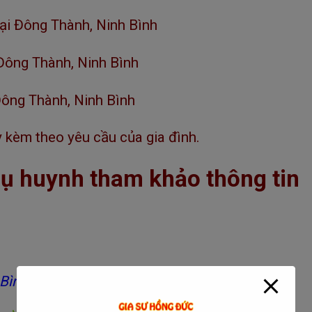
ại Đông Thành, Ninh Bình
 Đông Thành, Ninh Bình
Đông Thành, Ninh Bình
y kèm theo yêu cầu của gia đình.
phụ huynh tham khảo thông tin
 Bình?