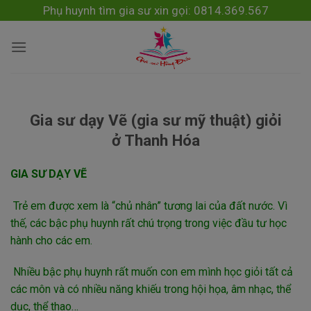
Skip
modal-check
Phụ huynh tìm gia sư xin gọi: 0814.369.567
to
content
Gia sư dạy Vẽ (gia sư mỹ thuật) giỏi
ở Thanh Hóa
GIA SƯ DẠY VẼ
Trẻ em được xem là “chủ nhân” tương lai của đất nước. Vì
thế, các bậc phụ huynh rất chú trọng trong việc đầu tư học
hành cho các em.
Nhiều bậc phụ huynh rất muốn con em mình học giỏi tất cả
các môn và có nhiều năng khiếu trong hội họa, âm nhạc, thể
dục, thể thao…