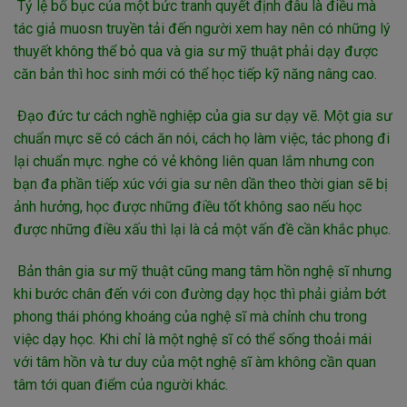
Tỷ lệ bố bục của một bức tranh quyết định đâu là điều mà
tác giả muosn truyền tải đến người xem hay nên có những lý
thuyết không thể bỏ qua và gia sư mỹ thuật phải dạy được
căn bản thì hoc sinh mới có thể học tiếp kỹ năng nâng cao.
Đạo đức tư cách nghề nghiệp của gia sư dạy vẽ. Một gia sư
chuẩn mực sẽ có cách ăn nói, cách họ làm việc, tác phong đi
lại chuẩn mực. nghe có vẻ không liên quan lắm nhưng con
bạn đa phần tiếp xúc với gia sư nên dần theo thời gian sẽ bị
ảnh hưởng, học được những điều tốt không sao nếu học
được những điều xấu thì lại là cả một vấn đề cần khắc phục.
Bản thân gia sư mỹ thuật cũng mang tâm hồn nghệ sĩ nhưng
khi bước chân đến với con đường dạy học thì phải giảm bớt
phong thái phóng khoáng của nghệ sĩ mà chỉnh chu trong
việc dạy học. Khi chỉ là một nghệ sĩ có thể sống thoải mái
với tâm hồn và tư duy của một nghệ sĩ àm không cần quan
tâm tới quan điểm của người khác.