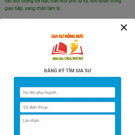
các đối tượng trẻ đặc biệt như phổ tự kỷ, khó khăn trong
giao tiếp, sang chấn tâm lý…
Vai trò của Mỹ thuật trị liệu trong điều trị trẻ tự kỷ
Với trẻ tự kỷ, “hội hoạ” là một kênh công cụ mang tính tích
cực giúp trẻ tiếp nhận thông tin, cải thiện trí nhớ, tăng khả
năng quan sát; phối hợp tay mắt, nâng cao khả năng vận
động tinh, vận động thô, điều hoà cảm giác – cảm xúc, giúp
trẻ rèn luyện khả năng tập trung chú ý, làm chủ các hành vi
ĐĂNG KÝ TÌM GIA SƯ
một cách có ý thức thông qua các chất liệu, dụng cụ và màu
sắc.
Đặc biệt hội hoạ còn là một công cụ “giao tiếp” của trẻ, giúp
giảm bớt các rào cản về ngôn ngữ, giúp trẻ tự tin thể hiện
bản thân và giao tiếp với thế giới xung quanh tốt hơn. Hoặc
đơn giản chỉ giúp trẻ giải tỏa căng thẳng để trẻ có tinh thần
thoải mái hơn cho những tiết học quan trọng khác.