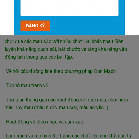
Chương trình được xây dựng phù hợp với từng cá nhân, trẻ
sẽ được tham gia vào các hoạt động trị liệu mang đậm tính
nghệ thuật.
Dưới sự hướng dẫn của nhà trị liệu, trẻ sẽ được học cách
chơi đùa các màu sắc với nhiều chất liệu khác nhau. Rèn
luyện khả năng quan sát, bắt chước và tăng khả năng vận
động tinh thông qua các bài tập:
Vẽ nối các đường line theo phương pháp Đan Mạch.
Tập tô màu tranh vẽ.
Thư giãn thông qua các hoạt động với sắc màu: chơi ném
màu, rảy màu (màu nước, màu sơn, màu acrylic…)
Hoạt động vẽ theo nhạc và cảm xúc.
Làm tranh và mô hình 3D bằng các chất liệu như đất nặn tự