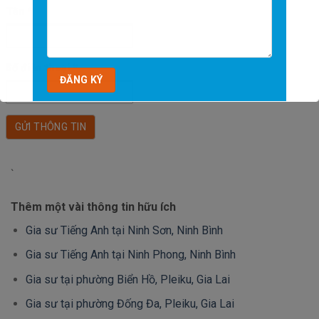
Tên
*
Số điện thoại
*
`
Thêm một vài thông tin hữu ích
Gia sư Tiếng Anh tại Ninh Sơn, Ninh Bình
Gia sư Tiếng Anh tại Ninh Phong, Ninh Bình
Gia sư tại phường Biển Hồ, Pleiku, Gia Lai
Gia sư tại phường Đống Đa, Pleiku, Gia Lai