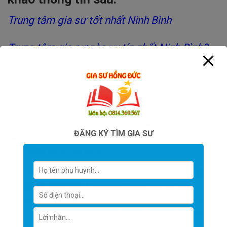
Trung tâm gia sư tốt nhất Ninh Bình
Trung tâm gia sư nào uy tín nhất Ninh Bình?
Phụ huynh và học sinh muốn tìm một gia sư giỏi đừng ngại
ĐĂNG KÝ TÌM GIA SƯ
liên hệ với chúng tôi bằng cách để lại thông tin vào ô dưới
đây. Chúng tôi sẽ liên hệ lại.
Nếu cần gấp phụ huynh có thể
Gọi điện 0814369567
,
Chat
facebook
,
Chat zalo
bằng cách ấn vào các nút trên
Website này vào mọi khung giờ thời gian. Chúng tôi luôn hân
hạnh được phục vụ các quý vị PHỤ HUYNH và HỌC SINH.