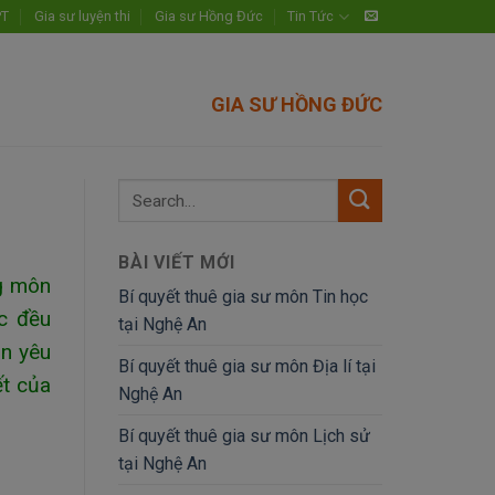
PT
Gia sư luyện thi
Gia sư Hồng Đức
Tin Tức
GIA SƯ HỒNG ĐỨC
BÀI VIẾT MỚI
ng môn
Bí quyết thuê gia sư môn Tin học
ọc đều
tại Nghệ An
on yêu
Bí quyết thuê gia sư môn Địa lí tại
ết của
Nghệ An
Bí quyết thuê gia sư môn Lịch sử
tại Nghệ An