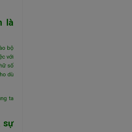
 là
vào bộ
ệc với
chữ số
Cho dù
úng ta
à sự