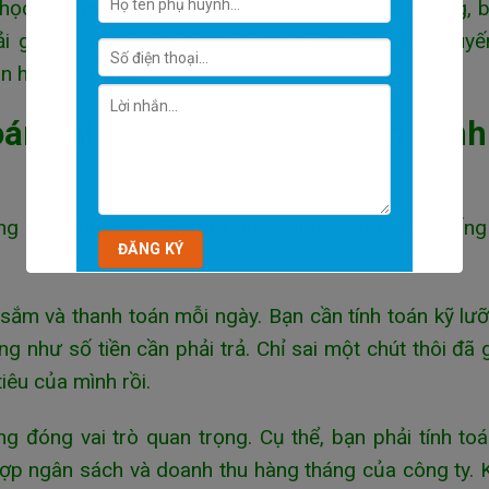
ọc! Bất cứ ai muốn trở thành một người xây dựng, b
hải giỏi toán. Nếu các em đăng ký lớp học trực tuy
n hiệu quả nhất.
án tại Thanh Bình – Ninh Bình
ng của chúng ta. Trong kinh doanh, trong cuộc sốn
 sắm và thanh toán mỗi ngày. Bạn cần tính toán kỹ lư
 như số tiền cần phải trả. Chỉ sai một chút thôi đã 
tiêu của mình rồi.
ng đóng vai trò quan trọng. Cụ thể, bạn phải tính to
hợp ngân sách và doanh thu hàng tháng của công ty.