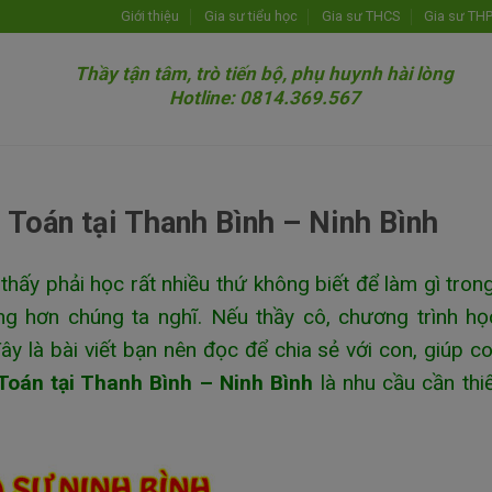
Giới thiệu
Gia sư tiểu học
Gia sư THCS
Gia sư TH
Thầy tận tâm, trò tiến bộ, phụ huynh hài lòng
Hotline: 0814.369.567
 Toán tại Thanh Bình – Ninh Bình
thấy phải học rất nhiều thứ không biết để làm gì tro
ng hơn chúng ta nghĩ. Nếu thầy cô, chương trình h
ây là bài viết bạn nên đọc để chia sẻ với con, giúp c
Toán tại Thanh Bình – Ninh Bình
là nhu cầu cần thi