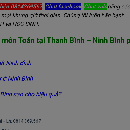
điện 0814369567
,
Chat facebook
,
Chat zalo
bằng cá
 mọi khung giờ thời gian. Chúng tôi luôn hân hạnh
NH và HỌC SINH.
ư môn Toán tại Thanh Bình – Ninh Bình
ất Ninh Bình
ư ở Ninh Bình
 Bình sao cho hiệu quả?
ai - Lh: 0814.369.567