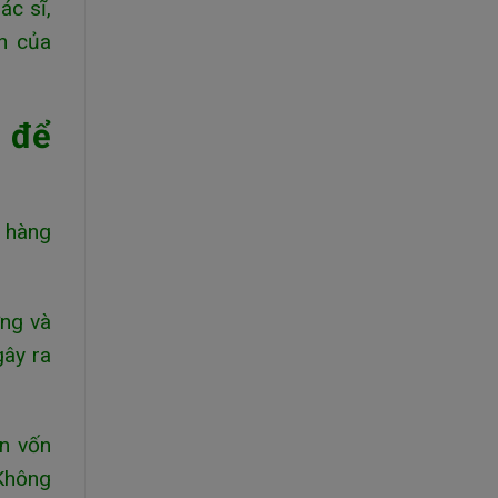
ác sĩ,
ến của
 để
g hàng
ỡng và
gây ra
án vốn
 Không