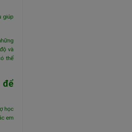
u giúp
 những
 độ và
có thể
 để
sợ học
các em