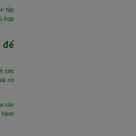
ọc tập
hù hợp
 để
ết các
hải có
ủa các
ị hành