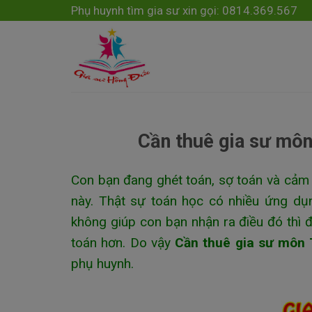
Skip
modal-check
Phụ huynh tìm gia sư xin gọi: 0814.369.567
to
content
Cần thuê gia sư môn
Con bạn đang ghét toán, sợ toán và cảm 
này. Thật sự toán học có nhiều ứng dụ
không giúp con bạn nhận ra điều đó thì đ
toán hơn. Do vậy
Cần thuê gia sư môn 
phụ huynh.