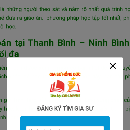
là những người theo sát và nắm rõ nhất quá trình h
hể đưa ra giáo án, phương pháp học tập tốt nhất, p
ổi học.
án tại Thanh Bình – Ninh Bình
ối đa
iên, Toán được xem là môn cơ bản nhất để giải quy
cách khác, để học tốt những môn học này, bạn cần p
 gì? Trên thực tế,Toán học là nền tảng vững chắc c
ĐĂNG KÝ TÌM GIA SƯ
học, khoa học kĩ thuật điện tử,… Vì thế, việc trang b
nh công hơn trong các lĩnh vực này.