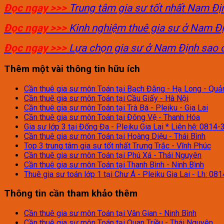
Đọc ngay >>>
Trung tâm gia sư tốt nhất Nam Đị
Đọc ngay >>>
Kinh nghiệm thuê gia sư ở Nam Đ
Đọc ngay >>>
Lựa chọn gia sư ở Nam Định sao 
Thêm một vài thông tin hữu ích
Cần thuê gia sư môn Toán tại Bạch Đằng - Hạ Long - Quả
Cần thuê gia sư môn Toán tại Cầu Giấy - Hà Nội
Cần thuê gia sư môn Toán tại Trà Bá - Pleiku - Gia Lai
Cần thuê gia sư môn Toán tại Đông Vệ - Thanh Hóa
Gia sư lớp 3 tại Đống Đa - Pleiku Gia Lai * Liên hệ: 0814
Cần thuê gia sư môn Toán tại Hoàng Diệu - Thái Bình
Top 3 trung tâm gia sư tốt nhất Trưng Trắc - Vĩnh Phúc
Cần thuê gia sư môn Toán tại Phú Xá - Thái Nguyên
Cần thuê gia sư môn Toán tại Thanh Bình - Ninh Bình
Thuê gia sư toán lớp 1 tại Chư Á - Pleiku Gia Lai - Lh: 08
Thông tin cần tham khảo thêm
Cần thuê gia sư môn Toán tại Vân Gian - Ninh Bình
Cần thuê gia sư môn Toán tại Quan Triều - Thái Nguyên