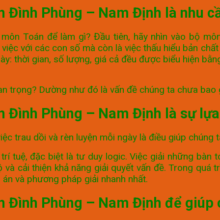
n Đình Phùng – Nam Định là nhu cầ
 môn Toán để làm gì? Đầu tiên, hãy nhìn vào bộ môn
 việc với các con số mà còn là việc thấu hiểu bản chấ
y: thời gian, số lượng, giá cả đều được biểu hiện bằn
uan trọng? Dường như đó là vấn đề chúng ta chưa bao 
n Đình Phùng – Nam Định là sự lựa
việc trau dồi và rèn luyện mỗi ngày là điều giúp chún
rí tuệ, đặc biệt là tư duy logic. Việc giải những bàn
độ và cải thiện khả năng giải quyết vấn đề. Trong quá
p án và phương pháp giải nhanh nhất.
n Đình Phùng – Nam Định để giúp c