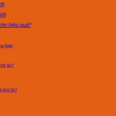
nh
ịnh
cho hiệu quả?
ng Ninh
-369-567
14.369.567