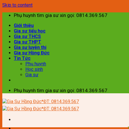
Skip to content
Phụ huynh tìm gia sư xin gọi: 0814.369.567
Giới thiệu
Gia sư tiểu học
Gia sư THCS
Gia sư THPT
Gia sư luyện thi
Gia sư Hồng Đức
Tin Tức
Phụ huynh
Học sinh
Gia sư
Phụ huynh tìm gia sư xin gọi: 0814.369.567