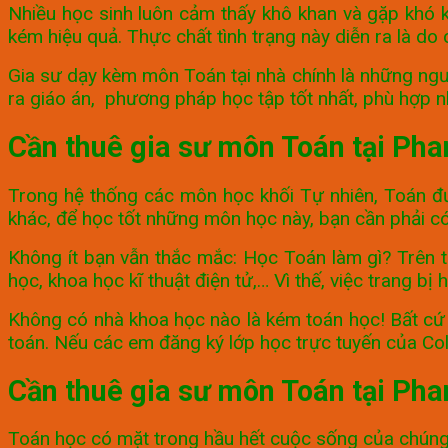
Nhiều học sinh luôn cảm thấy khô khan và gặp khó 
kém hiệu quả. Thực chất tình trạng này diễn ra là d
Gia sư dạy kèm môn Toán tại nhà chính là những ngư
ra giáo án, phương pháp học tập tốt nhất, phù hợp n
Cần thuê gia sư môn Toán tại Pha
Trong hệ thống các môn học khối Tự nhiên, Toán đư
khác, để học tốt những môn học này, bạn cần phải c
Không ít bạn vẫn thắc mắc: Học Toán làm gì? Trên 
học, khoa học kĩ thuật điện tử,… Vì thế, việc trang 
Không có nhà khoa học nào là kém toán học! Bất cứ ai
toán. Nếu các em đăng ký lớp học trực tuyến của Col
Cần thuê gia sư môn Toán tại Ph
Toán học có mặt trong hầu hết cuộc sống của chúng