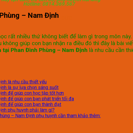
Hotline: 0814.369.567
h Phùng – Nam Định
GIA SƯ HỒNG ĐỨC
ọc rất nhiều thứ không biết để làm gì trong môn này
 không giúp con bạn nhận ra điều đó thì đây là bài viế
n tại Phan Đình Phùng – Nam Định
là nhu cầu cần th
h là nhu cầu thiết yếu
nh là sự lựa chọn sáng suốt
nh để giúp con học tập tốt hơn
h để giúp con bạn phát triển tối đa
nh để giúp con bạn thành đạt
nh phụ huynh phải làm gì?
Phùng – Nam Định phụ huynh cần tham khảo thêm: