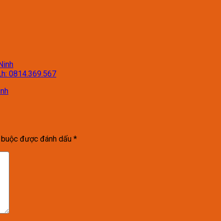
Ninh
Lh: 0814.369.567
inh
t buộc được đánh dấu
*