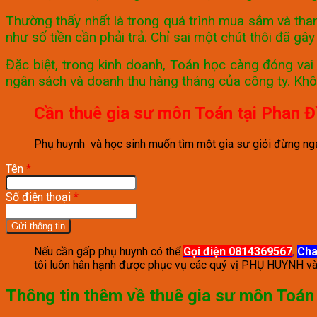
Thường thấy nhất là trong quá trình mua sắm và tha
như số tiền cần phải trả. Chỉ sai một chút thôi đã gây
Đặc biệt, trong kinh doanh, Toán học càng đóng vai
ngân sách và doanh thu hàng tháng của công ty. Khô
Cần thuê gia sư môn Toán tại Phan Đ
Phụ huynh và học sinh muốn tìm một gia sư giỏi đừng ngại l
Tên
*
Số điện thoại
*
Nếu cần gấp phụ huynh có thể
Gọi điện 0814369567
,
Cha
tôi luôn hân hạnh được phục vụ các quý vị PHỤ HUYNH v
Thông tin thêm về
thuê gia sư môn Toán