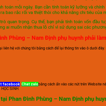
nh toán mỗi ngày. Bạn cần tính toán kỹ lưỡng và chí
 ra bao rắc rối va thiệt thòi cho khả năng chi tiêu của 
 trò quan trọng. Cụ thể, bạn phải tính toán vốn đầu 
ng ai muốn nhận thua lỗ chỉ vì sử dụng sai các phươ
ình Phùng – Nam Định phụ huynh phải làm
iên hệ với chúng tôi bằng cách để lại thông tin vào ô dưới đây. C
t facebook
,
Chat zalo
bằng cách ấn vào các nút trên Website nà
à HỌC SINH.
 tại Phan Đình Phùng – Nam Định
phụ huy