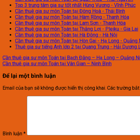
Top 3 trung tâm gia sư tốt nhất Hùng Vương - Vĩnh Phúc
Cần thuê gia sư môn Toán tại Đông Hoà - Thái Bình
Cần thuê gia sư môn Toán tại Hàm Rồng - Thanh Hóa
Cần thuê gia sư môn Toán tại Lam Sơn - Thanh Hóa
Cần thuê gia sư môn Toán tại Thắng Lợi - Pleiku - Gia Lai
Cần thuê gia sư môn Toán tại Hà Đông - Hà Nội
Cần thuê gia sư môn Toán tại Hòn Gai - Hạ Long - Quảng 
Thuê gia sư tiếng Anh lớp 2 tại Quang Trung - Hải Dương 
Cần thuê gia sư môn Toán tại Bạch Đằng – Hạ Long – Quảng N
Cần thuê gia sư môn Toán tại Vân Gian – Ninh Bình
Để lại một bình luận
Email của bạn sẽ không được hiển thị công khai.
Các trường bắ
Bình luận
*