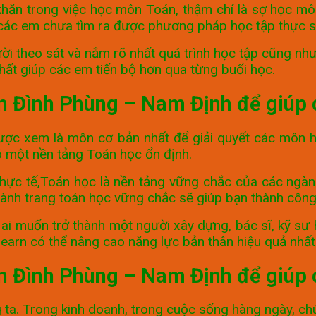
khăn trong việc học môn Toán, thậm chí là sợ học m
o các em chưa tìm ra được phương pháp học tập thực s
ời theo sát và nắm rõ nhất quá trình học tập cũng nh
hất giúp các em tiến bộ hơn qua từng buổi học.
n Đình Phùng – Nam Định để giúp c
ợc xem là môn cơ bản nhất để giải quyết các môn họ
ó một nền tảng Toán học ổn định.
thực tế,Toán học là nền tảng vững chắc của các ngàn
bị hành trang toán học vững chắc sẽ giúp bạn thành côn
 muốn trở thành một người xây dựng, bác sĩ, kỹ sư hoặ
earn có thể nâng cao năng lực bản thân hiệu quả nhất
an Đình Phùng – Nam Định để giúp 
 ta. Trong kinh doanh, trong cuộc sống hàng ngày, c