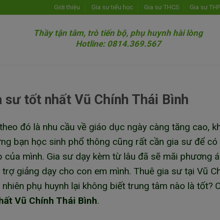
Giới thiệu
Gia sư tiểu học
Gia sư THCS
Gia sư TH
Thầy tận tâm, trò tiến bộ, phụ huynh hài lòng
Hotline: 0814.369.567
 sư tốt nhất Vũ Chính Thái Bình
, theo đó là nhu cầu về giáo dục ngày càng tăng cao, 
ững bạn học sinh phổ thông cũng rất cần gia sư để có
tập của mình. Gia sư dạy kèm từ lâu đã sẽ mãi phương 
 trợ giảng dạy cho con em mình. Thuê gia sư tại Vũ C
y nhiên phụ huynh lại không biết trung tâm nào là tốt?
nhất Vũ Chính Thái Bình
.