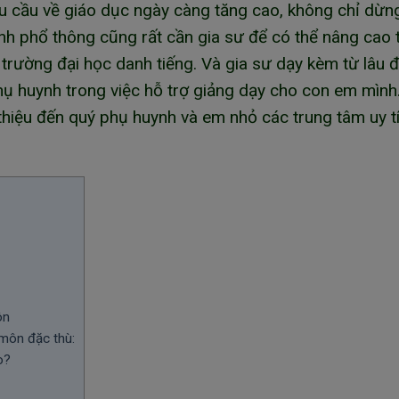
hu cầu về giáo dục ngày càng tăng cao, không chỉ dừng
nh phổ thông cũng rất cần gia sư để có thể nâng cao t
trường đại học danh tiếng. Và gia sư dạy kèm từ lâu đ
ụ huynh trong việc hỗ trợ giảng dạy cho con em mình
 thiệu đến quý phụ huynh và em nhỏ các trung tâm uy t
ôn
 môn đặc thù:
o?