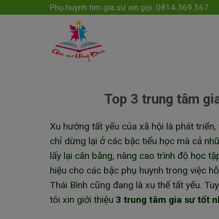
Skip
modal-check
Phụ huynh tìm gia sư xin gọi: 0814.369.567
to
content
Top 3 trung tâm gia
Xu hướng tất yếu của xã hội là phát triển
chỉ dừng lại ở các bậc tiểu học mà cả nh
lấy lại cân bằng, nâng cao trình độ học 
hiệu cho các bậc phụ huynh trong việc hỗ
Thái Bình cũng đang là xu thế tất yếu. Tu
tôi xin giới thiệu
3 trung tâm gia sư tốt 