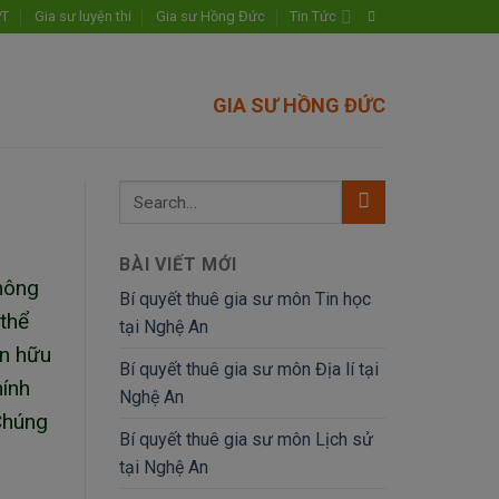
PT
Gia sư luyện thi
Gia sư Hồng Đức
Tin Tức
GIA SƯ HỒNG ĐỨC
BÀI VIẾT MỚI
không
Bí quyết thuê gia sư môn Tin học
 thể
tại Nghệ An
án hữu
Bí quyết thuê gia sư môn Địa lí tại
hính
Nghệ An
 Chúng
Bí quyết thuê gia sư môn Lịch sử
tại Nghệ An