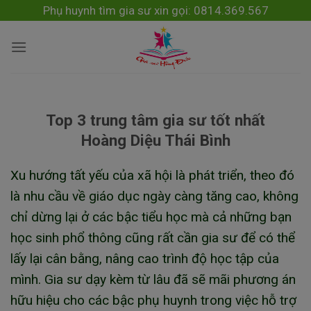
Skip
modal-check
Phụ huynh tìm gia sư xin gọi: 0814.369.567
to
content
Top 3 trung tâm gia sư tốt nhất
Hoàng Diệu Thái Bình
Xu hướng tất yếu của xã hội là phát triển, theo đó
là nhu cầu về giáo dục ngày càng tăng cao, không
chỉ dừng lại ở các bậc tiểu học mà cả những bạn
học sinh phổ thông cũng rất cần gia sư để có thể
lấy lại cân bằng, nâng cao trình độ học tập của
mình. Gia sư dạy kèm từ lâu đã sẽ mãi phương án
hữu hiệu cho các bậc phụ huynh trong việc hỗ trợ