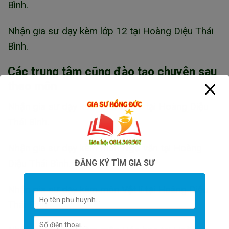
Bình.
Nhận gia sư dạy kèm lớp 12 tại Hoàng Diệu Thái
Bình.
Các trung tâm cũng đào tạo chuyên sau
theo môn
Nhận gia sư dạy kèm môn Toán tại Hoàng Diệu
Thái Bình.
Nhận gia sư dạy kèm môn Ngữ văn tại Hoàng
Diệu Thái Bình.
ĐĂNG KÝ TÌM GIA SƯ
Nhận gia sư dạy kèm môn Vật lí tại Hoàng Diệu
Thái Bình.