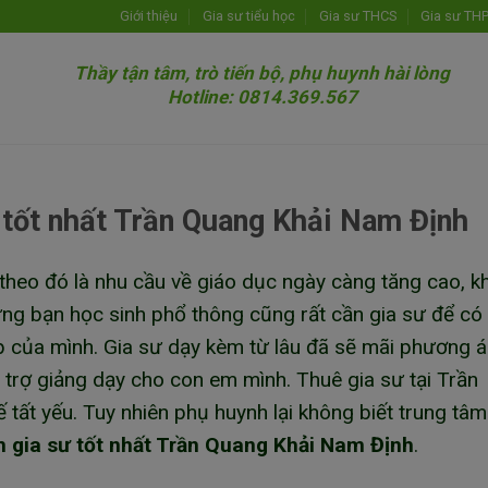
Giới thiệu
Gia sư tiểu học
Gia sư THCS
Gia sư TH
Thầy tận tâm, trò tiến bộ, phụ huynh hài lòng
Hotline: 0814.369.567
 tốt nhất Trần Quang Khải Nam Định
, theo đó là nhu cầu về giáo dục ngày càng tăng cao, 
ững bạn học sinh phổ thông cũng rất cần gia sư để có
tập của mình. Gia sư dạy kèm từ lâu đã sẽ mãi phương 
 trợ giảng dạy cho con em mình. Thuê gia sư tại Trần
tất yếu. Tuy nhiên phụ huynh lại không biết trung tâ
m gia sư tốt nhất Trần Quang Khải Nam Định
.