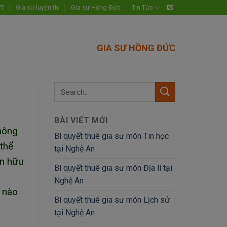
PT
Gia sư luyện thi
Gia sư Hồng Đức
Tin Tức
GIA SƯ HỒNG ĐỨC
BÀI VIẾT MỚI
không
Bí quyết thuê gia sư môn Tin học
 thể
tại Nghệ An
án hữu
Bí quyết thuê gia sư môn Địa lí tại
Nghệ An
m nào
Bí quyết thuê gia sư môn Lịch sử
tại Nghệ An