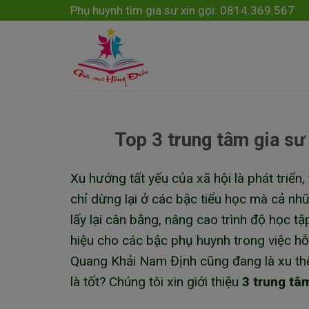
Skip
modal-check
Phụ huynh tìm gia sư xin gọi: 0814.369.567
to
content
Top 3 trung tâm gia sư
Xu hướng tất yếu của xã hội là phát triển
chỉ dừng lại ở các bậc tiểu học mà cả nh
lấy lại cân bằng, nâng cao trình độ học 
hiệu cho các bậc phụ huynh trong việc hỗ
Quang Khải Nam Định cũng đang là xu thế 
là tốt? Chúng tôi xin giới thiệu
3 trung tâ