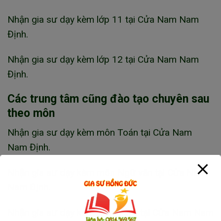
Nhận gia sư dạy kèm lớp 11 tại Cửa Nam Nam
Định.
Nhận gia sư dạy kèm lớp 12 tại Cửa Nam Nam
Định.
Các trung tâm cũng đào tạo chuyên sau
theo môn
Nhận gia sư dạy kèm môn Toán tại Cửa Nam
Nam Định.
Nhận gia sư dạy kèm môn Ngữ văn tại Cửa Nam
Nam Định.
Nhận gia sư dạy kèm môn Vật lí tại Cửa Nam Nam