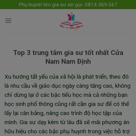
Skip
modal-check
Phụ huynh tìm gia sư xin gọi: 0814.369.567
to
content
Top 3 trung tâm gia sư tốt nhất Cửa
Nam Nam Định
Xu hướng tất yếu của xã hội là phát triển, theo đó
là nhu cầu về giáo dục ngày càng tăng cao, không
chỉ dừng lại ở các bậc tiểu học mà cả những bạn
học sinh phổ thông cũng rất cần gia sư để có thể
lấy lại cân bằng, nâng cao trình độ học tập của
mình. Gia sư dạy kèm từ lâu đã sẽ mãi phương án
hữu hiệu cho các bậc phụ huynh trong việc hỗ trợ