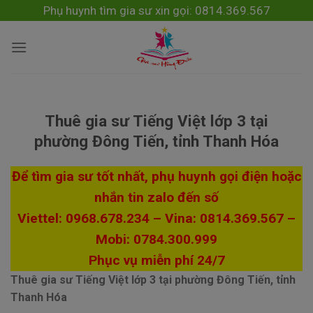
Skip
modal-check
Phụ huynh tìm gia sư xin gọi: 0814.369.567
to
content
Thuê gia sư Tiếng Việt lớp 3 tại
phường Đông Tiến, tỉnh Thanh Hóa
Để tìm gia sư tốt nhất, phụ huynh gọi điện hoặc
nhắn tin zalo đến số
Viettel: 0968.678.234 – Vina: 0814.369.567 –
Mobi: 0784.300.999
Phục vụ miễn phí 24/7
Thuê gia sư Tiếng Việt lớp 3 tại phường Đông Tiến, tỉnh
Thanh Hóa