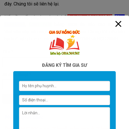
đây. Chúng tôi sẽ liên hệ lại.
Nếu cần gấp phụ huynh có thể
Gọi điện 0814369567
,
Chat
facebook
,
Chat zalo
bằng cách ấn vào các nút trên
Website này vào mọi khung giờ thời gian. Chúng tôi luôn hân
hạnh được phục vụ các quý vị PHỤ HUYNH và HỌC SINH.
Tên
*
ĐĂNG KÝ TÌM GIA SƯ
Số điện thoại
*
Phụ huynh cần: