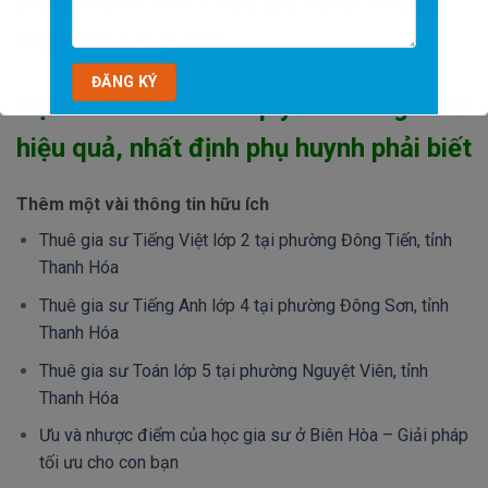
ĐỌC NGAY >>> Thuê gia sư ở Thanh
Hóa cần lưu ý gì?
ĐỌC NGAY >>> Bí quyết thuê gia sư
hiệu quả, nhất định phụ huynh phải biết
Thêm một vài thông tin hữu ích
Thuê gia sư Tiếng Việt lớp 2 tại phường Đông Tiến, tỉnh
Thanh Hóa
Thuê gia sư Tiếng Anh lớp 4 tại phường Đông Sơn, tỉnh
Thanh Hóa
Thuê gia sư Toán lớp 5 tại phường Nguyệt Viên, tỉnh
Thanh Hóa
Ưu và nhược điểm của học gia sư ở Biên Hòa – Giải pháp
tối ưu cho con bạn