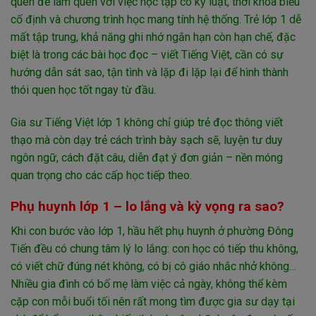
quen để làm quen với việc học tập có kỷ luật, thời khóa biểu
cố định và chương trình học mang tính hệ thống. Trẻ lớp 1 dễ
mất tập trung, khả năng ghi nhớ ngắn hạn còn hạn chế, đặc
biệt là trong các bài học đọc – viết Tiếng Việt, cần có sự
hướng dẫn sát sao, tận tình và lặp đi lặp lại để hình thành
thói quen học tốt ngay từ đầu.
Gia sư Tiếng Việt lớp 1 không chỉ giúp trẻ đọc thông viết
thạo mà còn dạy trẻ cách trình bày sạch sẽ, luyện tư duy
ngôn ngữ, cách đặt câu, diễn đạt ý đơn giản – nền móng
quan trọng cho các cấp học tiếp theo.
Phụ huynh lớp 1 – lo lắng và kỳ vọng ra sao?
Khi con bước vào lớp 1, hầu hết phụ huynh ở phường Đông
Tiến đều có chung tâm lý lo lắng: con học có tiếp thu không,
có viết chữ đúng nét không, có bị cô giáo nhắc nhở không…
Nhiều gia đình có bố mẹ làm việc cả ngày, không thể kèm
cặp con mỗi buổi tối nên rất mong tìm được gia sư dạy tại