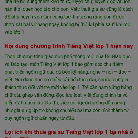
nhà để bổ sung thêm kiến thức, luyện chữ, luyện đọc và uốn
nắn thói quen học tập cho con. Việc thuê gia sư cũng là cách
để phụ huynh yên tâm công tác, tin tưởng rằng con được
theo sát bài vở hàng ngày, không bị “bỏ lại phía sau” khi mới
vào lớp 1.
Nội dung chương trình Tiếng Việt lớp 1 hiện nay
Theo chương trình giáo dục phổ thông mới của Bộ Giáo dục
và Đào tạo, môn Tiếng Việt lớp 1 bao gồm các chủ điểm
phát triển ngôn ngữ qua cả bốn kỹ năng: nghe – nói – đọc –
viết. Nội dung học có nhiều cải tiến hiện đại, nhưng cũng là
thách thức đối với trẻ mới vào lớp 1. Trẻ cần nắm vững bảng
chữ cái, ghép vần đúng, đọc lưu loát, viết đúng chính tả và
diễn đạt mạch lạc. Do đó, việc có người hướng dẫn riêng
như gia sư giúp trẻ không chỉ hiểu bài mà còn hình thành tư
duy ngôn ngữ chuẩn ngay từ đầu.
Lợi ích khi thuê gia sư Tiếng Việt lớp 1 tại nhà ở