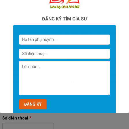
Muốn thuê một gia sư chất lượng phải làm thế
ĐĂNG KÝ TÌM GIA SƯ
nào?
Phụ huynh và học sinh muốn tìm một gia sư giỏi đừng ngại
liên hệ với chúng tôi bằng cách để lại thông tin vào ô dưới
đây. Chúng tôi sẽ liên hệ lại.
Nếu cần gấp phụ huynh có thể
Gọi điện 0814369567
,
Chat
facebook
,
Chat zalo
bằng cách ấn vào các nút trên
Website này vào mọi khung giờ thời gian. Chúng tôi luôn hân
hạnh được phục vụ các quý vị PHỤ HUYNH và HỌC SINH.
Tên
*
Số điện thoại
*