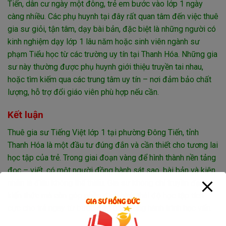
Tiến, dân cư ngày một đông, trẻ em bước vào lớp 1 ngày
càng nhiều. Các phụ huynh tại đây rất quan tâm đến việc thuê
gia sư giỏi, tận tâm, dạy bài bản, đặc biệt là những người có
kinh nghiệm dạy lớp 1 lâu năm hoặc sinh viên ngành sư
phạm Tiểu học từ các trường uy tín tại Thanh Hóa. Những gia
sư này thường được phụ huynh giới thiệu truyền tai nhau,
hoặc tìm kiếm qua các trung tâm uy tín – nơi đảm bảo chất
lượng, hỗ trợ đổi giáo viên phù hợp nếu cần.
Kết luận
Thuê gia sư Tiếng Việt lớp 1 tại phường Đông Tiến, tỉnh
Thanh Hóa là một đầu tư đúng đắn và cần thiết cho tương lai
học tập của trẻ. Trong giai đoạn vàng để hình thành nền tảng
đọc – viết, có một người đồng hành sát sao, bài bản và kiên
nhẫn là điều không thể thiếu. Gia sư không chỉ truyền đạt
kiến thức mà còn góp phần định hình thái độ học tập tích
cực cho trẻ ngay từ bước đầu tiên trong hành trình học vấn.