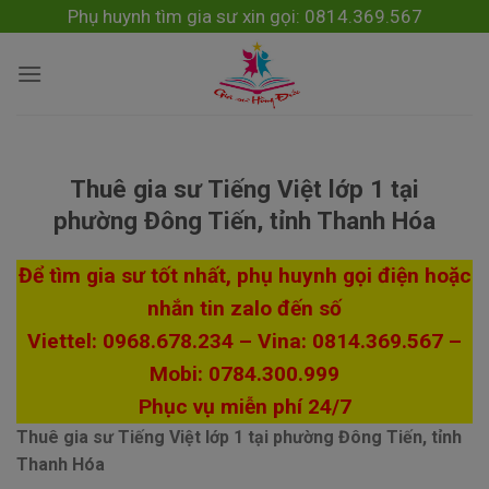
Skip
modal-check
Phụ huynh tìm gia sư xin gọi: 0814.369.567
to
content
Thuê gia sư Tiếng Việt lớp 1 tại
phường Đông Tiến, tỉnh Thanh Hóa
Để tìm gia sư tốt nhất, phụ huynh gọi điện hoặc
nhắn tin zalo đến số
Viettel: 0968.678.234 – Vina: 0814.369.567 –
Mobi: 0784.300.999
Phục vụ miễn phí 24/7
Thuê gia sư Tiếng Việt lớp 1 tại phường Đông Tiến, tỉnh
Thanh Hóa