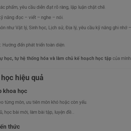
tác phẩm, yêu cầu diễn đạt rõ ràng, lập luận chặt chẽ.
ỹ năng đọc – viết – nghe – nói.
ôn như Vật lý, Sinh học, Lịch sử, Địa lý, yêu cầu kỹ năng ghi nhớ –
t
: Hướng đến phát triển toàn diện.
tự học, tự hệ thống hóa và làm chủ kế hoạch học tập
của mình
 học hiệu quả
p khoa học
o từng môn, ưu tiên môn khó hoặc còn yếu.
ũ, học bài mới, làm bài tập, luyện đề…
iến thức