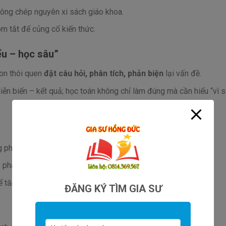
hông chép nguyên xi sách giáo khoa.
m tắt để củng cố kiến thức.
ểu – học sâu”
con thói quen
đặt câu hỏi, phân tích, phản biện
lại vấn đề.
diễn biến – kết quả; học toán không chỉ làm đúng mà cần hiểu “vì 
g phản xạ tư duy.
 phân tích tác phẩm.
ể tăng phản xạ ngôn ngữ.
ĐĂNG KÝ TÌM GIA SƯ