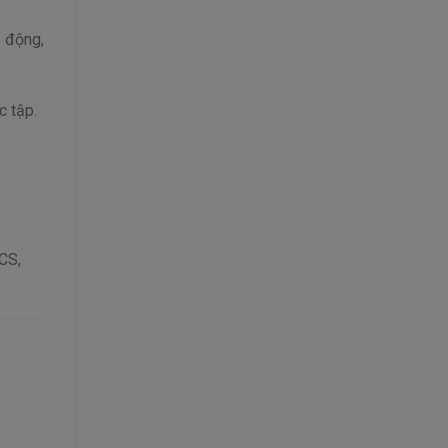
o động,
 tập.
HCS,