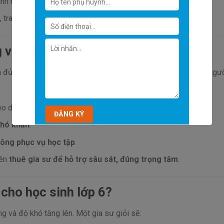
nh mục tiêu học.
 trao đổi để giúp con điều chỉnh phương pháp.
việc hỗ trợ tự học
ưa đủ kỹ năng để “tự học hoàn toàn”. Cha mẹ cần đóng vai trò “ngư
o dõi tiến độ học tập.
khó khăn
.
không phục vụ học tập
.
nên
thuê gia sư để hỗ trợ sâu sát, đúng trọng tâm
.
 cho học sinh lớp 6?
ng và độ khó tăng lên. Một gia sư giỏi sẽ: