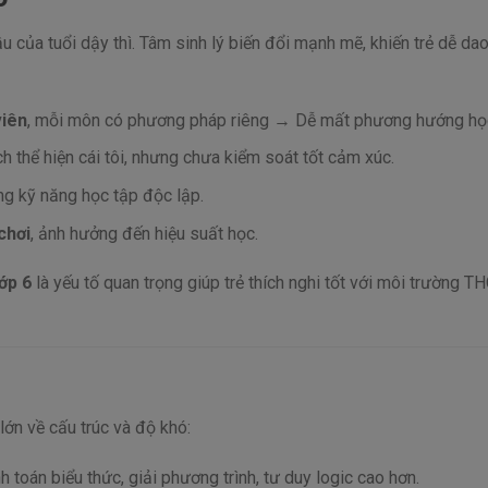
u của tuổi dậy thì. Tâm sinh lý biến đổi mạnh mẽ, khiến trẻ dễ da
viên
, mỗi môn có phương pháp riêng → Dễ mất phương hướng học
ích thể hiện cái tôi, nhưng chưa kiểm soát tốt cảm xúc.
ng kỹ năng học tập độc lập.
chơi
, ảnh hưởng đến hiệu suất học.
ớp 6
là yếu tố quan trọng giúp trẻ thích nghi tốt với môi trường T
lớn về cấu trúc và độ khó:
h toán biểu thức, giải phương trình, tư duy logic cao hơn.