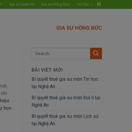
PT
Gia sư luyện thi
Gia sư Hồng Đức
Tin Tức
GIA SƯ HỒNG ĐỨC
BÀI VIẾT MỚI
Bí quyết thuê gia sư môn Tin học
mới,
tại Nghệ An
 chí
Bí quyết thuê gia sư môn Địa lí tại
hiệu
Nghệ An
tự học
Bí quyết thuê gia sư môn Lịch sử
tại Nghệ An