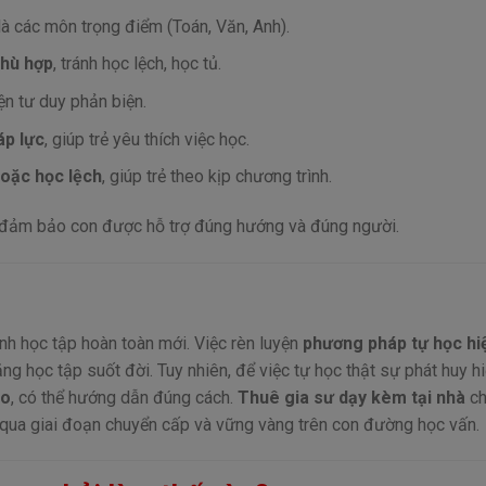
 là các môn trọng điểm (Toán, Văn, Anh).
phù hợp
, tránh học lệch, học tủ.
yện tư duy phản biện.
áp lực
, giúp trẻ yêu thích việc học.
 hoặc học lệch
, giúp trẻ theo kịp chương trình.
an, đảm bảo con được hỗ trợ đúng hướng và đúng người.
ình học tập hoàn toàn mới. Việc rèn luyện
phương pháp tự học hi
ng học tập suốt đời. Tuy nhiên, để việc tự học thật sự phát huy h
ao
, có thể hướng dẫn đúng cách.
Thuê gia sư dạy kèm tại nhà
ch
ợt qua giai đoạn chuyển cấp và vững vàng trên con đường học vấn.