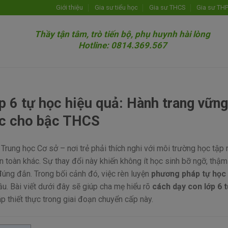
Giới thiệu
Gia sư tiểu học
Gia sư THCS
Gia sư TH
Thầy tận tâm, trò tiến bộ, phụ huynh hài lòng
Hotline: 0814.369.567
 6 tự học hiệu quả: Hành trang vững
c cho bậc THCS
Trung học Cơ sở – nơi trẻ phải thích nghi với môi trường học tập 
toàn khác. Sự thay đổi này khiến không ít học sinh bỡ ngỡ, thậm
úng đắn. Trong bối cảnh đó, việc rèn luyện
phương pháp tự học 
ầu. Bài viết dưới đây sẽ giúp cha mẹ hiểu rõ
cách dạy con lớp 6 
áp thiết thực trong giai đoạn chuyển cấp này.