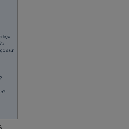
oa học
ức
học sâu”
6?
ào?
6