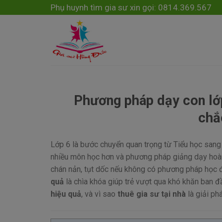
Skip
modal-check
Phụ huynh tìm gia sư xin gọi: 0814.369.567
to
content
Phương pháp dạy con lớp
chắ
Lớp 6 là bước chuyển quan trọng từ Tiểu học sang 
nhiều môn học hơn và phương pháp giảng dạy hoàn 
chán nản, tụt dốc nếu không có phương pháp học đ
quả
là chìa khóa giúp trẻ vượt qua khó khăn ban đ
hiệu quả
, và vì sao
thuê gia sư tại nhà
là giải ph