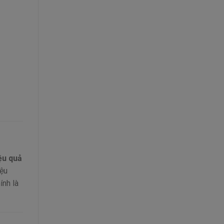
ệu quả
iệu
ính là