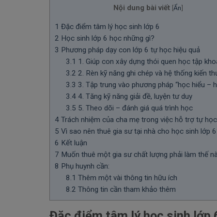
Nội dung bài viết
[
Ẩn
]
1
Đặc điểm tâm lý học sinh lớp 6
2
Học sinh lớp 6 học những gì?
3
Phương pháp dạy con lớp 6 tự học hiệu quả
3.1
1. Giúp con xây dựng thói quen học tập kh
3.2
2. Rèn kỹ năng ghi chép và hệ thống kiến th
3.3
3. Tập trung vào phương pháp “học hiểu – 
3.4
4. Tăng kỹ năng giải đề, luyện tư duy
3.5
5. Theo dõi – đánh giá quá trình học
4
Trách nhiệm của cha mẹ trong việc hỗ trợ tự học
5
Vì sao nên thuê gia sư tại nhà cho học sinh lớp 
6
Kết luận
7
Muốn thuê một gia sư chất lượng phải làm thế n
8
Phụ huynh cần:
8.1
Thêm một vài thông tin hữu ích
8.2
Thông tin cần tham khảo thêm
Đặc điểm tâm lý học sinh lớp 