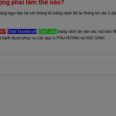
ợng phải làm thế nào?
ng ngại liên hệ với chúng tôi bằng cách để lại thông tin vào ô dư
567
,
Chat facebook
,
Chat zalo
bằng cách ấn vào các nút trên 
 hân hạnh được phục vụ các quý vị PHỤ HUYNH và HỌC SINH.