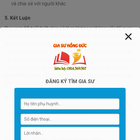
và chia sẻ với người khác.
5. Kết Luận
Dạy con 13 tuổi biết chia sẻ là một trong những yếu tố quan
trọng trong việc nuôi dưỡng trẻ phát triển toàn diện về mặt
tinh thần và học tập. Các bậc phụ huynh cần kiên nhẫn và tìm
cách tạo ra một môi trường thuận lợi để trẻ mở lòng và chia
sẻ. Nếu cần hỗ trợ thêm về học tập và kỹ năng sống, thuê gia
sư dạy kèm tại nhà sẽ là một lựa chọn hữu ích để giúp trẻ
phát triển tốt hơn, không chỉ trong học tập mà còn trong việc
ĐĂNG KÝ TÌM GIA SƯ
chia sẻ và giao tiếp.
Nếu bạn là phụ huynh có con ở độ tuổi này và muốn hỗ trợ
con mình học tập tốt hơn, đừng ngần ngại tìm kiếm một gia
sư dạy kèm tại nhà chuyên nghiệp, giúp con đạt được mục
tiêu học tập và phát triển toàn diện.
Bài viết này đã cung cấp những phương pháp và lời khuyên