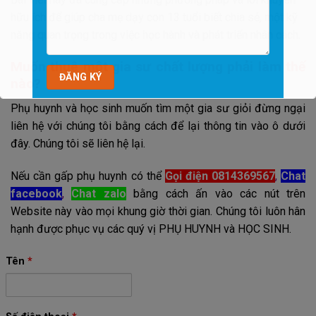
hữu ích để giúp cha mẹ dạy con 13 tuổi biết chia sẻ, một kỹ
năng quan trọng trong việc học hành và phát triển nhân cách.
Muốn thuê một gia sư chất lượng phải làm thế
nào?
Phụ huynh và học sinh muốn tìm một gia sư giỏi đừng ngại
liên hệ với chúng tôi bằng cách để lại thông tin vào ô dưới
đây. Chúng tôi sẽ liên hệ lại.
Nếu cần gấp phụ huynh có thể
Gọi điện 0814369567
,
Chat
facebook
,
Chat zalo
bằng cách ấn vào các nút trên
Website này vào mọi khung giờ thời gian. Chúng tôi luôn hân
hạnh được phục vụ các quý vị PHỤ HUYNH và HỌC SINH.
Tên
*