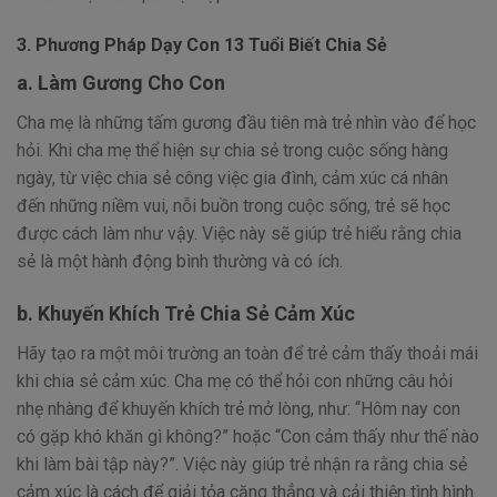
3. Phương Pháp Dạy Con 13 Tuổi Biết Chia Sẻ
a. Làm Gương Cho Con
Cha mẹ là những tấm gương đầu tiên mà trẻ nhìn vào để học
hỏi. Khi cha mẹ thể hiện sự chia sẻ trong cuộc sống hàng
ngày, từ việc chia sẻ công việc gia đình, cảm xúc cá nhân
đến những niềm vui, nỗi buồn trong cuộc sống, trẻ sẽ học
được cách làm như vậy. Việc này sẽ giúp trẻ hiểu rằng chia
sẻ là một hành động bình thường và có ích.
b. Khuyến Khích Trẻ Chia Sẻ Cảm Xúc
Hãy tạo ra một môi trường an toàn để trẻ cảm thấy thoải mái
khi chia sẻ cảm xúc. Cha mẹ có thể hỏi con những câu hỏi
nhẹ nhàng để khuyến khích trẻ mở lòng, như: “Hôm nay con
có gặp khó khăn gì không?” hoặc “Con cảm thấy như thế nào
khi làm bài tập này?”. Việc này giúp trẻ nhận ra rằng chia sẻ
cảm xúc là cách để giải tỏa căng thẳng và cải thiện tình hình.