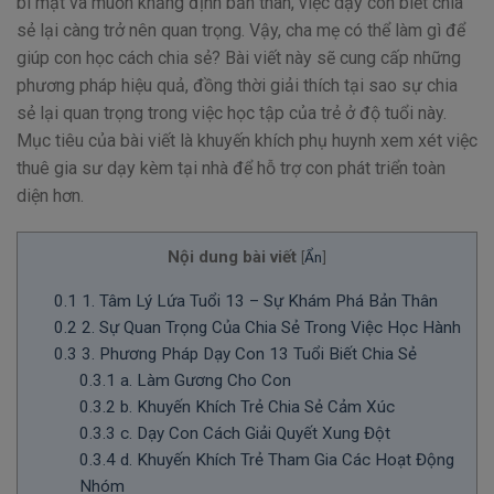
bí mật và muốn khẳng định bản thân, việc dạy con biết chia
sẻ lại càng trở nên quan trọng. Vậy, cha mẹ có thể làm gì để
giúp con học cách chia sẻ? Bài viết này sẽ cung cấp những
phương pháp hiệu quả, đồng thời giải thích tại sao sự chia
sẻ lại quan trọng trong việc học tập của trẻ ở độ tuổi này.
Mục tiêu của bài viết là khuyến khích phụ huynh xem xét việc
thuê gia sư dạy kèm tại nhà để hỗ trợ con phát triển toàn
diện hơn.
Nội dung bài viết
[
Ẩn
]
0.1
1. Tâm Lý Lứa Tuổi 13 – Sự Khám Phá Bản Thân
0.2
2. Sự Quan Trọng Của Chia Sẻ Trong Việc Học Hành
0.3
3. Phương Pháp Dạy Con 13 Tuổi Biết Chia Sẻ
0.3.1
a. Làm Gương Cho Con
0.3.2
b. Khuyến Khích Trẻ Chia Sẻ Cảm Xúc
0.3.3
c. Dạy Con Cách Giải Quyết Xung Đột
0.3.4
d. Khuyến Khích Trẻ Tham Gia Các Hoạt Động
Nhóm