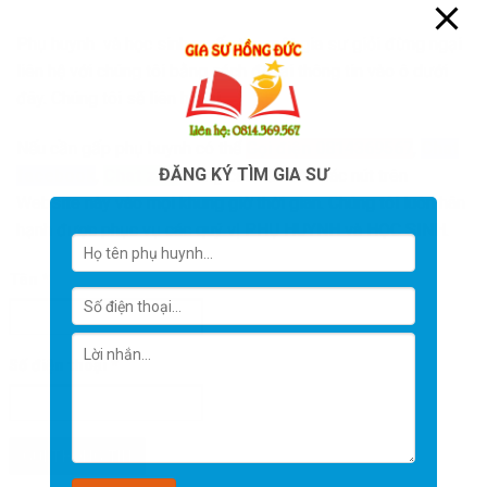
Phụ huynh và học sinh muốn tìm một gia sư giỏi đừng ngại
liên hệ với chúng tôi bằng cách để lại thông tin vào ô dưới
đây. Chúng tôi sẽ liên hệ lại.
Nếu cần gấp phụ huynh có thể
Gọi điện 0814369567
,
Chat
ĐĂNG KÝ TÌM GIA SƯ
facebook
,
Chat zalo
bằng cách ấn vào các nút trên
Website này vào mọi khung giờ thời gian. Chúng tôi luôn hân
hạnh được phục vụ các quý vị PHỤ HUYNH và HỌC SINH.
Tên
*
Số điện thoại
*