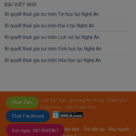
BÀI VIẾT MỚI
Bí quyết thuê gia sư môn Tin học tại Nghệ An
Bí quyết thuê gia sư môn Địa lí tại Nghệ An
Bí quyết thuê gia sư môn Lịch sử tại Nghệ An
Bí quyết thuê gia sư môn Sinh học tại Nghệ An
Bí quyết thuê gia sư môn Hóa học tại Nghệ An
Địa chỉ: Số: 08 - phố Bắc Sơn - phường An Hưng - thành phố
Chat Zalo
Thanh Hóa - tỉnh Thanh Hóa
Chat Facebook
GIA SƯ THANH HÓA
- "Thầy tận tâm - Trò tiến bộ - Phụ huynh
Gọi ngay: 0814369567