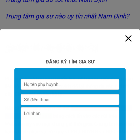
Trung tâm gia sư nào uy tín nhất Nam Định?
ĐĂNG KÝ TÌM GIA SƯ
Phụ huynh và học sinh muốn tìm một gia sư giỏi đừng ngại
liên hệ với chúng tôi bằng cách để lại thông tin vào ô dưới
đây. Chúng tôi sẽ liên hệ lại.
Nếu cần gấp phụ huynh có thể
Gọi điện 0814369567
,
Chat
facebook
,
Chat zalo
bằng cách ấn vào các nút trên
Website này vào mọi khung giờ thời gian. Chúng tôi luôn hân
hạnh được phục vụ các quý vị PHỤ HUYNH và HỌC SINH.