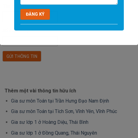
Tên
*
Số điện thoại
*
Thêm một vài thông tin hữu ích
Gia sư môn Toán tại Trần Hưng Đạo Nam Định
Gia sư môn Toán tại Tích Sơn, Vĩnh Yên, Vĩnh Phúc
Gia sư lớp 1 ở Hoàng Diệu, Thái Bình
Gia sư lớp 1 ở Đồng Quang, Thái Nguyên