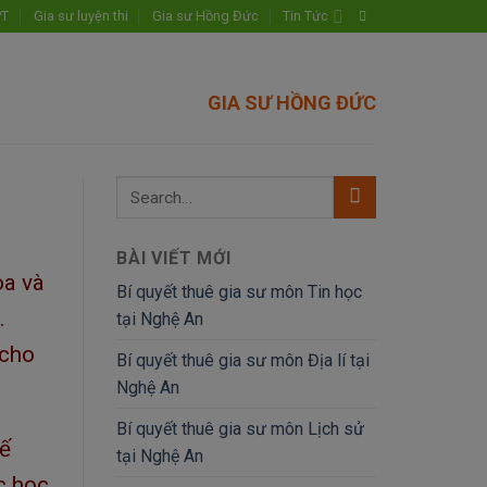
PT
Gia sư luyện thi
Gia sư Hồng Đức
Tin Tức
GIA SƯ HỒNG ĐỨC
BÀI VIẾT MỚI
oa và
Bí quyết thuê gia sư môn Tin học
.
tại Nghệ An
 cho
Bí quyết thuê gia sư môn Địa lí tại
Nghệ An
Bí quyết thuê gia sư môn Lịch sử
hế
tại Nghệ An
c học