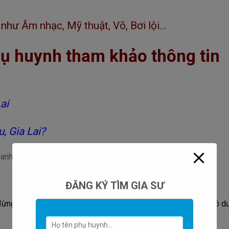
như Âm nhạc, Mỹ thuật, Võ, Bơi lội…
phụ huynh tham khảo thông tin
ai
u, Gia Lai?
ĐĂNG KÝ TÌM GIA SƯ
ng ngại liên hệ với chúng tôi bằng cách để lại thông tin vào ô d