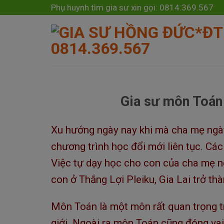
Skip
modal-check
Phụ huynh tìm gia sư xin gọi: 0814.369.567
to
content
Gia sư môn Toán 
Xu hướng ngày nay khi mà cha mẹ ngày
chương trình học đổi mới liên tục. Các
Việc tự dạy học cho con của cha mẹ n
con ở Thắng Lợi Pleiku, Gia Lai trở thà
Môn Toán là một môn rất quan trọng t
giới. Ngoài ra môn Toán cũng đóng vai