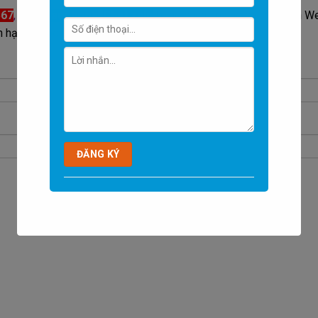
567
,
Chat facebook
,
Chat zalo
bằng cách ấn vào các nút trên W
 hân hạnh được phục vụ các quý vị PHỤ HUYNH và HỌC SINH.