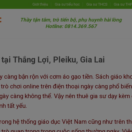
Giới thiệu
Gia sư tiểu học
Gia sư THCS
Gia sư TH
Thầy tận tâm, trò tiến bộ, phụ huynh hài lòng
Hotline: 0814.369.567
tại Thắng Lợi, Pleiku, Gia Lai
 càng bận rộn với cơm áo gạo tiền. Sách giáo kh
 trò chơi online trên điện thoại ngày càng phổ biến
gày càng không thể. Vậy nên thuê gia sư dạy kèm
nh tất yếu.
rong hệ thống giáo dục Việt Nam cũng như trên t
 trò quan trọng trong cuộc sống thường ngày. Việ