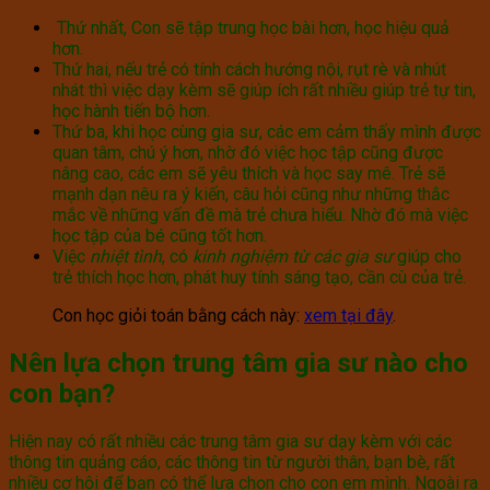
Thứ nhất, Con sẽ tập trung học bài hơn, học hiệu quả
hơn.
Thứ hai, nếu trẻ có tính cách hướng nội, rụt rè và nhút
nhát thì việc dạy kèm sẽ giúp ích rất nhiều giúp trẻ tự tin,
học hành tiến bộ hơn.
Thứ ba, khi học cùng gia sư, các em cảm thấy mình được
quan tâm, chú ý hơn, nhờ đó việc học tập cũng được
nâng cao, các em sẽ yêu thích và học say mê. Trẻ sẽ
mạnh dạn nêu ra ý kiến, câu hỏi cũng như những thắc
mắc về những vấn đề mà trẻ chưa hiểu. Nhờ đó mà việc
học tập của bé cũng tốt hơn.
Việc
nhiệt tình
, có
kinh nghiệm từ các gia sư
giúp cho
trẻ thích học hơn, phát huy tính sáng tạo, cần cù của trẻ.
Con học giỏi toán bằng cách này:
xem tại đây
.
Nên lựa chọn trung tâm gia sư nào cho
con bạn?
Hiện nay có rất nhiều các trung tâm gia sư dạy kèm với các
thông tin quảng cáo, các thông tin từ người thân, bạn bè, rất
nhiều cơ hội để bạn có thể lựa chọn cho con em mình. Ngoài ra