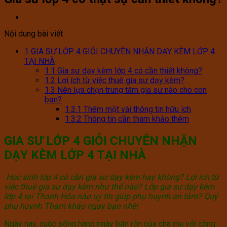
GIA SƯ HỒNG ĐỨC
Nội dung bài viết
1
GIA SƯ LỚP 4 GIỎI CHUYÊN NHẬN DẠY KÈM LỚP 4
TẠI NHÀ
1.1
Gia sư dạy kèm lớp 4 có cần thiết không?
1.2
Lợi ích từ việc thuê gia sư dạy kèm?
1.3
Nên lựa chọn trung tâm gia sư nào cho con
bạn?
1.3.1
Thêm một vài thông tin hữu ích
1.3.2
Thông tin cần tham khảo thêm
GIA SƯ LỚP 4 GIỎI CHUYÊN NHẬN
DẠY KÈM LỚP 4 TẠI NHÀ
Học sinh lớp 4 có cần gia sư dạy kèm hay không? Lợi ích từ
việc thuê gia sư dạy kèm như thế nào? Lớp gia sư dạy kèm
lớp 4 tại Thanh Hóa nào uy tín giúp phụ huynh an tâm? Quý
phụ huynh Tham khảo ngay bạn nhé!
Ngày nay, cuộc sống hàng ngày bận rộn của cha mẹ với công