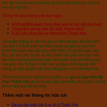
học tập của con em của mình cả ở trường cũng như ở nhà ở
mọi lúc mọi nơi.
Thông tin quan trọng cần đọc ngay:
Kinh nghiệm quan trọng thuê gia sư các lớp tiểu học!
Trung tâm gia sư nào tốt nhất Thanh Hóa?
Lí do nên chọn Gia sư Hồng Đức Thanh Hóa
Trung tâm chúng tôi sẽ cho gia sư đến nhà bạn để tiến hành
dạy thử 1-2 buổi kiểm tra chất lượng của gia sư dạy kèm
trước khi bước vào việc dạy chính thức. Trong thời gian dạy
thử, các bậc phụ huynh sẽ chú ý bám sát giáo viên dạy kèm,
nếu thấy không thích hợp hoặc không hài lòng về chất lượng
của giáo viên thì bạn có thể liên hệ ngay với trung tâm để
chúng tôi giải quyết hoặc thay thế gia sư mới thích hợp hơn.
Với nhiều năm kinh nghiệm trong lĩnh vực
gia sư dạy kèm lớp
4 tại Thanh Hóa
được sự yêu quý của nhiều phụ huynh. Chúng
tôi tin rằng bạn sẽ hài lòng.
Thêm một vài thông tin hữu ích
Gia sư dạy kèm lớp 4 uy tín ở Thanh Hóa