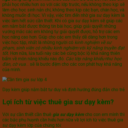
phải học nhiều hơn so với các lớp trước, nếu không theo kịp sẽ
làm cho học sinh nản chí, không theo kịp các bạn, chán học, và
không muốn đi học. Vì vậy, việc tìm đến nhờ gia sư dạy kèm là
việc làm hết sức cần thiết. Khi có gia sư dạy kèm sẽ giúp các
em nắm bắt được thông tin bài học, giúp giải quyết những
vướng mắc các em không tự giải quyết được, hỗ trợ các em
học nâng cao hơn. Giúp cho các em thấy dễ dàng hơn trong
việc học tập, nhất là những người có
kinh nghiệm về sư
phạm
,
sinh viên có nhiều kinh nghiệm
với
kỹ năng truyền đạt
tốt.
Hơn nữa, lứa tuổi này các bé cũng bộc lộ khả năng thiên
bẩm về môn năng khiếu nào đó.
Các lớp năng khiếu
như
học
đàn, cờ vua
… sẽ là bước đệm cho các con phát huy khả năng
của mình.
Dạy kèm giúp nắm bắt tư duy và định hướng đúng đắn cho trẻ
Lợi ích từ việc thuê gia sư dạy kèm?
Với sự cần thiết cần thuê
gia sư dạy kèm
cho con em mình thì
các bậc phụ huynh cần hiểu hơn nữa về lợi ích từ việc thuê gia
sư dạy kèm lớp của chúng tôi: