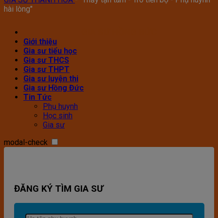
hài lòng"
GIA SƯ HỒNG ĐỨC
Giới thiệu
Gia sư tiểu học
Gia sư THCS
Gia sư THPT
Gia sư luyện thi
Gia sư Hồng Đức
Tin Tức
Phụ huynh
Học sinh
Gia sư
modal-check
ĐĂNG KÝ TÌM GIA SƯ