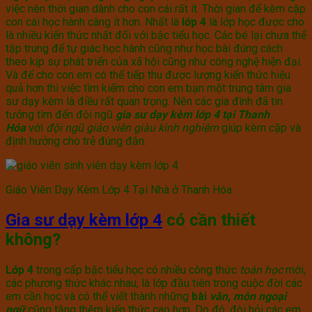
việc nên thời gian dành cho con cái rất ít. Thời gian để kèm cặp
con cái học hành càng ít hơn. Nhất là
lớp 4
là lớp học được cho
là nhiều kiến thức nhất đối với bậc tiểu học. Các bé lại chưa thể
tập trung để tự giác học hành cũng như học bài đúng cách
theo kịp sự phát triển của xã hội cũng như công nghệ hiện đại.
Và để cho con em có thể tiếp thu được lượng kiến thức hiệu
quả hơn thì việc tìm kiếm cho con em bạn một trung tâm gia
sư dạy kèm là điều rất quan trọng. Nên các gia đình đã tin
tưởng tìm đến đội ngũ
gia sư dạy kèm lớp 4 tại Thanh
Hóa
với
đội ngũ giáo viên giàu kinh nghiệm
giúp kèm cặp và
định hướng cho trẻ đúng đắn.
Giáo Viên Dạy Kèm Lớp 4 Tại Nhà ở Thanh Hóa
Gia sư dạy kèm lớp 4
có cần thiết
không?
Lớp 4
trong cấp bậc tiểu học có nhiều công thức
toán học
mới,
các phương thức khác nhau, là lớp đầu tiên trong cuộc đời các
em cần học và có thể viết thành những
bài
văn
,
môn ngoại
ngữ
cũng tăng thêm kiến thức cao hơn. Do đó, đòi hỏi các em