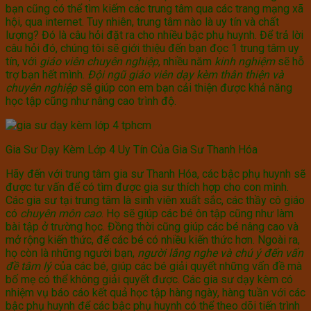
bạn cũng có thể tìm kiếm các trung tâm qua các trang mạng xã
hội, qua internet. Tuy nhiên, trung tâm nào là uy tín và chất
lượng? Đó là câu hỏi đặt ra cho nhiều bậc phụ huynh. Để trả lời
câu hỏi đó, chúng tôi sẽ giới thiệu đến bạn đọc 1 trung tâm uy
tín, với
giáo viên chuyên nghiệp
, nhiều năm
kinh nghiệm
sẽ hỗ
trợ bạn hết mình.
Đội ngũ giáo viên dạy kèm thân thiện và
chuyên nghiệp
sẽ giúp con em bạn cải thiện được khả năng
học tập cũng như nâng cao trình độ.
Gia Sư Dạy Kèm Lớp 4 Uy Tín Của Gia Sư Thanh Hóa
Hãy đến với trung tâm gia sư Thanh Hóa, các bậc phụ huynh sẽ
được tư vấn để có tìm được gia sư thích hợp cho con mình.
Các gia sư tại trung tâm là sinh viên xuất sắc, các thầy cô giáo
có
chuyên môn cao
. Họ sẽ giúp các bé ôn tập cũng như làm
bài tập ở trường học. Đồng thời cũng giúp các bé nâng cao và
mở rộng kiến thức, để các bé có nhiều kiến thức hơn. Ngoài ra,
họ còn là những người bạn,
người lắng nghe và chú ý đến vấn
đề tâm lý
của các bé, giúp các bé giải quyết những vấn đề mà
bố mẹ có thể không giải quyết được. Các gia sư dạy kèm có
nhiệm vụ báo cáo kết quả học tập hàng ngày, hàng tuần với các
bậc phụ huynh để các bậc phụ huynh có thể theo dõi tiến trình