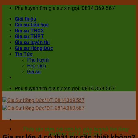
Skip
Phụ huynh tìm gia sư xin gọi: 0814.369.567
to
Giới thiệu
content
Gia sư tiểu học
Gia sư THCS
Gia sư THPT
Gia sư luyện thi
Gia sư Hồng Đức
Tin Tức
Phụ huynh
Học sinh
Gia sư
Phụ huynh tìm gia sư xin gọi: 0814.369.567
Thầy tận tâm, trò tiến bộ, phụ huynh hài lòng
Hotline: 0814.369.567
Gia sư lớp 4 có thật sự cần thiết không?