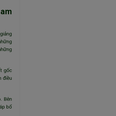
Nam
 giảng
 những
 những
ất gốc
h điều
p. Bên
háp bổ