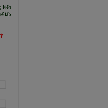
g kiến
hể lấp
m