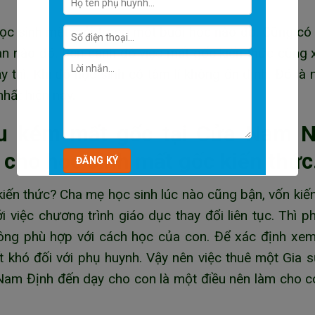
học sinh mệt mỏi trong một buổi học nào đó. Cũng có 
an nào đó. Bên cạnh đó việc mất gốc kiến thức cũng 
y thì. Khi đó học sinh có tâm lí không ổn định. Đó là
hất hiện nay.
ếu kém mất gốc tại Cửa Nam 
 cho học sinh mất gốc kiến thức
kiến thức? Cha mẹ học sinh lúc nào cũng bận, vốn kiế
i việc chương trình giáo dục thay đổi liên tục. Thì 
ông phù hợp với cách học của con. Để xác định xe
ất khó đối với phụ huynh. Vậy nên việc thuê một Gia 
am Định đến dạy cho con là một điều nên làm cho c