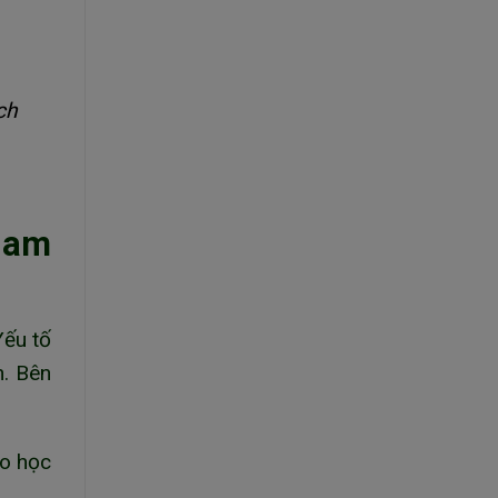
ch
Nam
Yếu tố
h. Bên
ho học