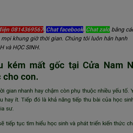
điện 0814369567
,
Chat facebook
,
Chat zalo
bằng cá
 mọi khung giờ thời gian. Chúng tôi luôn hân hạnh
NH và HỌC SINH.
ếu kém mất gốc tại Cửa Nam 
c cho con.
hời gian nhanh hay chậm còn phụ thuộc nhiều yếu tố. 
u hay ít. Tiếp đó là khả năng tiếp thu bài của học sin
ia sư.
ẽ tiếp tục tìm hiểu học sinh và phát triển kiến thức c