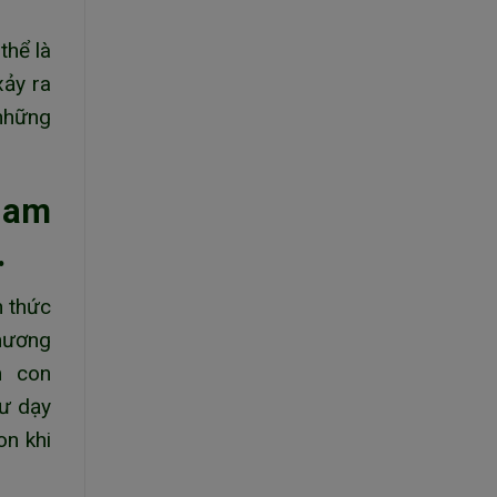
thể là
xảy ra
 những
Nam
.
n thức
phương
m con
sư dạy
on khi