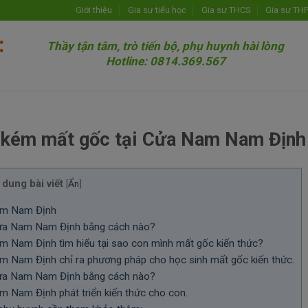
Giới thiệu
Gia sư tiểu học
Gia sư THCS
Gia sư TH
Thầy tận tâm, trò tiến bộ, phụ huynh hài lòng
Hotline: 0814.369.567
u kém mất gốc tại Cửa Nam Nam Định
 dung bài viết
[
Ẩn
]
Nam Nam Định
 Cửa Nam Nam Định bằng cách nào?
m Nam Định tìm hiểu tại sao con mình mất gốc kiến thức?
m Nam Định chỉ ra phương pháp cho học sinh mất gốc kiến thức.
 Cửa Nam Nam Định bằng cách nào?
m Nam Định phát triển kiến thức cho con.