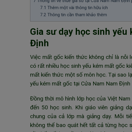
7
Thông tin về thuê gia sư tại Cửa Nam Nam Định
7.1
Thêm một vài thông tin hữu ích
7.2
Thông tin cần tham khảo thêm
Gia sư dạy học sinh yế
Định
Việc mất gốc kiến thức không chỉ là nỗi
có rất nhiều học sinh yếu kém mất gốc k
mất kiến thức một số môn học. Tại sao l
yếu kém mất gốc tại Cửa Nam Nam Định c
Đồng thời mô hình lớp học của Việt Nam 
đến 50 học sinh. Khi giáo viên giảng d
chung của cả lớp mà giảng dạy. Mỗi tiế
không thể bao quát hết tất cả từng học s