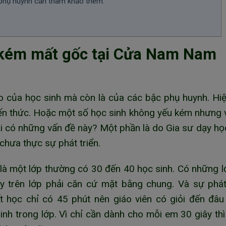
 phụ huynh cần tham khảo thêm:
u kém mất gốc tại Cửa Nam Nam
 lo của học sinh mà còn là của các bậc phụ huynh. Hi
iến thức. Hoặc một số học sinh không yếu kém nhưng 
ại có những vấn đề này? Một phần là do Gia sư dạy họ
hưa thực sự phát triển.
là một lớp thường có 30 đến 40 học sinh. Có những l
ạy trên lớp phải căn cứ mặt bằng chung. Và sự phát
t học chỉ có 45 phút nên giáo viên có giỏi đến đâ
inh trong lớp. Vì chỉ cần dành cho mỗi em 30 giây th