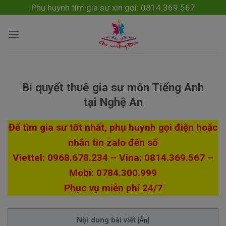
Skip
modal-check
Phụ huynh tìm gia sư xin gọi: 0814.369.567
to
content
Bí quyết thuê gia sư môn Tiếng Anh
tại Nghệ An
Để tìm gia sư tốt nhất, phụ huynh gọi điện hoặc
nhắn tin zalo đến số
Viettel: 0968.678.234 – Vina: 0814.369.567 –
Mobi: 0784.300.999
Phục vụ miễn phí 24/7
Nội dung bài viết
[
Ẩn
]