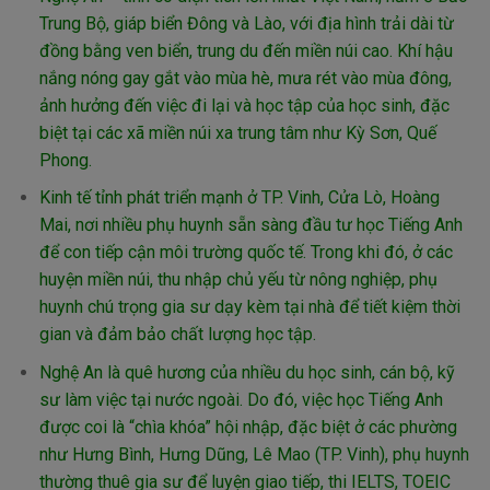
Trung Bộ, giáp biển Đông và Lào, với địa hình trải dài từ
đồng bằng ven biển, trung du đến miền núi cao. Khí hậu
nắng nóng gay gắt vào mùa hè, mưa rét vào mùa đông,
ảnh hưởng đến việc đi lại và học tập của học sinh, đặc
biệt tại các xã miền núi xa trung tâm như Kỳ Sơn, Quế
Phong.
Kinh tế tỉnh phát triển mạnh ở TP. Vinh, Cửa Lò, Hoàng
Mai, nơi nhiều phụ huynh sẵn sàng đầu tư học Tiếng Anh
để con tiếp cận môi trường quốc tế. Trong khi đó, ở các
huyện miền núi, thu nhập chủ yếu từ nông nghiệp, phụ
huynh chú trọng gia sư dạy kèm tại nhà để tiết kiệm thời
gian và đảm bảo chất lượng học tập.
Nghệ An là quê hương của nhiều du học sinh, cán bộ, kỹ
sư làm việc tại nước ngoài. Do đó, việc học Tiếng Anh
được coi là “chìa khóa” hội nhập, đặc biệt ở các phường
như Hưng Bình, Hưng Dũng, Lê Mao (TP. Vinh), phụ huynh
thường thuê gia sư để luyện giao tiếp, thi IELTS, TOEIC