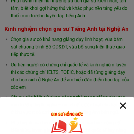
Phụ huynh miền núi thường ưu tiên gia sư kiên nhẫn, tận
tâm, biết khơi gợi hứng thú và khắc phục nền tảng yếu do
thiếu môi trường luyện tập tiếng Anh.
Kinh nghiệm chọn gia sư Tiếng Anh tại Nghệ An
Chọn gia sư có khả năng giảng dạy linh hoạt, vừa bám
sát chương trình Bộ GD&ĐT, vừa bổ sung kiến thức giao
tiếp thực tế.
Ưu tiên người có chứng chỉ quốc tế và kinh nghiệm luyện
thi các chứng chỉ IELTS, TOEIC, hoặc đã từng giảng dạy
cho học sinh ở Nghệ An để am hiểu đặc điểm học tập của
các em.
Gia sư cần biết sử dụng công nghệ trong giảng dạy, tạo
môi trường luyện nghe – nói chuẩn, đặc biệt cho học sinh
ở khu vực ít có cơ hội tiếp xúc với tiếng Anh bản ngữ.
Phụ huynh nên trao đổi rõ ràng mục tiêu học: củng cố
kiến thức, luyện giao tiếp, thi chứng chỉ quốc tế hay nâng