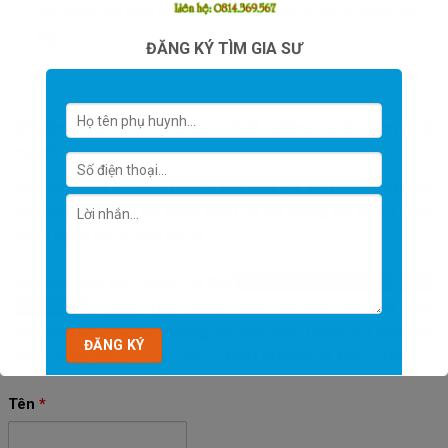
cao điểm số trên lớp, từ đó gia sư xây dựng lộ trình phù
hợp.
ĐĂNG KÝ TÌM GIA SƯ
Muốn thuê một gia sư chất lượng phải làm thế
nào?
Phụ huynh và học sinh muốn tìm một gia sư giỏi đừng ngại
liên hệ với chúng tôi bằng cách để lại thông tin vào ô dưới
đây. Chúng tôi sẽ liên hệ lại.
Nếu cần gấp phụ huynh có thể
Gọi điện 0814369567
,
Chat
facebook
,
Chat zalo
bằng cách ấn vào các nút trên
Website này vào mọi khung giờ thời gian. Chúng tôi luôn hân
hạnh được phục vụ các quý vị PHỤ HUYNH và HỌC SINH.
Tên
*