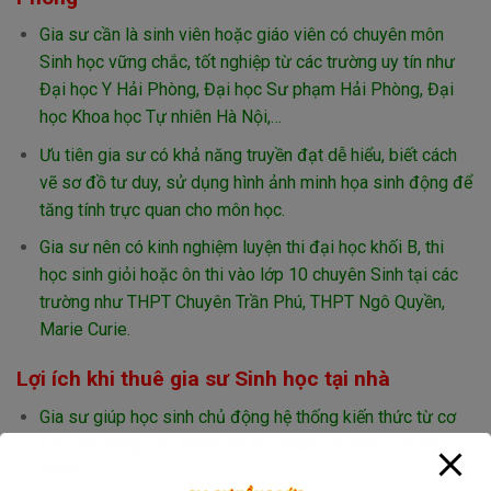
Gia sư cần là sinh viên hoặc giáo viên có chuyên môn
Sinh học vững chắc, tốt nghiệp từ các trường uy tín như
Đại học Y Hải Phòng, Đại học Sư phạm Hải Phòng, Đại
học Khoa học Tự nhiên Hà Nội,…
Ưu tiên gia sư có khả năng truyền đạt dễ hiểu, biết cách
vẽ sơ đồ tư duy, sử dụng hình ảnh minh họa sinh động để
tăng tính trực quan cho môn học.
Gia sư nên có kinh nghiệm luyện thi đại học khối B, thi
học sinh giỏi hoặc ôn thi vào lớp 10 chuyên Sinh tại các
trường như THPT Chuyên Trần Phú, THPT Ngô Quyền,
Marie Curie.
Lợi ích khi thuê gia sư Sinh học tại nhà
Gia sư giúp học sinh chủ động hệ thống kiến thức từ cơ
bản đến nâng cao, luyện đề thi chuẩn cấu trúc của Bộ
GD&ĐT.