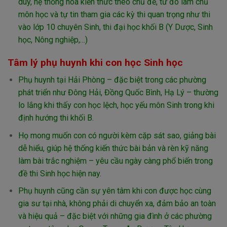
duy, hệ thống hóa kiến thức theo chủ đề, từ đó làm chủ
môn học và tự tin tham gia các kỳ thi quan trọng như thi
vào lớp 10 chuyên Sinh, thi đại học khối B (Y Dược, Sinh
học, Nông nghiệp,…)
Tâm lý phụ huynh khi con học Sinh học
Phụ huynh tại Hải Phòng – đặc biệt trong các phường
phát triển như Đông Hải, Đồng Quốc Bình, Hạ Lý – thường
lo lắng khi thấy con học lệch, học yếu môn Sinh trong khi
định hướng thi khối B.
Họ mong muốn con có người kèm cặp sát sao, giảng bài
dễ hiểu, giúp hệ thống kiến thức bài bản và rèn kỹ năng
làm bài trắc nghiệm – yêu cầu ngày càng phổ biến trong
đề thi Sinh học hiện nay.
Phụ huynh cũng cần sự yên tâm khi con được học cùng
gia sư tại nhà, không phải di chuyển xa, đảm bảo an toàn
và hiệu quả – đặc biệt với những gia đình ở các phường