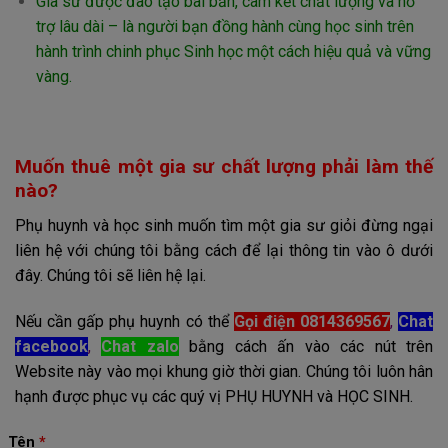
Gia sư được đào tạo bài bản, cam kết chất lượng và hỗ
trợ lâu dài – là người bạn đồng hành cùng học sinh trên
hành trình chinh phục Sinh học một cách hiệu quả và vững
vàng.
Muốn thuê một gia sư chất lượng phải làm thế
nào?
Phụ huynh và học sinh muốn tìm một gia sư giỏi đừng ngại
liên hệ với chúng tôi bằng cách để lại thông tin vào ô dưới
đây. Chúng tôi sẽ liên hệ lại.
Nếu cần gấp phụ huynh có thể
Gọi điện 0814369567
,
Chat
facebook
,
Chat zalo
bằng cách ấn vào các nút trên
Website này vào mọi khung giờ thời gian. Chúng tôi luôn hân
hạnh được phục vụ các quý vị PHỤ HUYNH và HỌC SINH.
Tên
*