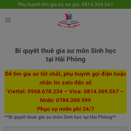
Skip
modal-check
Phụ huynh tìm gia sư xin gọi: 0814.369.567
to
content
Bí quyết thuê gia sư môn Sinh học
tại Hải Phòng
Để tìm gia sư tốt nhất, phụ huynh gọi điện hoặc
nhắn tin zalo đến số
Viettel: 0968.678.234 – Vina: 0814.369.567 –
Mobi: 0784.300.999
Phục vụ miễn phí 24/7
**Bí quyết thuê gia sư môn Sinh học tại Hải Phòng**