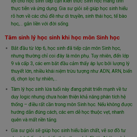
lợi cho học sinh tiếp cận kiến thức Sinh học mang tính
thực tiễn và ứng dụng. Gia sư giỏi sẽ giúp học sinh hiểu
rõ hơn về các chủ đề như di truyền, sinh thái học, tế bào
học,… gắn liền với đời sống.
Tâm sinh lý học sinh khi học môn Sinh học
Bắt đầu từ lớp 6, học sinh đã tiếp cận môn Sinh học,
nhưng thường chỉ coi đây là môn phụ. Tuy nhiên, đến lớp
9 và cấp 3, các em bắt đầu cảm thấy áp lực bởi lượng lý
thuyết lớn, nhiều khái niệm trừu tượng như ADN, ARN, biến
dị, chọn lọc tự nhiên,…
Tâm lý học sinh lứa tuổi này đang phát triển mạnh về tư
duy logic nhưng chưa hoàn thiện khả năng phân tích hệ
thống – điều rất cần trong môn Sinh học. Nếu không được
hướng dẫn đúng cách, các em dễ học thuộc vẹt, nhanh
quên và mất nền tảng.
Gia sư giỏi sẽ giúp học sinh hiểu bản chất, vẽ sơ đồ tư