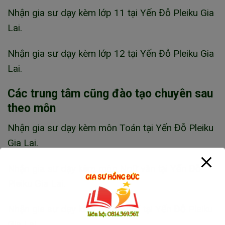
Nhận gia sư dạy kèm lớp 11 tại Yến Đỗ Pleiku Gia
Lai.
Nhận gia sư dạy kèm lớp 12 tại Yến Đỗ Pleiku Gia
Lai.
Các trung tâm cũng đào tạo chuyên sau
theo môn
Nhận gia sư dạy kèm môn Toán tại Yến Đỗ Pleiku
Gia Lai.
Nhận gia sư dạy kèm môn Ngữ văn tại Yến Đỗ
Pleiku Gia Lai.
Nhận gia sư dạy kèm môn Vật lí tại Yến Đỗ Pleiku
Gia Lai.