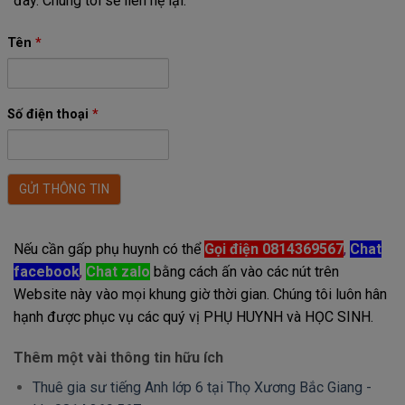
đây. Chúng tôi sẽ liên hệ lại.
Tên
*
Số điện thoại
*
Nếu cần gấp phụ huynh có thể
Gọi điện 0814369567
,
Chat
facebook
,
Chat zalo
bằng cách ấn vào các nút trên
Website này vào mọi khung giờ thời gian. Chúng tôi luôn hân
hạnh được phục vụ các quý vị PHỤ HUYNH và HỌC SINH.
Thêm một vài thông tin hữu ích
Thuê gia sư tiếng Anh lớp 6 tại Thọ Xương Bắc Giang -