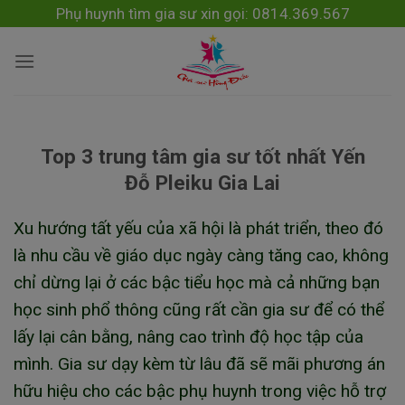
Skip
modal-check
Phụ huynh tìm gia sư xin gọi: 0814.369.567
to
content
Top 3 trung tâm gia sư tốt nhất Yến
Đỗ Pleiku Gia Lai
Xu hướng tất yếu của xã hội là phát triển, theo đó
là nhu cầu về giáo dục ngày càng tăng cao, không
chỉ dừng lại ở các bậc tiểu học mà cả những bạn
học sinh phổ thông cũng rất cần gia sư để có thể
lấy lại cân bằng, nâng cao trình độ học tập của
mình. Gia sư dạy kèm từ lâu đã sẽ mãi phương án
hữu hiệu cho các bậc phụ huynh trong việc hỗ trợ