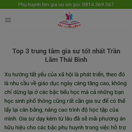
Skip
modal-check
Phụ huynh tìm gia sư xin gọi: 0814.369.567
to
content
Top 3 trung tâm gia sư tốt nhất Trần
Lãm Thái Bình
Xu hướng tất yếu của xã hội là phát triển, theo đó
là nhu cầu về giáo dục ngày càng tăng cao, không
chỉ dừng lại ở các bậc tiểu học mà cả những bạn
học sinh phổ thông cũng rất cần gia sư để có thể
lấy lại cân bằng, nâng cao trình độ học tập của
mình. Gia sư dạy kèm từ lâu đã sẽ mãi phương án
hữu hiệu cho các bậc phụ huynh trong việc hỗ trợ