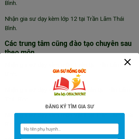
Bình.
Nhận gia sư dạy kèm lớp 12 tại Trần Lãm Thái
Bình.
Các trung tâm cũng đào tạo chuyên sau
theo môn
Nhận gia sư dạy kèm môn Toán tại Trần Lãm Thái
Bình.
Nhận gia sư dạy kèm môn Ngữ văn tại Trần Lãm
Thái Bình.
ĐĂNG KÝ TÌM GIA SƯ
Nhận gia sư dạy kèm môn Vật lí tại Trần Lãm Thái
Bình.