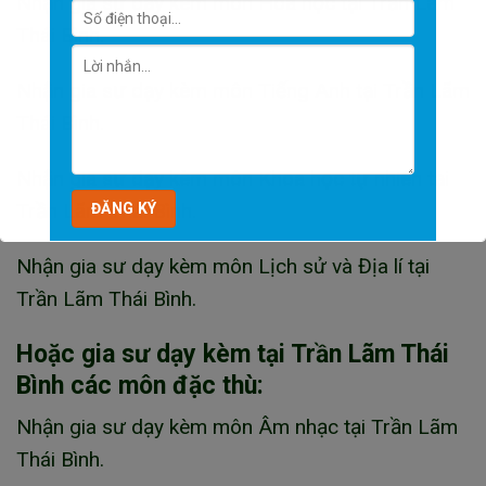
Nhận gia sư dạy kèm môn Hóa học tại Trần Lãm
Thái Bình.
Nhận gia sư dạy kèm môn Tiếng Anh tại Trần Lãm
Thái Bình.
Nhận gia sư dạy kèm môn Khoa học tự nhiên tại
Trần Lãm Thái Bình.
Nhận gia sư dạy kèm môn Lịch sử và Địa lí tại
Trần Lãm Thái Bình.
Hoặc gia sư dạy kèm tại Trần Lãm Thái
Bình các môn đặc thù:
Nhận gia sư dạy kèm môn Âm nhạc tại Trần Lãm
Thái Bình.