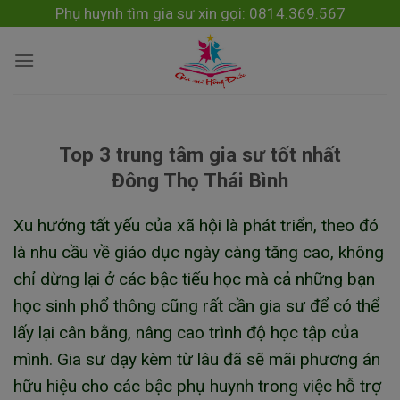
Skip
modal-check
Phụ huynh tìm gia sư xin gọi: 0814.369.567
to
content
Top 3 trung tâm gia sư tốt nhất
Đông Thọ Thái Bình
Xu hướng tất yếu của xã hội là phát triển, theo đó
là nhu cầu về giáo dục ngày càng tăng cao, không
chỉ dừng lại ở các bậc tiểu học mà cả những bạn
học sinh phổ thông cũng rất cần gia sư để có thể
lấy lại cân bằng, nâng cao trình độ học tập của
mình. Gia sư dạy kèm từ lâu đã sẽ mãi phương án
hữu hiệu cho các bậc phụ huynh trong việc hỗ trợ