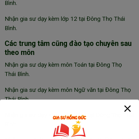
Bình.
Nhận gia sư dạy kèm lớp 12 tại Đông Thọ Thái
Bình.
Các trung tâm cũng đào tạo chuyên sau
theo môn
Nhận gia sư dạy kèm môn Toán tại Đông Thọ
Thái Bình.
Nhận gia sư dạy kèm môn Ngữ văn tại Đông Thọ
Thái Bình.
Nhận gia sư dạy kèm môn Vật lí tại Đông Thọ Thái
Bình.