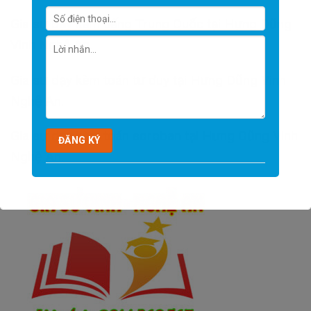
Gia sư dạy kèm tiếng Trung Quốc tại Hưng Dũng
Vinh Nghệ An.
Gia sư dạy kèm toán tư duy tại Hưng Dũng Vinh
Nghệ An.
Gia sư dạy kèm toán soroban tại Hưng Dũng Vinh
Nghệ An.