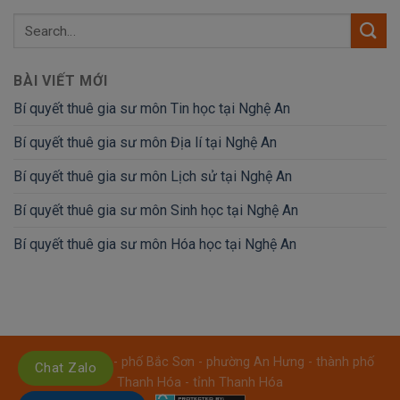
BÀI VIẾT MỚI
Bí quyết thuê gia sư môn Tin học tại Nghệ An
Bí quyết thuê gia sư môn Địa lí tại Nghệ An
Bí quyết thuê gia sư môn Lịch sử tại Nghệ An
Bí quyết thuê gia sư môn Sinh học tại Nghệ An
Bí quyết thuê gia sư môn Hóa học tại Nghệ An
Địa chỉ: Số: 08 - phố Bắc Sơn - phường An Hưng - thành phố
Chat Zalo
Thanh Hóa - tỉnh Thanh Hóa