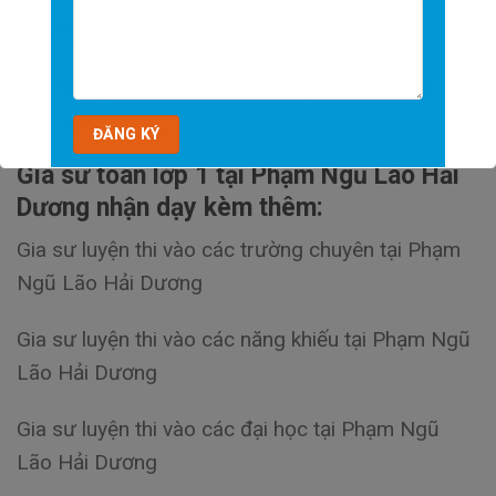
Dương.
Gia sư dạy kèm toán soroban tại Tiền Phong Hải
Dương.
Gia sư toán lớp 1 tại Phạm Ngũ Lão Hải
Dương nhận dạy kèm thêm:
Gia sư luyện thi vào các trường chuyên tại Phạm
Ngũ Lão Hải Dương
Gia sư luyện thi vào các năng khiếu tại Phạm Ngũ
Lão Hải Dương
Gia sư luyện thi vào các đại học tại Phạm Ngũ
Lão Hải Dương