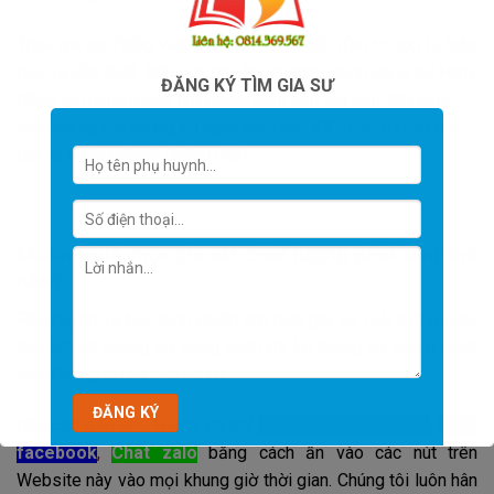
Thuê gia sư Tiếng Việt lớp 4 là một khoản đầu tư hợp lý, hiệu
quả và cần thiết. Nếu quý phụ huynh đang sinh sống tại Hàm
ĐĂNG KÝ TÌM GIA SƯ
Rồng và mong muốn tìm người kèm cặp bài bản, tận tâm,
hãy liên hệ với chúng tôi ngay hôm nay để được tư vấn chi
tiết và hỗ trợ nhanh chóng nhất.
Muốn thuê một gia sư chất lượng phải làm thế
nào?
Phụ huynh và học sinh muốn tìm một gia sư giỏi đừng ngại
liên hệ với chúng tôi bằng cách để lại thông tin vào ô dưới
đây. Chúng tôi sẽ liên hệ lại.
Nếu cần gấp phụ huynh có thể
Gọi điện 0814369567
,
Chat
facebook
,
Chat zalo
bằng cách ấn vào các nút trên
Website này vào mọi khung giờ thời gian. Chúng tôi luôn hân