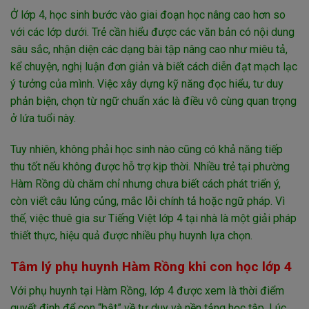
Ở lớp 4, học sinh bước vào giai đoạn học nâng cao hơn so
với các lớp dưới. Trẻ cần hiểu được các văn bản có nội dung
sâu sắc, nhận diện các dạng bài tập nâng cao như miêu tả,
kể chuyện, nghị luận đơn giản và biết cách diễn đạt mạch lạc
ý tưởng của mình. Việc xây dựng kỹ năng đọc hiểu, tư duy
phản biện, chọn từ ngữ chuẩn xác là điều vô cùng quan trọng
ở lứa tuổi này.
Tuy nhiên, không phải học sinh nào cũng có khả năng tiếp
thu tốt nếu không được hỗ trợ kịp thời. Nhiều trẻ tại phường
Hàm Rồng dù chăm chỉ nhưng chưa biết cách phát triển ý,
còn viết câu lủng củng, mắc lỗi chính tả hoặc ngữ pháp. Vì
thế, việc thuê gia sư Tiếng Việt lớp 4 tại nhà là một giải pháp
thiết thực, hiệu quả được nhiều phụ huynh lựa chọn.
Tâm lý phụ huynh Hàm Rồng khi con học lớp 4
Với phụ huynh tại Hàm Rồng, lớp 4 được xem là thời điểm
quyết định để con “bật” về tư duy và nền tảng học tập. Lúc