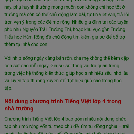
này, phụ huynh thường mong muốn con không chỉ học tốt ở
trường mà còn có thể chủ động làm bài, tự tin viết văn, trả lời
trọn vẹn ý trong các đề mở rộng. Nhiều gia đình tại các tuyến
phố như Nguyễn Trãi, Trường Thi, hoặc khu vực gần Trường
Tiểu học Hàm Rồng đã chủ động tìm kiếm gia sư để bổ trợ
thêm tại nhà cho con.
Với nhịp sống ngày càng bận rộn, cha mẹ không thể kèm cặp
con sát sao mỗi ngày. Gia sư sẽ đóng vai trò quan trọng
trong việc hệ thống kiến thức, giúp học sinh hiểu sâu, nhớ lâu
và luyện tập thường xuyên để đạt hiệu quả cao trong học
tập.
Nội dung chương trình Tiếng Việt lớp 4 trong
nhà trường
Chương trình Tiếng Việt lớp 4 bao gồm nhiều nội dung phức
tạp như mở rộng vốn từ theo chủ đề, tìm từ đồng nghĩa – trái
nghĩa, luyện tập đặt câu, viết đoạn văn, các biện pháp tu từ