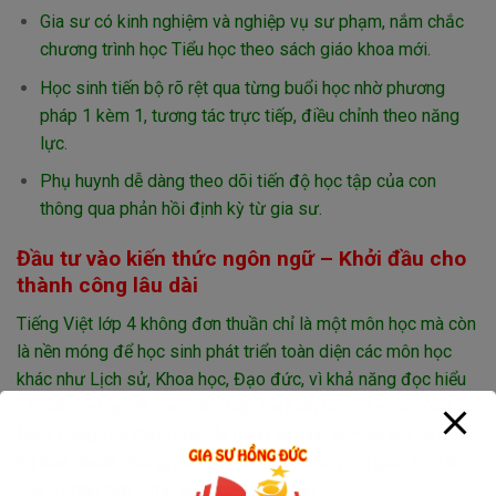
Gia sư có kinh nghiệm và nghiệp vụ sư phạm, nắm chắc
chương trình học Tiểu học theo sách giáo khoa mới.
Học sinh tiến bộ rõ rệt qua từng buổi học nhờ phương
pháp 1 kèm 1, tương tác trực tiếp, điều chỉnh theo năng
lực.
Phụ huynh dễ dàng theo dõi tiến độ học tập của con
thông qua phản hồi định kỳ từ gia sư.
Đầu tư vào kiến thức ngôn ngữ – Khởi đầu cho
thành công lâu dài
Tiếng Việt lớp 4 không đơn thuần chỉ là một môn học mà còn
là nền móng để học sinh phát triển toàn diện các môn học
khác như Lịch sử, Khoa học, Đạo đức, vì khả năng đọc hiểu
và diễn đạt quyết định việc tiếp thu kiến thức. Tại phường
Hàm Rồng, nơi đang chuyển mình về kinh tế – xã hội và đô
thị hóa nhanh chóng, phụ huynh đã và đang coi giáo dục là
con đường bền vững giúp con vươn lên.