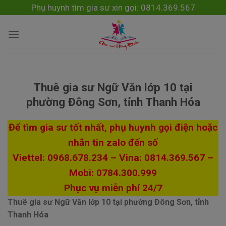
Skip
modal-check
Phụ huynh tìm gia sư xin gọi: 0814.369.567
to
content
Thuê gia sư Ngữ Văn lớp 10 tại
phường Đông Sơn, tỉnh Thanh Hóa
Để tìm gia sư tốt nhất, phụ huynh gọi điện hoặc
nhắn tin zalo đến số
Viettel: 0968.678.234 – Vina: 0814.369.567 –
Mobi: 0784.300.999
Phục vụ miễn phí 24/7
Thuê gia sư Ngữ Văn lớp 10 tại phường Đông Sơn, tỉnh
Thanh Hóa