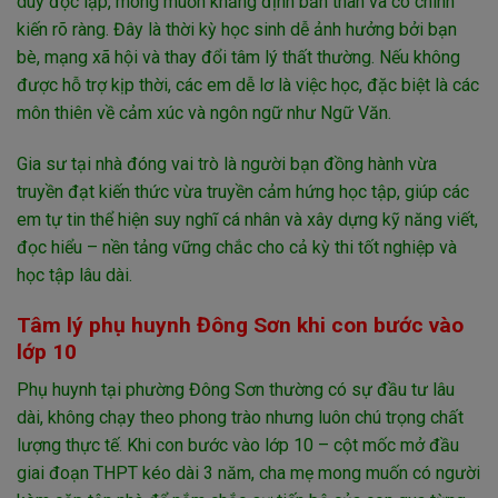
duy độc lập, mong muốn khẳng định bản thân và có chính
kiến rõ ràng. Đây là thời kỳ học sinh dễ ảnh hưởng bởi bạn
bè, mạng xã hội và thay đổi tâm lý thất thường. Nếu không
được hỗ trợ kịp thời, các em dễ lơ là việc học, đặc biệt là các
môn thiên về cảm xúc và ngôn ngữ như Ngữ Văn.
Gia sư tại nhà đóng vai trò là người bạn đồng hành vừa
truyền đạt kiến thức vừa truyền cảm hứng học tập, giúp các
em tự tin thể hiện suy nghĩ cá nhân và xây dựng kỹ năng viết,
đọc hiểu – nền tảng vững chắc cho cả kỳ thi tốt nghiệp và
học tập lâu dài.
Tâm lý phụ huynh Đông Sơn khi con bước vào
lớp 10
Phụ huynh tại phường Đông Sơn thường có sự đầu tư lâu
dài, không chạy theo phong trào nhưng luôn chú trọng chất
lượng thực tế. Khi con bước vào lớp 10 – cột mốc mở đầu
giai đoạn THPT kéo dài 3 năm, cha mẹ mong muốn có người