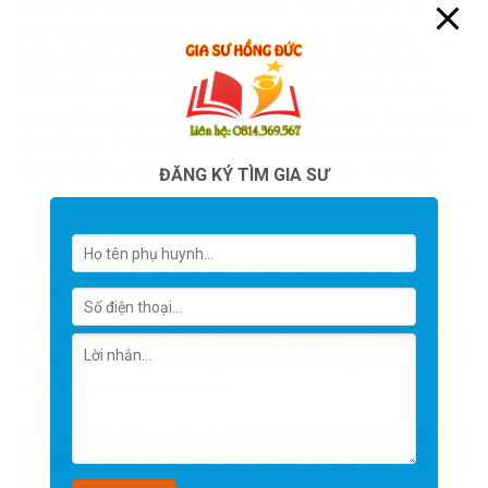
Thanh Hóa không chỉ là giải pháp học tập mà còn là sự đầu
tư có tầm nhìn dài hạn. Với đội ngũ gia sư chất lượng, được
tuyển chọn kỹ lưỡng và đồng hành sát sao, học sinh sẽ
nhanh chóng làm quen chương trình mới, phát triển tư duy
ngôn ngữ và từng bước chinh phục mục tiêu học tập suốt ba
năm cấp ba. Đừng để con bạn lạc nhịp từ năm đầu cấp –
hãy bắt đầu từ hôm nay bằng một gia sư giỏi và tận tâm.
ĐĂNG KÝ TÌM GIA SƯ
Muốn thuê một gia sư chất lượng phải làm thế
nào?
Phụ huynh và học sinh muốn tìm một gia sư giỏi đừng ngại
liên hệ với chúng tôi bằng cách để lại thông tin vào ô dưới
đây. Chúng tôi sẽ liên hệ lại.
Nếu cần gấp phụ huynh có thể
Gọi điện 0814369567
,
Chat
facebook
,
Chat zalo
bằng cách ấn vào các nút trên