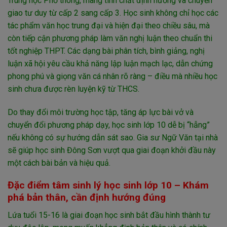
Trung học Phổ thông, mang tính chất định hướng và chuyển
giao tư duy từ cấp 2 sang cấp 3. Học sinh không chỉ học các
tác phẩm văn học trung đại và hiện đại theo chiều sâu, mà
còn tiếp cận phương pháp làm văn nghị luận theo chuẩn thi
tốt nghiệp THPT. Các dạng bài phân tích, bình giảng, nghị
luận xã hội yêu cầu khả năng lập luận mạch lạc, dẫn chứng
phong phú và giọng văn cá nhân rõ ràng – điều mà nhiều học
sinh chưa được rèn luyện kỹ từ THCS.
Do thay đổi môi trường học tập, tăng áp lực bài vở và
chuyển đổi phương pháp dạy, học sinh lớp 10 dễ bị “hẫng”
nếu không có sự hướng dẫn sát sao. Gia sư Ngữ Văn tại nhà
sẽ giúp học sinh Đông Sơn vượt qua giai đoạn khởi đầu này
một cách bài bản và hiệu quả.
Đặc điểm tâm sinh lý học sinh lớp 10 – Khám
phá bản thân, cần định hướng đúng
Lứa tuổi 15-16 là giai đoạn học sinh bắt đầu hình thành tư