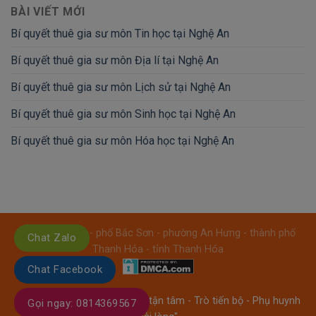
BÀI VIẾT MỚI
Bí quyết thuê gia sư môn Tin học tại Nghệ An
Bí quyết thuê gia sư môn Địa lí tại Nghệ An
Bí quyết thuê gia sư môn Lịch sử tại Nghệ An
Bí quyết thuê gia sư môn Sinh học tại Nghệ An
Bí quyết thuê gia sư môn Hóa học tại Nghệ An
Địa chỉ: Số: 08 - phố Bắc Sơn - phường An Hưng - thành phố
Chat Zalo
Thanh Hóa - tỉnh Thanh Hóa
Chat Facebook
GIA SƯ THANH HÓA
- "Thầy tận tâm - Trò tiến bộ - Phụ huynh
Gọi ngay: 0814369567