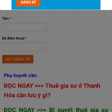
Website này vào mọi khung giờ thời gian. Chúng tôi luôn hân
hạnh được phục vụ các quý vị PHỤ HUYNH và HỌC SINH.
Tên
*
Số điện thoại
*
Phụ huynh cần:
ĐỌC NGAY >>> Thuê gia sư ở Thanh
Hóa cần lưu ý gì?
ĐỌC NGAY >>> Bí quyết thuê gia sư