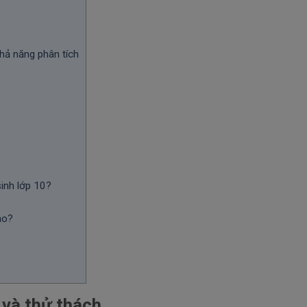
hả năng phân tích
sinh lớp 10?
ào?
 và thử thách