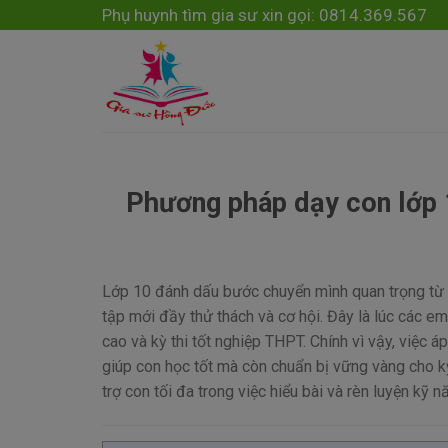
Skip
modal-check
Phụ huynh tìm gia sư xin gọi: 0814.369.567
to
content
Phương pháp dạy con lớp 
Lớp 10 đánh dấu bước chuyển mình quan trọng từ 
tập mới đầy thử thách và cơ hội. Đây là lúc các e
cao và kỳ thi tốt nghiệp THPT. Chính vì vậy, việc 
giúp con học tốt mà còn chuẩn bị vững vàng cho kỳ
trợ con tối đa trong việc hiểu bài và rèn luyện kỹ n