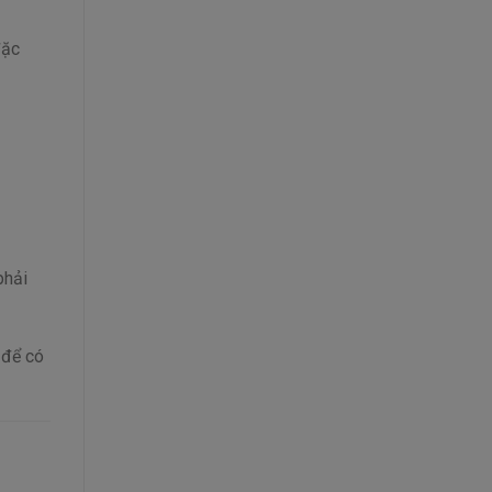
đặc
phải
 để có