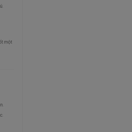
ú.
ốt một
n.
c.