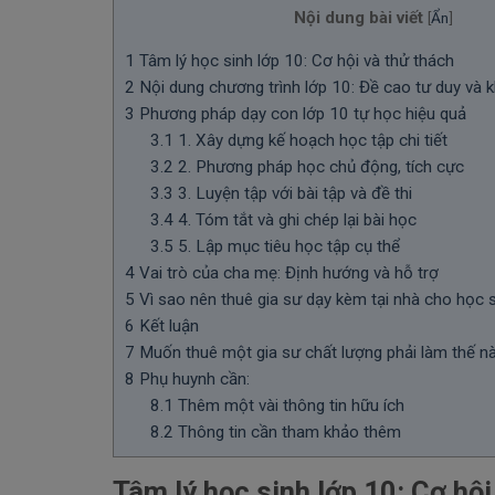
Nội dung bài viết
[
Ẩn
]
1
Tâm lý học sinh lớp 10: Cơ hội và thử thách
2
Nội dung chương trình lớp 10: Đề cao tư duy và k
3
Phương pháp dạy con lớp 10 tự học hiệu quả
3.1
1. Xây dựng kế hoạch học tập chi tiết
3.2
2. Phương pháp học chủ động, tích cực
3.3
3. Luyện tập với bài tập và đề thi
3.4
4. Tóm tắt và ghi chép lại bài học
3.5
5. Lập mục tiêu học tập cụ thể
4
Vai trò của cha mẹ: Định hướng và hỗ trợ
5
Vì sao nên thuê gia sư dạy kèm tại nhà cho học 
6
Kết luận
7
Muốn thuê một gia sư chất lượng phải làm thế n
8
Phụ huynh cần:
8.1
Thêm một vài thông tin hữu ích
8.2
Thông tin cần tham khảo thêm
Tâm lý học sinh lớp 10: Cơ hội