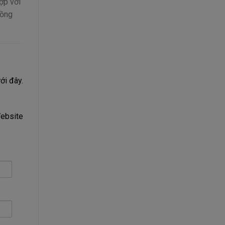
ợp với
đồng
ới đây.
Website