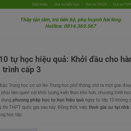
Giới thiệu
Gia sư tiểu học
Gia sư THCS
Gia sư TH
Thầy tận tâm, trò tiến bộ, phụ huynh hài lòng
Hotline: 0814.369.567
10 tự học hiệu quả: Khởi đầu cho hà
trình cấp 3
bậc Trung học cơ sở lên Trung học phổ thông, mở ra một giai đoạ
m phải làm quen với khối lượng kiến thức khó hơn, chương trình họ
áp dụng
phương pháp học tự học hiệu quả
ngay từ lớp 10 không c
 thi THPT quốc gia sau này. Đồng thời, việc
thuê gia sư tại nhà
ăng học tập.