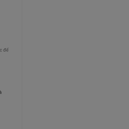
ác để
à