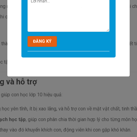
ng mỗi bài học dưới dạng sơ đồ tư duy, bảng tóm tắt hoặc ghi ch
hi cần thiết mà không phải mất quá nhiều thời gian.
thành bài tập hình học”, “Hiểu rõ công thức hóa học”, hoặc “Viết t
c tập và dễ dàng theo dõi tiến độ học của mình.
g và hỗ trợ
 giúp con học lớp 10 hiệu quả:
ọc yên tĩnh, ít bị xao lãng, và hỗ trợ con về mặt vật chất, tinh thầ
ạch học tập
, giúp con phân chia thời gian hợp lý cho từng môn họ
, thay vào đó khuyến khích con, động viên khi con gặp khó khăn.