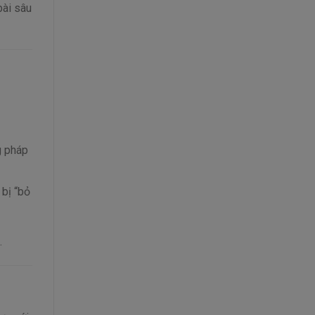
bài sâu
g pháp
 bị “bỏ
.