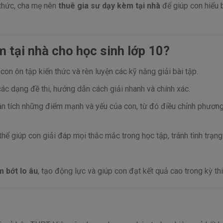
 thức, cha mẹ nên
thuê gia sư dạy kèm tại nhà
để giúp con hiểu 
m tại nhà cho học sinh lớp 10?
 con ôn tập kiến thức và rèn luyện các kỹ năng giải bài tập.
các dạng đề thi, hướng dẫn cách giải nhanh và chính xác.
hân tích những điểm mạnh và yếu của con, từ đó điều chỉnh phươn
 thể giúp con giải đáp mọi thắc mắc trong học tập, tránh tình trạng
m bớt lo âu
, tạo động lực và giúp con đạt kết quả cao trong kỳ thi