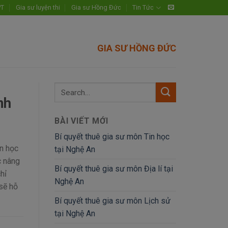
PT
Gia sư luyện thi
Gia sư Hồng Đức
Tin Tức
GIA SƯ HỒNG ĐỨC
nh
BÀI VIẾT MỚI
Bí quyết thuê gia sư môn Tin học
n học
tại Nghệ An
c nâng
Bí quyết thuê gia sư môn Địa lí tại
hỉ
Nghệ An
sẽ hỗ
Bí quyết thuê gia sư môn Lịch sử
tại Nghệ An