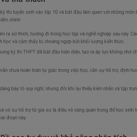
 kỳ thi tuyển sinh vào lớp 10 và bắt đầu làm quen với những môn 
iểm chính:
tìm ra sở thích, hướng đi trong học tập và nghề nghiệp sau này. C
nh học và cảm thấy bị choáng ngợp bởi khối lượng kiến thức.
nhưng kỳ thi THPT đã bắt đầu hiện diện, tạo ra áp lực không nhỏ c
h vẫn chưa hoàn toàn tự giác trong việc học, cần sự hỗ trợ, định h
dàng bày tỏ suy nghĩ, nhưng đôi khi lại thiếu kiên nhẫn và tập tru
 có sự hỗ trợ từ gia sư là điều vô cùng quan trọng để học sinh 
iai đoạn này.