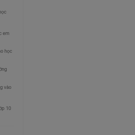
học
ác em
ho học
ướng
ng vào
lớp 10