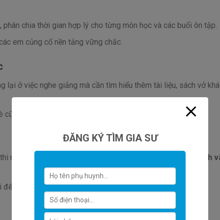
, phân chia thời gian hợp lý cho từng môn học và các buổi ôn tập.
các em củng cố nền tảng vững chắc.
c
g lại ở việc nghe giảng mà cần tìm hiểu thêm tài liệu, sách vở kh
è cũng là một cách giúp con ghi nhớ lâu và hiểu sâu bài học.
ĐĂNG KÝ TÌM GIA SƯ
 thi mẫu hoặc đề thi thử để
rèn luyện khả năng làm bài nhanh v
i để giảm căng thẳng trong kỳ thi thật.