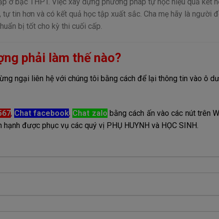
 tập ở bậc THPT. Việc xây dựng phương pháp tự học hiệu quả kết h
n, tự tin hơn và có kết quả học tập xuất sắc. Cha mẹ hãy là người 
huẩn bị tốt cho kỳ thi cuối cấp.
ợng phải làm thế nào?
ng ngại liên hệ với chúng tôi bằng cách để lại thông tin vào ô dư
567
,
Chat facebook
,
Chat zalo
bằng cách ấn vào các nút trên 
 hân hạnh được phục vụ các quý vị PHỤ HUYNH và HỌC SINH.