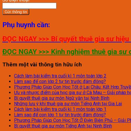
Phụ huynh cần:
ĐỌC NGAY >>> Bí quyết thuê gia sư hiệu 
ĐỌC NGAY >>> Kinh nghiệm thuê gia sư c
Thêm một vài thông tin hữu ích
Cách làm bài kiểm tra cuối kì 1 môn toán lớp 2
Làm sao để con lớp 2 tự tin trước đám đông?
Phương Pháp Giúp Con Học Tốt ở Lai Châu: Kết Hợp Truy
Ưu và nhược điểm của học gia sư ở Cà Mau – Giải pháp h
Bí quyết thuê gia sư môn Ngữ văn tại Ninh Bình
Những lưu ý khi thuê gia sư môn Tiếng Anh tại Gia Lai
Cách làm bài kiểm tra cuối kì 1 môn toán lớp 1
Làm sao để con lớp 1 tự tin trước đám đông?
Phương Pháp Giúp Con Học Tốt Ở Điện Biên Phủ – Giải P
Bí quyết thuê gia sư môn Tiếng Anh tại Ninh Bình