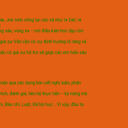
a, Jrai sinh sống tại các xã như Ia Dêr, Ia
.
 sâu, vùng xa – nơi điều kiện học tập còn
m gia sư Văn cần có sự định hướng rõ ràng và
ệc có gia sư hỗ trợ sẽ giúp các em hiểu sâu
iện qua các dạng bài viết nghị luận, phân
ch, đánh giá, liên hệ thực tiễn – kỹ năng mà
, Báo chí, Luật, Xã hội học… Vì vậy, đầu tư