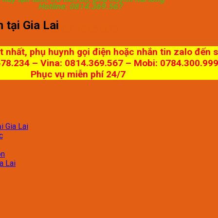
Hotline: 0814.369.567
tại Gia Lai
GIA SƯ HỒNG ĐỨC
ốt nhất, phụ huynh gọi điện hoặc nhắn tin zalo đến 
678.234 – Vina: 0814.369.567 – Mobi: 0784.300.99
Phục vụ miễn phí 24/7
 Gia Lai
c
on
a Lai