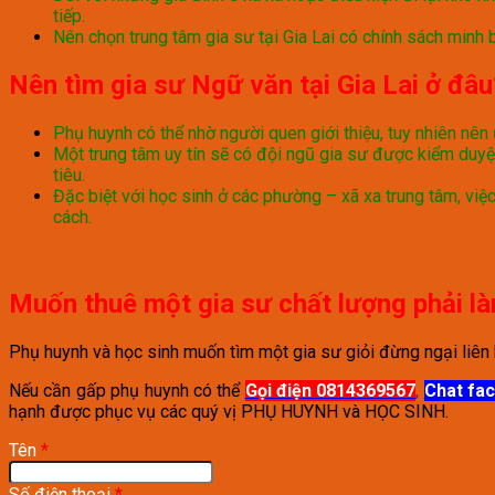
tiếp.
Nên chọn trung tâm gia sư tại Gia Lai có chính sách minh 
Nên tìm gia sư Ngữ văn tại Gia Lai ở đâu
Phụ huynh có thể nhờ người quen giới thiệu, tuy nhiên nên
Một trung tâm uy tín sẽ có đội ngũ gia sư được kiểm duyệt
tiêu.
Đặc biệt với học sinh ở các phường – xã xa trung tâm, việ
cách.
Muốn thuê một gia sư chất lượng phải l
Phụ huynh và học sinh muốn tìm một gia sư giỏi đừng ngại liên hệ
Nếu cần gấp phụ huynh có thể
Gọi điện 0814369567
,
Chat fa
hạnh được phục vụ các quý vị PHỤ HUYNH và HỌC SINH.
Tên
*
Số điện thoại
*