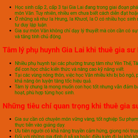
Học sinh cấp 2, cấp 3 tại Gia Lai đang trong giai đoạn p
môn Văn. Tuy nhiên, nhiều em chưa biết cách diễn đạt hoặc
Ở những xã như Ia Hrung, Ia Khươl, Ia O có nhiều học sinh
tư duy lập luận.
Gia sư môn Văn không chỉ dạy lý thuyết mà còn cần có sự 
và tăng tính chủ động.
Tâm lý phụ huynh Gia Lai khi thuê gia s
Nhiều phụ huynh tại các phường trung tâm như Yên Thế, Tây
để con học chắc kiến thức và nâng cao kỹ năng viết.
Tại các vùng nông thôn, việc học Văn nhiều khi bị bỏ ngỏ, 
khả năng ôn luyện tăng tốc hiệu quả.
Tâm lý chung là mong muốn con học tốt nhưng vẫn đảm bảo
hoạt, phù hợp từng học sinh.
Những tiêu chí quan trọng khi thuê gia s
Gia sư cần có chuyên môn vững vàng, tốt nghiệp Sư phạm V
thực tiễn vào giảng dạy.
Ưu tiên người có khả năng truyền cảm hứng, giọng nói truy
Đối với những gia đình ở xã xa hoặc điều kiện đi lại khó k