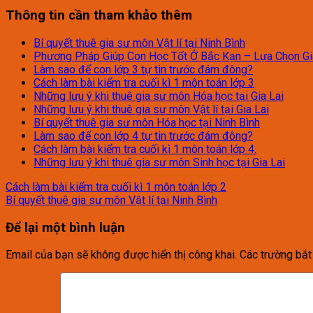
Thông tin cần tham khảo thêm
Bí quyết thuê gia sư môn Vật lí tại Ninh Bình
Phương Pháp Giúp Con Học Tốt Ở Bắc Kạn – Lựa Chọn G
Làm sao để con lớp 3 tự tin trước đám đông?
Cách làm bài kiểm tra cuối kì 1 môn toán lớp 3
Những lưu ý khi thuê gia sư môn Hóa học tại Gia Lai
Những lưu ý khi thuê gia sư môn Vật lí tại Gia Lai
Bí quyết thuê gia sư môn Hóa học tại Ninh Bình
Làm sao để con lớp 4 tự tin trước đám đông?
Cách làm bài kiểm tra cuối kì 1 môn toán lớp 4.
Những lưu ý khi thuê gia sư môn Sinh học tại Gia Lai
Cách làm bài kiểm tra cuối kì 1 môn toán lớp 2
Bí quyết thuê gia sư môn Vật lí tại Ninh Bình
Để lại một bình luận
Email của bạn sẽ không được hiển thị công khai.
Các trường bắ