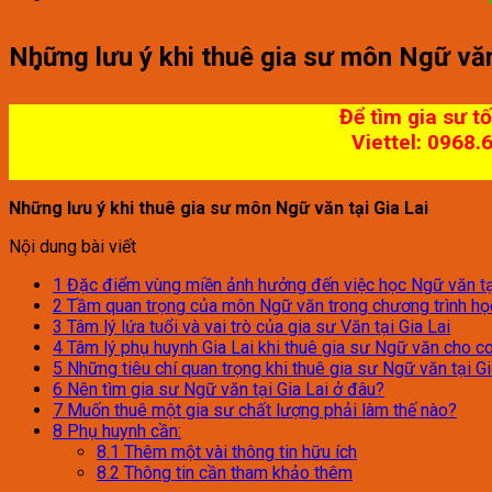
Những lưu ý khi thuê gia sư môn Ngữ văn 
Để tìm gia sư t
Viettel: 0968.
Những lưu ý khi thuê gia sư môn Ngữ văn tại Gia Lai
Nội dung bài viết
1
Đặc điểm vùng miền ảnh hưởng đến việc học Ngữ văn tại
2
Tầm quan trọng của môn Ngữ văn trong chương trình họ
3
Tâm lý lứa tuổi và vai trò của gia sư Văn tại Gia Lai
4
Tâm lý phụ huynh Gia Lai khi thuê gia sư Ngữ văn cho c
5
Những tiêu chí quan trọng khi thuê gia sư Ngữ văn tại Gi
6
Nên tìm gia sư Ngữ văn tại Gia Lai ở đâu?
7
Muốn thuê một gia sư chất lượng phải làm thế nào?
8
Phụ huynh cần:
8.1
Thêm một vài thông tin hữu ích
8.2
Thông tin cần tham khảo thêm