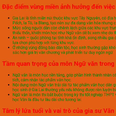
Đặc điểm vùng miền ảnh hưởng đến việc 
Gia Lai là tỉnh miền núi thuộc khu vực Tây Nguyên, có địa h
Pếch, Ia Tô, Ia Blang, tạo nên sự đa dạng văn hóa nhưng c
Mức sống người dân còn chênh lệch giữa các khu vực trun
thiếu thốn, khiến môn học như Ngữ văn dễ bị xem nhẹ do 
An ninh – quốc phòng tại tỉnh khá ổn định, song nhiều gia
lựa chọn phù hợp với từng khu vực.
Ở những vùng đồng bào dân tộc, học sinh thường gặp khó k
sắc hơn giá trị văn chương và phát triển tư duy ngôn ngữ.
Tầm quan trọng của môn Ngữ văn trong 
Ngữ văn là môn học nền tảng, góp phần hình thành nhân các
tích, cảm nhận tác phẩm văn học.
Nội dung môn Ngữ văn trải dài từ tác phẩm văn học dân gia
học sinh ở Gia Lai thường yếu nếu không được rèn luyện bà
Ngữ văn là môn thi bắt buộc trong kỳ thi tốt nghiệp THPT 
học Văn là đầu tư lâu dài cho tương lai.
Tâm lý lứa tuổi và vai trò của gia sư Văn 