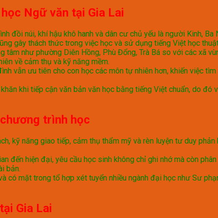
học Ngữ văn tại Gia Lai
ình đồi núi, khí hậu khô hanh và dân cư chủ yếu là người Kinh, Ba N
ũng gây thách thức trong việc học và sử dụng tiếng Việt học thuật
g tâm như phường Diên Hồng, Phù Đổng, Trà Bá so với các xã vùng
thiên về cảm thụ và kỹ năng mềm.
 đình vẫn ưu tiên cho con học các môn tự nhiên hơn, khiến việc tì
hăn khi tiếp cận văn bản văn học bằng tiếng Việt chuẩn, do đó vi
chương trình học
h, kỹ năng giao tiếp, cảm thụ thẩm mỹ và rèn luyện tư duy phản b
n đến hiện đại, yêu cầu học sinh không chỉ ghi nhớ mà còn phân tí
i bản.
và có mặt trong tổ hợp xét tuyển nhiều ngành đại học như Sư phạm
tại Gia Lai