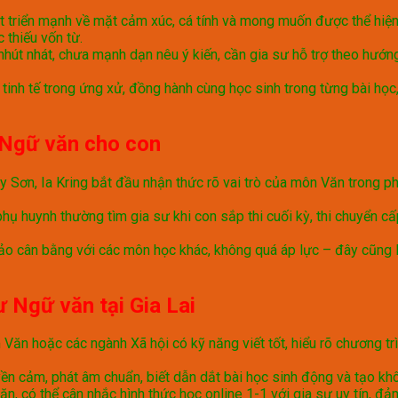
hát triển mạnh về mặt cảm xúc, cá tính và mong muốn được thể hiệ
 thiếu vốn từ.
 nhút nhát, chưa mạnh dạn nêu ý kiến, cần gia sư hỗ trợ theo hướ
tinh tế trong ứng xử, đồng hành cùng học sinh trong từng bài học
ư Ngữ văn cho con
 Sơn, Ia Kring bắt đầu nhận thức rõ vai trò của môn Văn trong phá
phụ huynh thường tìm gia sư khi con sắp thi cuối kỳ, thi chuyển cấ
 cân bằng với các môn học khác, không quá áp lực – đây cũng l
ư Ngữ văn tại Gia Lai
ăn hoặc các ngành Xã hội có kỹ năng viết tốt, hiểu rõ chương tr
ền cảm, phát âm chuẩn, biết dẫn dắt bài học sinh động và tạo khô
hăn, có thể cân nhắc hình thức học online 1-1 với gia sư uy tín, 