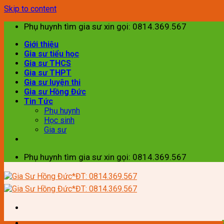
Skip to content
Phụ huynh tìm gia sư xin gọi: 0814.369.567
Giới thiệu
Gia sư tiểu học
Gia sư THCS
Gia sư THPT
Gia sư luyện thi
Gia sư Hồng Đức
Tin Tức
Phụ huynh
Học sinh
Gia sư
Phụ huynh tìm gia sư xin gọi: 0814.369.567