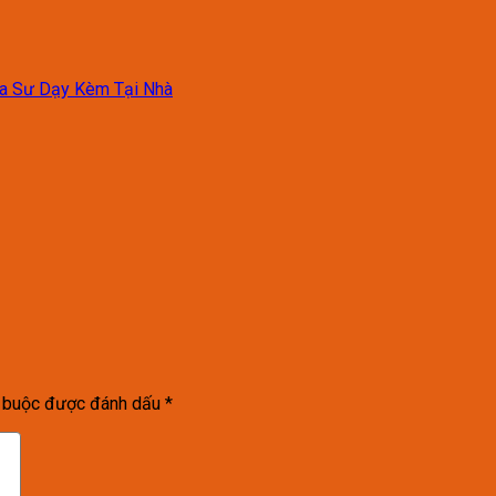
ia Sư Dạy Kèm Tại Nhà
t buộc được đánh dấu
*