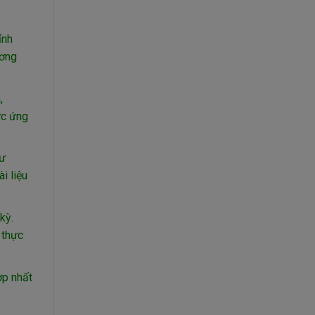
ỉnh
ương
,
ức ứng
hư
i liệu
kỳ.
 thực
ợp nhất