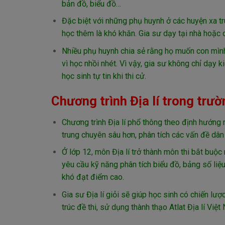
bản đồ, biểu đồ…
Đặc biệt với những phụ huynh ở các huyện xa t
học thêm là khó khăn. Gia sư dạy tại nhà hoặc o
Nhiều phụ huynh chia sẻ rằng họ muốn con mìn
vì học nhồi nhét. Vì vậy, gia sư không chỉ dạy k
học sinh tự tin khi thi cử.
Chương trình Địa lí trong trườ
Chương trình Địa lí phổ thông theo định hướng m
trung chuyên sâu hơn, phân tích các vấn đề dân 
Ở lớp 12, môn Địa lí trở thành môn thi bắt buộc
yêu cầu kỹ năng phân tích biểu đồ, bảng số liệ
khó đạt điểm cao.
Gia sư Địa lí giỏi sẽ giúp học sinh có chiến lư
trúc đề thi, sử dụng thành thạo Atlat Địa lí Việt