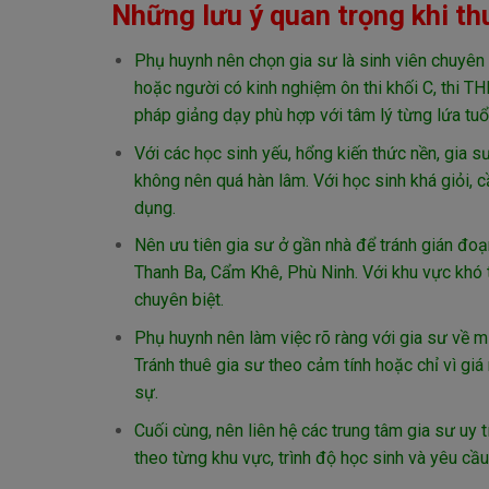
Những lưu ý quan trọng khi thu
Phụ huynh nên chọn gia sư là sinh viên chuyên n
hoặc người có kinh nghiệm ôn thi khối C, thi T
pháp giảng dạy phù hợp với tâm lý từng lứa tuổi
Với các học sinh yếu, hổng kiến thức nền, gia s
không nên quá hàn lâm. Với học sinh khá giỏi, 
dụng.
Nên ưu tiên gia sư ở gần nhà để tránh gián đoạn
Thanh Ba, Cẩm Khê, Phù Ninh. Với khu vực khó tìm
chuyên biệt.
Phụ huynh nên làm việc rõ ràng với gia sư về mục 
Tránh thuê gia sư theo cảm tính hoặc chỉ vì giá 
sự.
Cuối cùng, nên liên hệ các trung tâm gia sư uy 
theo từng khu vực, trình độ học sinh và yêu cầu