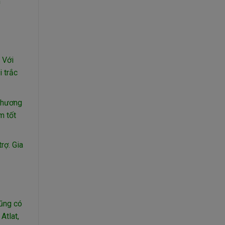
n
 Với
 trắc
 chương
m tốt
rợ. Gia
cũng có
Atlat,