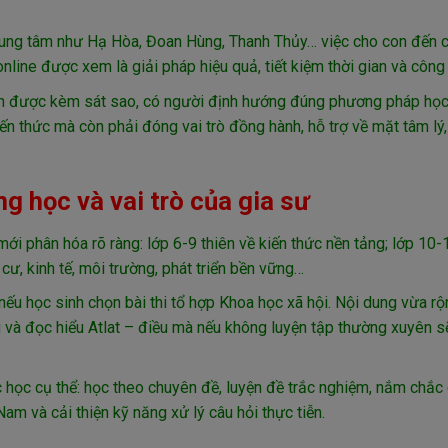
rung tâm như Hạ Hòa, Đoan Hùng, Thanh Thủy… việc cho con đến c
nline được xem là giải pháp hiệu quả, tiết kiệm thời gian và công
h được kèm sát sao, có người định hướng đúng phương pháp học,
iến thức mà còn phải đóng vai trò đồng hành, hỗ trợ về mặt tâm lý,
ng học và vai trò của gia sư
ới phân hóa rõ ràng: lớp 6-9 thiên về kiến thức nền tảng; lớp 10-
cư, kinh tế, môi trường, phát triển bền vững…
 nếu học sinh chọn bài thi tổ hợp Khoa học xã hội. Nội dung vừa r
u và đọc hiểu Atlat – điều mà nếu không luyện tập thường xuyên sẽ
ợc học cụ thể: học theo chuyên đề, luyện đề trắc nghiệm, nắm chắc
 Nam và cải thiện kỹ năng xử lý câu hỏi thực tiễn.