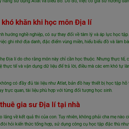
kỹ năng sử dụng Atlat và biểu đồ. Do đó, việc có gia sư hướng dẫ
 khó khăn khi học môn Địa lí
nh hướng nghề nghiệp, có sự thay đổi về tâm lý và áp lực học tập.
iệc ghi nhớ địa danh, đặc điểm vùng miền, hiểu biểu đồ và làm bài
nhẹ Địa lí do cho rằng môn này chỉ cần học thuộc. Nhưng thực tế,
hệ thực tế và vận dụng dữ liệu để trả lời, điều mà các em khó tự là
ông có đầy đủ tài liệu như Atlat, bản đồ hay thiết bị học tập hỗ t
trực quan, tài liệu phù hợp với từng đối tượng học sinh.
huê gia sư Địa lí tại nhà
lo lắng về kết quả thi của con. Tuy nhiên, không phải cha mẹ nào 
òi hỏi kiến thức tổng hợp, sử dụng công cụ học tập đặc thù như 