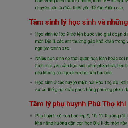
nắm vững kiến thức tự nhiên, kinh tế – xã hội, 
chuyên sâu là điều thiết yếu để đạt điểm cao.
Tâm sinh lý học sinh và những
Học sinh từ lớp 9 trở lên bước vào giai đoạn đị
môn Địa lí, các em thường gặp khó khăn trong v
nghiệm chính xác.
Nhiều học sinh có thói quen học lệch hoặc coi 
trình mới yêu cầu học sinh phải phân tích, liên 
nếu không có người hướng dẫn bài bản.
Học sinh ở các huyện miền núi Phú Thọ đôi khi kh
sư có thể giúp khắc phục bằng phương pháp dạy 
Tâm lý phụ huynh Phú Thọ khi t
Phụ huynh có con học lớp 9, 10, 12 thường rất 
khả năng hướng dẫn con học Địa lí do môn này đ