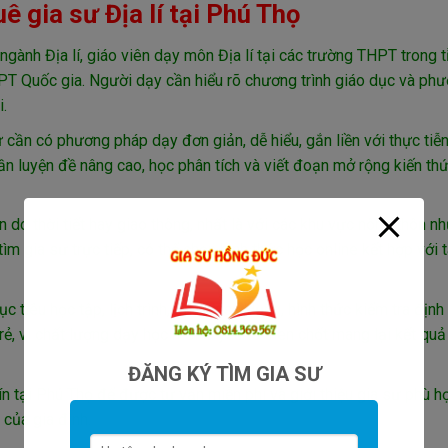
ê gia sư Địa lí tại Phú Thọ
gành Địa lí, giáo viên dạy môn Địa lí tại các trường THPT trong t
HPT Quốc gia. Người dạy cần hiểu rõ chương trình giáo dục và ph
.
ư cần có phương pháp dạy đơn giản, dễ hiểu, gắn liền với thực tiễn
cần luyện đề nâng cao, học phân tích và viết đoạn mở rộng kiến th
 do thời tiết hay giao thông, nhất là với các khu vực nông thôn n
 gia sư trực tiếp, có thể chọn hình thức học online kết hợp với tà
tiêu học tập, lịch trình, tài liệu sử dụng, hình thức kiểm tra định 
rẻ, vì chất lượng dạy học mới là yếu tố then chốt mang lại kết quả
ĐĂNG KÝ TÌM GIA SƯ
tín tại Phú Thọ để được tư vấn miễn phí và giới thiệu gia sư phù h
 của gia đình.