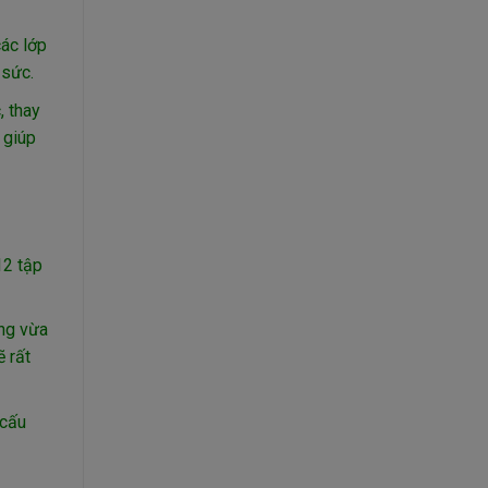
ác lớp
 sức.
 thay
 giúp
12 tập
ộng vừa
 rất
 cấu