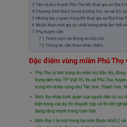
3
Tâm lý phụ huynh Phú Thọ khi thuê gia sư Địa lí t
4
Chương trình Địa lí trong trường học và vai trò củ
5
Những lưu ý quan trọng khi thuê gia sư Địa lí tại
6
Muốn thuê một gia sư chất lượng phải làm thế n
7
Phụ huynh cần:
7.1
Thêm một vài thông tin hữu ích
7.2
Thông tin cần tham khảo thêm
Đặc điểm vùng miền Phú Thọ v
Phú Thọ là tỉnh trung du miền núi Bắc Bộ, đóng
trung tâm như TP. Việt Trì, thị xã Phú Thọ, hu
trong khi nhiều vùng như Tân Sơn, Thanh Sơn, Y
Mức thu nhập bình quân của người dân có sự ch
biệt trong các kỳ thi chuyển cấp và thi tốt nghi
đang tăng mạnh trong toàn tỉnh.
Môn Địa lí là một trong ba môn thuộc khối C và 