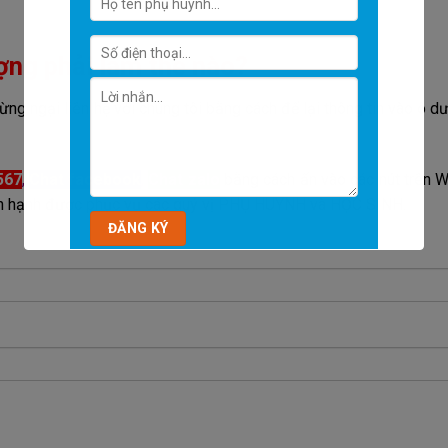
ợng phải làm thế nào?
ng ngại liên hệ với chúng tôi bằng cách để lại thông tin vào ô dư
567
,
Chat facebook
,
Chat zalo
bằng cách ấn vào các nút trên 
 hân hạnh được phục vụ các quý vị PHỤ HUYNH và HỌC SINH.