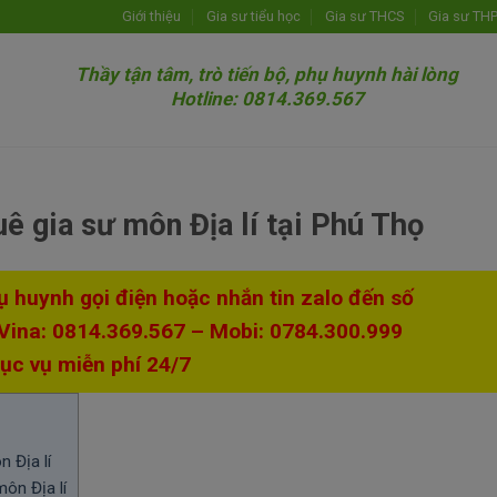
Giới thiệu
Gia sư tiểu học
Gia sư THCS
Gia sư TH
Thầy tận tâm, trò tiến bộ, phụ huynh hài lòng
Hotline: 0814.369.567
uê gia sư môn Địa lí tại Phú Thọ
hụ huynh gọi điện hoặc nhắn tin zalo đến số
 Vina: 0814.369.567 – Mobi: 0784.300.999
ục vụ miễn phí 24/7
 Địa lí
ôn Địa lí