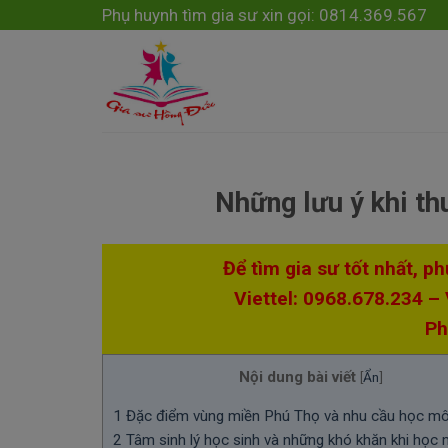
Skip
modal-check
Phụ huynh tìm gia sư xin gọi: 0814.369.567
to
content
Những lưu ý khi th
Để tìm gia sư tốt nhất, p
Viettel: 0968.678.234 –
Ph
Nội dung bài viết
[
Ẩn
]
1
Đặc điểm vùng miền Phú Thọ và nhu cầu học môn
2
Tâm sinh lý học sinh và những khó khăn khi học m