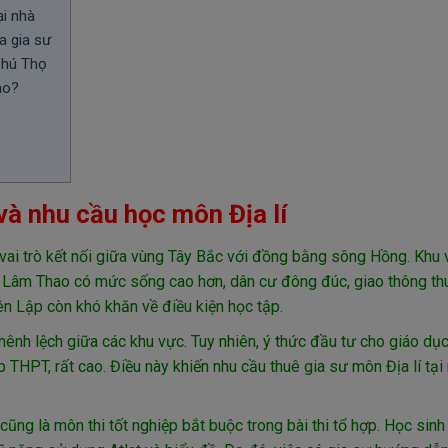
ại nhà
a gia sư
 Phú Thọ
ào?
à nhu cầu học môn Địa lí
 vai trò kết nối giữa vùng Tây Bắc với đồng bằng sông Hồng. Khu
yện Lâm Thao có mức sống cao hơn, dân cư đông đúc, giao thông thu
ên Lập còn khó khăn về điều kiện học tập.
ênh lệch giữa các khu vực. Tuy nhiên, ý thức đầu tư cho giáo dục
ệp THPT, rất cao. Điều này khiến nhu cầu thuê gia sư môn Địa lí tại
cũng là môn thi tốt nghiệp bắt buộc trong bài thi tổ hợp. Học sinh