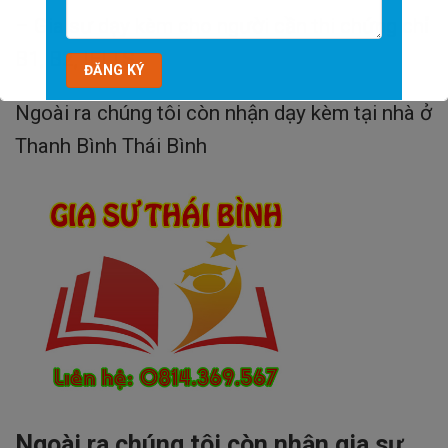
– Gia sư dạy kèm cho người cần thi chứng chỉ
B1, B2, IELTS…
Ngoài ra chúng tôi còn nhận dạy kèm tại nhà ở
Thanh Bình Thái Bình
Ngoài ra chúng tôi còn nhận gia sư