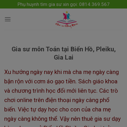
Skip
modal-check
Phụ huynh tìm gia sư xin gọi: 0814.369.567
to
content
Gia sư môn Toán tại Biển Hồ, Pleiku,
Gia Lai
Xu hướng ngày nay khi mà cha mẹ ngày càng
bận rộn với cơm áo gạo tiền. Sách giáo khoa
và chương trình học đổi mới liên tục. Các trò
chơi online trên điện thoại ngày càng phổ
biến. Việc tự dạy học cho con của cha mẹ
ngày càng không thể. Vậy nên thuê gia sư dạy