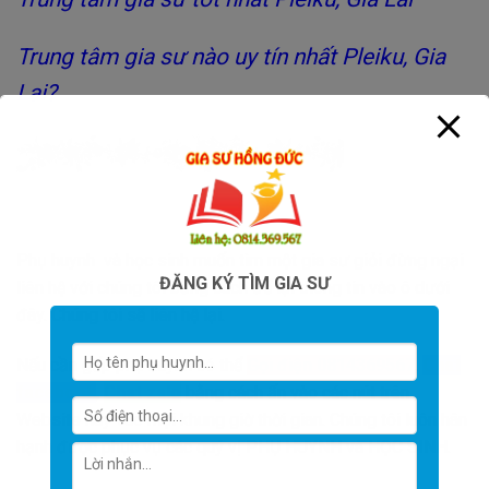
Trung tâm gia sư nào uy tín nhất Pleiku, Gia
Lai?
Phụ huynh và học sinh muốn tìm một gia sư giỏi đừng ngại
ĐĂNG KÝ TÌM GIA SƯ
liên hệ với chúng tôi bằng cách để lại thông tin vào ô dưới
đây. Chúng tôi sẽ liên hệ lại.
Nếu cần gấp phụ huynh có thể
Gọi điện 0814369567
,
Chat
facebook
,
Chat zalo
bằng cách ấn vào các nút trên
Website này vào mọi khung giờ thời gian. Chúng tôi luôn hân
hạnh được phục vụ các quý vị PHỤ HUYNH và HỌC SINH.