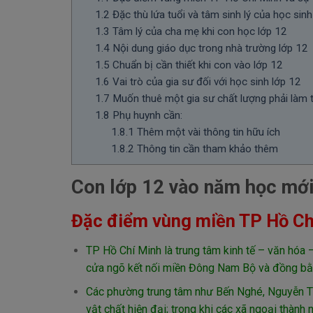
1.2
Đặc thù lứa tuổi và tâm sinh lý của học sinh
1.3
Tâm lý của cha mẹ khi con học lớp 12
1.4
Nội dung giáo dục trong nhà trường lớp 12
1.5
Chuẩn bị cần thiết khi con vào lớp 12
1.6
Vai trò của gia sư đối với học sinh lớp 12
1.7
Muốn thuê một gia sư chất lượng phải làm 
1.8
Phụ huynh cần:
1.8.1
Thêm một vài thông tin hữu ích
1.8.2
Thông tin cần tham khảo thêm
Con lớp 12 vào năm học mới
Đặc điểm vùng miền TP Hồ Ch
TP Hồ Chí Minh là trung tâm kinh tế – văn hóa –
cửa ngõ kết nối miền Đông Nam Bộ và đồng b
Các phường trung tâm như Bến Nghé, Nguyễn Thá
vật chất hiện đại; trong khi các xã ngoại thành