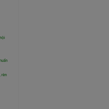
nội
chuẩn
 rèn