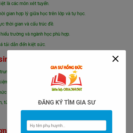
ệt là các môn xét tuyển.
ời gian hợp lý giữa học trên lớp và tự học.
c thời gian và cấu trúc đề.
 hiểu trường và ngành học phù hợp.
á tải dẫn đến kiệt sức.
sinh lớp 12
trung vào trọng tâm ôn thi.
iệm thời gian trong phòng thi.
thức còn yếu.
ĐĂNG KÝ TÌM GIA SƯ
, từ đó điều chỉnh kế hoạch ôn luyện.
ợng phải làm thế nào?