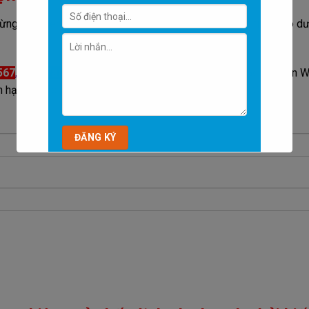
ng ngại liên hệ với chúng tôi bằng cách để lại thông tin vào ô dư
567
,
Chat facebook
,
Chat zalo
bằng cách ấn vào các nút trên 
 hân hạnh được phục vụ các quý vị PHỤ HUYNH và HỌC SINH.