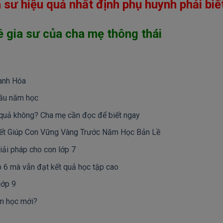
sư hiệu quả nhất định phụ huynh phải biế
 gia sư của cha mẹ thông thái
hanh Hóa
đầu năm học
 quả không? Cha mẹ cần đọc để biết ngay
yết Giúp Con Vững Vàng Trước Năm Học Bản Lề
iải pháp cho con lớp 7
 6 mà vẫn đạt kết quả học tập cao
lớp 9
ăm học mới?