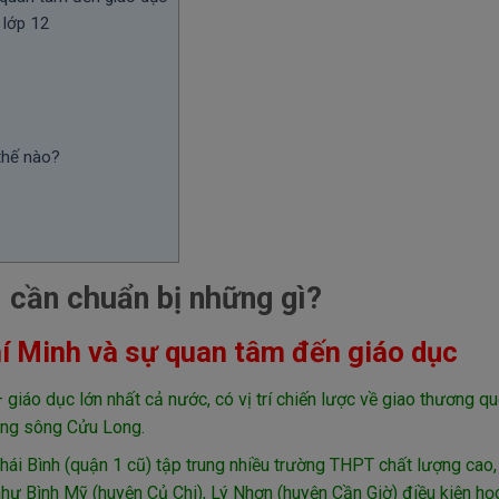
 lớp 12
thế nào?
 cần chuẩn bị những gì?
í Minh và sự quan tâm đến giáo dục
 giáo dục lớn nhất cả nước, có vị trí chiến lược về giao thương qu
ằng sông Cửu Long.
i Bình (quận 1 cũ) tập trung nhiều trường THPT chất lượng cao,
 như Bình Mỹ (huyện Củ Chi), Lý Nhơn (huyện Cần Giờ) điều kiện họ