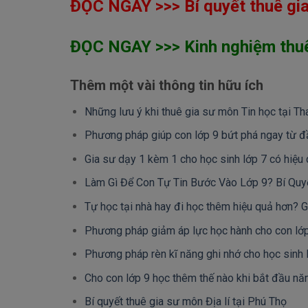
ĐỌC NGAY >>> Bí quyết thuê gia 
ĐỌC NGAY >>> Kinh nghiệm thuê
Thêm một vài thông tin hữu ích
Những lưu ý khi thuê gia sư môn Tin học tại T
Phương pháp giúp con lớp 9 bứt phá ngay từ 
Gia sư dạy 1 kèm 1 cho học sinh lớp 7 có hiệu
Làm Gì Để Con Tự Tin Bước Vào Lớp 9? Bí Qu
Tự học tại nhà hay đi học thêm hiệu quả hơn? G
Phương pháp giảm áp lực học hành cho con lớp
Phương pháp rèn kĩ năng ghi nhớ cho học sinh 
Cho con lớp 9 học thêm thế nào khi bắt đầu n
Bí quyết thuê gia sư môn Địa lí tại Phú Thọ