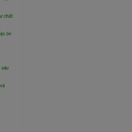
ư chất
iệc ôn
h sâu
 và