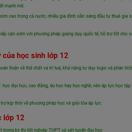
rất mạnh mẽ.
óm cao trong cả nước, nhiều gia đình sẵn sàng đầu tư thuê gia s
iếp cận sớm với phương pháp giảng dạy quốc tế, hỗ trợ tốt cho v
ý của học sinh lớp 12
oàn thiện về thể chất và trí tuệ, khả năng tư duy logic và phân tíc
 học đại học, cao đẳng, du học hay học nghề, nên áp lực học tập
rợ kịp thời về phương pháp học và giải tỏa áp lực.
 lớp 12
trong kỳ thi tốt nghiệp THPT và xét tuyển đại học.