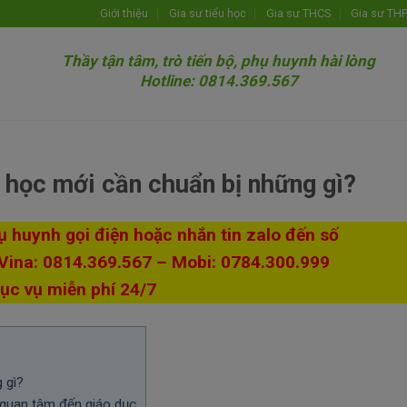
Giới thiệu
Gia sư tiểu học
Gia sư THCS
Gia sư TH
Thầy tận tâm, trò tiến bộ, phụ huynh hài lòng
Hotline: 0814.369.567
 học mới cần chuẩn bị những gì?
hụ huynh gọi điện hoặc nhắn tin zalo đến số
 Vina: 0814.369.567 – Mobi: 0784.300.999
ục vụ miễn phí 24/7
 gì?
quan tâm đến giáo dục