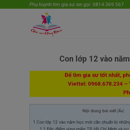
Skip
modal-check
Phụ huynh tìm gia sư xin gọi: 0814.369.567
to
content
Con lớp 12 vào năm
Để tìm gia sư tốt nhất, p
Viettel: 0968.678.234 –
Ph
Nội dung bài viết
[
Ẩn
]
1
Con lớp 12 vào năm học mới cần chuẩn bị những
1.1
Đặc điểm vùng miền TP Hồ Chí Minh và sự 