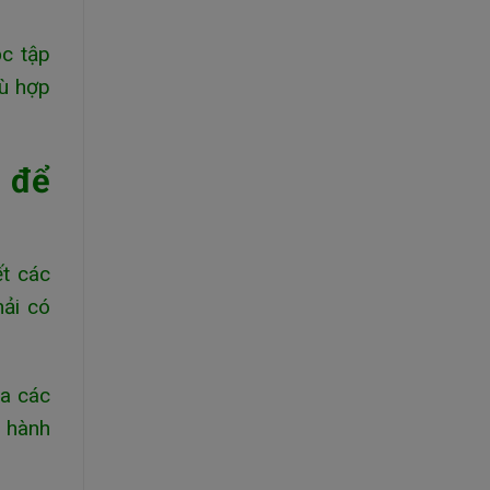
ọc tập
hù hợp
 để
ết các
hải có
ủa các
ị hành