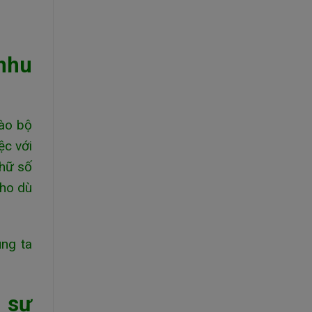
 nhu
vào bộ
ệc với
chữ số
Cho dù
úng ta
à sự