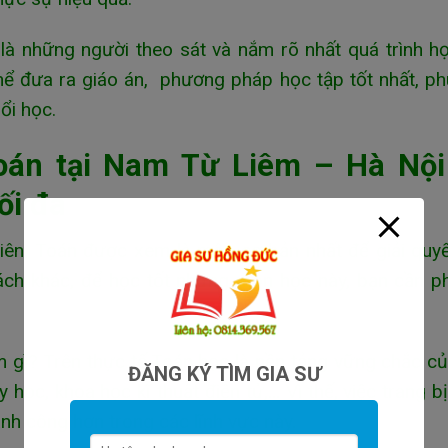
là những người theo sát và nắm rõ nhất quá trình h
hể đưa ra giáo án, phương pháp học tập tốt nhất, p
ổi học.
oán tại Nam Từ Liêm – Hà Nội
ối đa
iên, Toán được xem là môn cơ bản nhất để giải quy
cách khác, để học tốt những môn học này, bạn cần p
 gì? Trên thực tế,Toán học là nền tảng vững chắc c
ĐĂNG KÝ TÌM GIA SƯ
học, khoa học kĩ thuật điện tử,… Vì thế, việc trang b
nh công hơn trong các lĩnh vực này.