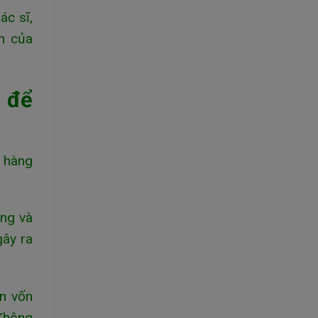
ác sĩ,
ến của
 để
g hàng
ỡng và
gây ra
án vốn
 Không