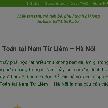
Giới thiệu
Gia sư tiểu học
Gia sư THCS
Gia sư TH
Thầy tận tâm, trò tiến bộ, phụ huynh hài lòng
Hotline: 0814.369.567
n Toán tại Nam Từ Liêm – Hà Nội
thấy phải học rất nhiều thứ không biết để làm gì tro
ng hơn chúng ta nghĩ. Nếu thầy cô, chương trình h
ây là bài viết bạn nên đọc để chia sẻ với con, giúp c
 Toán tại Nam Từ Liêm – Hà Nội
là nhu cầu cần thi