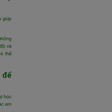
u giúp
 những
 độ và
có thể
 để
sợ học
các em