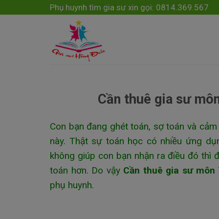
Skip
modal-check
Phụ huynh tìm gia sư xin gọi: 0814.369.567
to
content
Cần thuê gia sư mô
Con bạn đang ghét toán, sợ toán và cảm 
này. Thật sự toán học có nhiều ứng dụ
không giúp con bạn nhận ra điều đó thì đ
toán hơn. Do vậy
Cần thuê gia sư môn
phụ huynh.