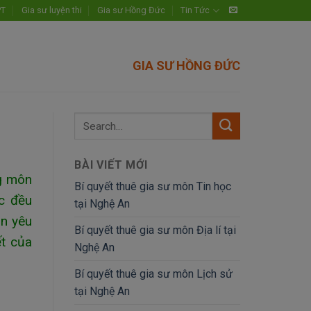
PT
Gia sư luyện thi
Gia sư Hồng Đức
Tin Tức
GIA SƯ HỒNG ĐỨC
BÀI VIẾT MỚI
ng môn
Bí quyết thuê gia sư môn Tin học
ọc đều
tại Nghệ An
on yêu
Bí quyết thuê gia sư môn Địa lí tại
ết của
Nghệ An
Bí quyết thuê gia sư môn Lịch sử
tại Nghệ An