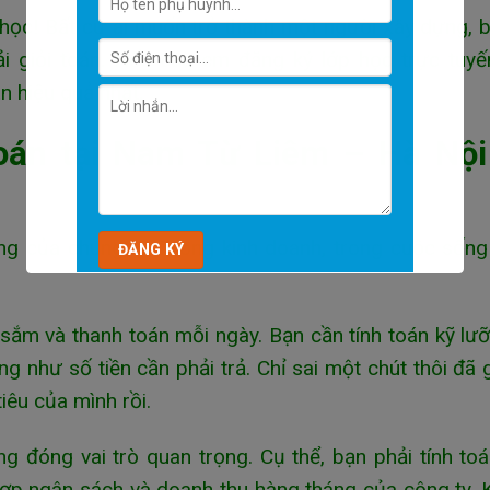
ọc! Bất cứ ai muốn trở thành một người xây dựng, b
hải giỏi toán. Nếu các em đăng ký lớp học trực tuy
n hiệu quả nhất.
oán tại Nam Từ Liêm – Hà Nội
ng của chúng ta. Trong kinh doanh, trong cuộc sốn
 sắm và thanh toán mỗi ngày. Bạn cần tính toán kỹ lư
 như số tiền cần phải trả. Chỉ sai một chút thôi đã 
tiêu của mình rồi.
ng đóng vai trò quan trọng. Cụ thể, bạn phải tính to
hợp ngân sách và doanh thu hàng tháng của công ty.