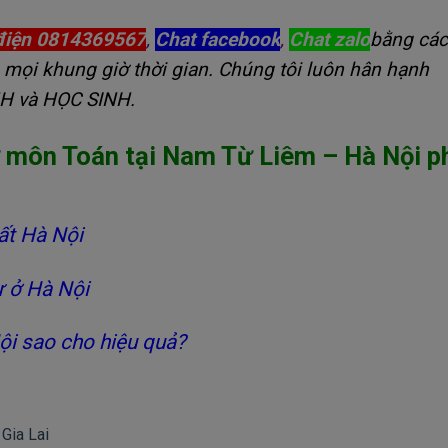
điện 0814369567
,
Chat facebook
,
Chat zalo
bằng cá
 mọi khung giờ thời gian. Chúng tôi luôn hân hạnh
NH và HỌC SINH.
ư môn Toán tại Nam Từ Liêm – Hà Nội
p
ất Hà Nội
ư ở Hà Nội
ội sao cho hiệu quả?
 Gia Lai