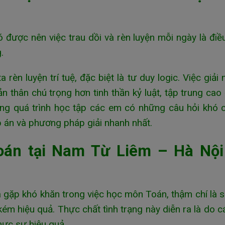
ó được nên việc trau dồi và rèn luyện mỗi ngày là điề
g.
rèn luyện trí tuệ, đặc biệt là tư duy logic. Việc giải
 thân chú trọng hơn tinh thần kỷ luật, tập trung cao
rong quá trình học tập các em có những câu hỏi khó 
p án và phương pháp giải nhanh nhất.
oán tại Nam Từ Liêm – Hà Nội
à gặp khó khăn trong việc học môn Toán, thậm chí là 
ém hiệu quả. Thực chất tình trạng này diễn ra là do 
ực sự hiệu quả.