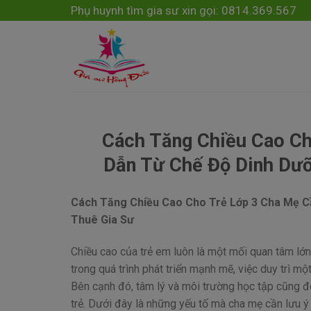
Skip
modal-check
Phụ huynh tìm gia sư xin gọi: 0814.369.567
to
content
Cách Tăng Chiều Cao Ch
Dẫn Từ Chế Độ Dinh Dưỡ
Cách Tăng Chiều Cao Cho Trẻ Lớp 3 Cha Mẹ Cầ
Thuê Gia Sư
Chiều cao của trẻ em luôn là một mối quan tâm lớn 
trong quá trình phát triển mạnh mẽ, việc duy trì mộ
Bên cạnh đó, tâm lý và môi trường học tập cũng đón
trẻ. Dưới đây là những yếu tố mà cha mẹ cần lưu ý