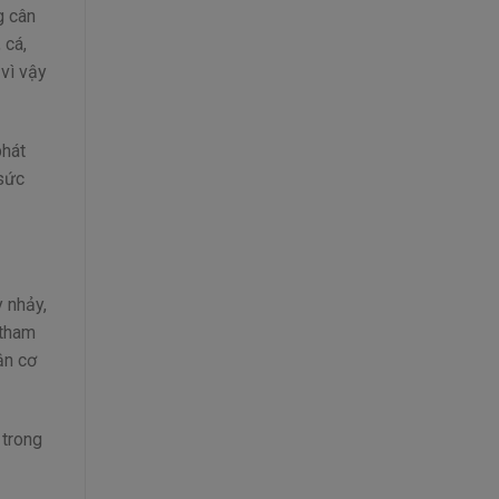
g cân
 cá,
 vì vậy
phát
 sức
y nhảy,
 tham
ận cơ
 trong