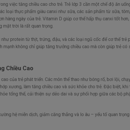
rong việc tăng chiều cao cho trẻ. Trẻ lớp 3 cần một chế độ ăn uốn
 Các loại thực phẩm giàu canxi như sữa, các sản phẩm từ sữa, tôm,
n hàng ngày của trẻ. Vitamin D giúp cơ thể hấp thụ canxi tốt hơn,
mặt trời là rất quan trọng.
ư protein từ thịt, trứng, đậu, và các loại ngũ cốc để cơ thể trẻ 
ành mạnh không chỉ giúp tăng trưởng chiều cao mà còn giúp trẻ có
ng Chiều Cao
 cao của trẻ phát triển. Các môn thể thao như bóng rổ, bơi lội, chạ
hớp xương, làm tăng chiều cao và sức khỏe cho trẻ. Đặc biệt, khi
khỏe tổng thể, cải thiện sự dẻo dai và sự phối hợp giữa các bộ ph
cường hệ miễn dịch, giảm căng thẳng và lo âu – yếu tố quan trọng