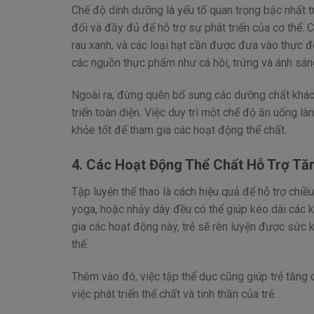
Chế độ dinh dưỡng là yếu tố quan trọng bậc nhất t
đối và đầy đủ để hỗ trợ sự phát triển của cơ thể.
rau xanh, và các loại hạt cần được đưa vào thực đơ
các nguồn thực phẩm như cá hồi, trứng và ánh sáng 
Ngoài ra, đừng quên bổ sung các dưỡng chất khác nh
triển toàn diện. Việc duy trì một chế độ ăn uống l
khỏe tốt để tham gia các hoạt động thể chất.
4.
Các Hoạt Động Thể Chất Hỗ Trợ Tă
Tập luyện thể thao là cách hiệu quả để hỗ trợ chiều
yoga, hoặc nhảy dây đều có thể giúp kéo dài các k
gia các hoạt động này, trẻ sẽ rèn luyện được sức 
thể.
Thêm vào đó, việc tập thể dục cũng giúp trẻ tăng 
việc phát triển thể chất và tinh thần của trẻ.