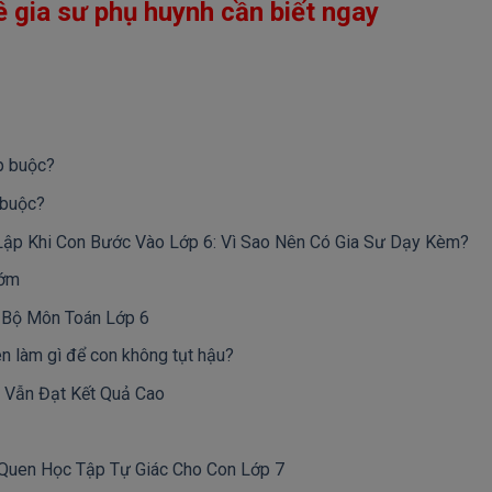
gia sư phụ huynh cần biết ngay
p buộc?
 buộc?
Lập Khi Con Bước Vào Lớp 6: Vì Sao Nên Có Gia Sư Dạy Kèm?
Sớm
n Bộ Môn Toán Lớp 6
n làm gì để con không tụt hậu?
 Vẫn Đạt Kết Quả Cao
 Quen Học Tập Tự Giác Cho Con Lớp 7