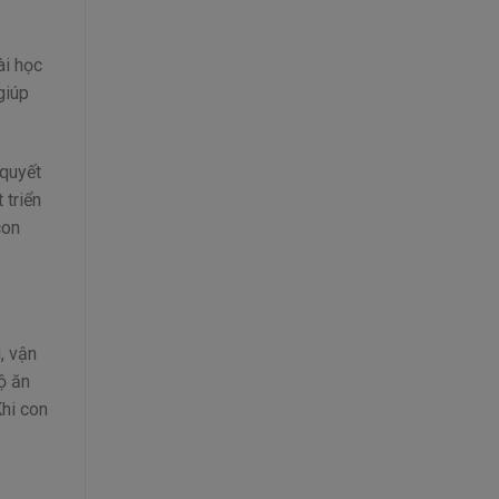
ài học
giúp
 quyết
 triển
con
, vận
ộ ăn
Khi con