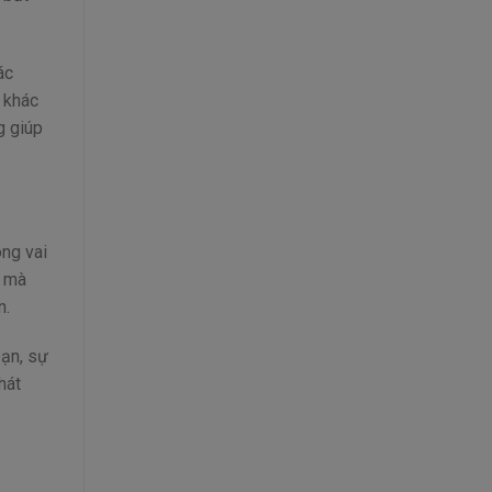
ác
 khác
g giúp
óng vai
c mà
n.
bạn, sự
hát