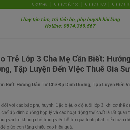
Giới thiệu
Gia sư tiểu học
Gia sư THCS
Gia sư TH
Thầy tận tâm, trò tiến bộ, phụ huynh hài lòng
Hotline: 0814.369.567
o Trẻ Lớp 3 Cha Mẹ Cần Biết: Hướn
ng, Tập Luyện Đến Việc Thuê Gia Sư
n Biết: Hướng Dẫn Từ Chế Độ Dinh Dưỡng, Tập Luyện Đến V
đối với các bậc phụ huynh. Đặc biệt, ở độ tuổi lớp 3, khi cơ thể 
t chế độ dinh dưỡng hợp lý và các hoạt động thể chất là rất quan t
g vai trò không nhỏ trong việc hỗ trợ quá trình phát triển toàn di
 để giúp con tăng chiều cao hiệu quả.