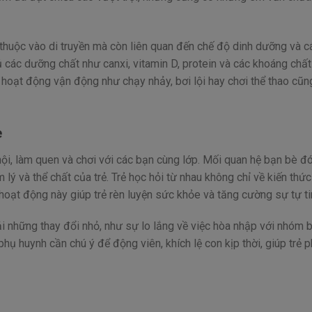
ụ thuộc vào di truyền mà còn liên quan đến chế độ dinh dưỡng và c
 các dưỡng chất như canxi, vitamin D, protein và các khoáng chất
hoạt động vận động như chạy nhảy, bơi lội hay chơi thể thao cũn
è
 hội, làm quen và chơi với các bạn cùng lớp. Mối quan hệ bạn bè đ
m lý và thể chất của trẻ. Trẻ học hỏi từ nhau không chỉ về kiến thứ
 hoạt động này giúp trẻ rèn luyện sức khỏe và tăng cường sự tự ti
hải những thay đổi nhỏ, như sự lo lắng về việc hòa nhập với nhóm 
 phụ huynh cần chú ý để động viên, khích lệ con kịp thời, giúp trẻ p