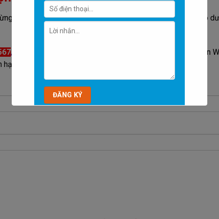
ng ngại liên hệ với chúng tôi bằng cách để lại thông tin vào ô dư
567
,
Chat facebook
,
Chat zalo
bằng cách ấn vào các nút trên 
 hân hạnh được phục vụ các quý vị PHỤ HUYNH và HỌC SINH.