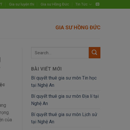
PT
Gia sư luyện thi
Gia sư Hồng Đức
Tin Tức
GIA SƯ HỒNG ĐỨC
g
BÀI VIẾT MỚI
Bí quyết thuê gia sư môn Tin học
iệc
tại Nghệ An
Bí quyết thuê gia sư môn Địa lí tại
Nghệ An
đang
rọng.
Bí quyết thuê gia sư môn Lịch sử
ện của
tại Nghệ An