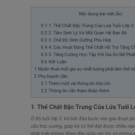
Nội dung bài viết
[
Ẩn
]
0.1
1. Thể Chất Đặc Trưng Của Lứa Tuổi Lớp 3
0.2
2. Tâm Sinh Lý Và Mối Quan Hệ Bạn Bè
0.3
3. Chế Độ Dinh Dưỡng Phù Hợp
0.4
4. Các Hoạt Động Thể Chất Hỗ Trợ Tăng C
0.5
5. Tăng Cường Học Tập Với Gia Sư Để Phát
0.6
Kết Luận
1
Muốn thuê một gia sư chất lượng phải làm thế n
2
Phụ huynh cần:
2.1
Thêm một vài thông tin hữu ích
2.2
Thông tin cần tham khảo thêm
1.
Thể Chất Đặc Trưng Của Lứa Tuổi L
Ở độ tuổi lớp 3, trẻ bắt đầu bước vào giai đoạn ph
cấu trúc xương, giúp trẻ có thể đạt được chiều cao
phát triển không đồng đều giữa các trẻ, có những