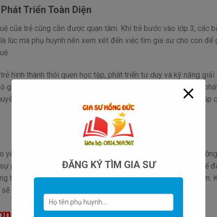
Phát Triển Toàn Diện
 tuệ của trẻ cũng cần được quan tâm. Khi trẻ bước vào lớp 3, các b
 là lúc mà phụ huynh nên xem xét đến việc tìm gia sư cho con để 
uệ.
trẻ hình thành thói quen học tập, phát triển tư duy và kỹ năng giải
ừ đó giảm bớt áp lực học tập và tạo nền tảng vững chắc cho sự phát
 chuyên môn trong các môn học mà trẻ cảm thấy khó khăn để giúp 
vào yếu tố di truyền mà còn phụ thuộc vào sự chăm sóc dinh dưỡng
ĐĂNG KÝ TÌM GIA SƯ
 sự phát triển toàn diện, các bậc phụ huynh cần kết hợp một chế đ
ng thể thao và cân nhắc việc thuê gia sư để giúp trẻ học tốt hơn. 
ng sẽ phát triển mạnh mẽ hơn và có một tương lai tươi sáng.
ợng phải làm thế nào?