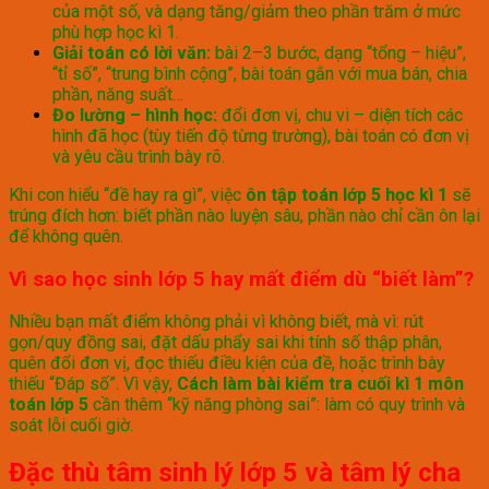
của một số, và dạng tăng/giảm theo phần trăm ở mức
phù hợp học kì 1.
Giải toán có lời văn:
bài 2–3 bước, dạng “tổng – hiệu”,
“tỉ số”, “trung bình cộng”, bài toán gắn với mua bán, chia
phần, năng suất…
Đo lường – hình học:
đổi đơn vị, chu vi – diện tích các
hình đã học (tùy tiến độ từng trường), bài toán có đơn vị
và yêu cầu trình bày rõ.
Khi con hiểu “đề hay ra gì”, việc
ôn tập toán lớp 5 học kì 1
sẽ
trúng đích hơn: biết phần nào luyện sâu, phần nào chỉ cần ôn lại
để không quên.
Vì sao học sinh lớp 5 hay mất điểm dù “biết làm”?
Nhiều bạn mất điểm không phải vì không biết, mà vì: rút
gọn/quy đồng sai, đặt dấu phẩy sai khi tính số thập phân,
quên đổi đơn vị, đọc thiếu điều kiện của đề, hoặc trình bày
thiếu “Đáp số”. Vì vậy,
Cách làm bài kiểm tra cuối kì 1 môn
toán lớp 5
cần thêm “kỹ năng phòng sai”: làm có quy trình và
soát lỗi cuối giờ.
Đặc thù tâm sinh lý lớp 5 và tâm lý cha