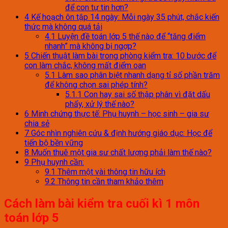
để con tự tin hơn?
4
Kế hoạch ôn tập 14 ngày: Mỗi ngày 35 phút, chắc kiến
thức mà không quá tải
4.1
Luyện đề toán lớp 5 thế nào để “tăng điểm
nhanh” mà không bị ngợp?
5
Chiến thuật làm bài trong phòng kiểm tra: 10 bước để
con làm chắc, không mất điểm oan
5.1
Làm sao phân biệt nhanh dạng tỉ số phần trăm
để không chọn sai phép tính?
5.1.1
Con hay sai số thập phân vì đặt dấu
phẩy, xử lý thế nào?
6
Minh chứng thực tế: Phụ huynh – học sinh – gia sư
chia sẻ
7
Góc nhìn nghiên cứu & định hướng giáo dục: Học để
tiến bộ bền vững
8
Muốn thuê một gia sư chất lượng phải làm thế nào?
9
Phụ huynh cần:
9.1
Thêm một vài thông tin hữu ích
9.2
Thông tin cần tham khảo thêm
Cách làm bài kiểm tra cuối kì 1 môn
toán lớp 5