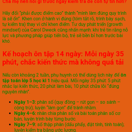
Cha mẹ nên nói gì trước ngày kiểm tra để con tự tin hơn?
Hãy đổi “phải được điểm cao” thành “mình làm đúng quy trình
là sẽ ổn”. Khen con ở hành vi đúng (tóm tắt rõ, trình bày sạch,
tự kiểm tra) thay vì chỉ khen điểm. Tư duy phát triển (growth
mindset) của Carol Dweck cũng nhấn mạnh: khi trẻ tin rằng nỗ
lực và phương pháp giúp tiến bộ, trẻ sẽ bền bỉ hơn trước bài
khó.
Kế hoạch ôn tập 14 ngày: Mỗi ngày 35
phút, chắc kiến thức mà không quá tải
Nếu còn khoảng 2 tuần, phụ huynh có thể dùng lịch này để
ôn
tập toán lớp 5 học kì 1
hiệu quả. Mỗi ngày 35 phút: 5 phút
nhắc lại kiến thức, 20 phút làm bài, 10 phút chữa lỗi “đúng
nguyên nhân”.
Ngày 1–3:
phân số (quy đồng – rút gọn – so sánh –
cộng trừ); luyện “làm gọn” để tránh nhầm.
Ngày 4–6:
nhân chia phân số và bài toán phân số cơ
bản; luyện trình bày từng bước.
Ngày 7–9:
số thập phân (dấu phẩy, đặt tính, tính toán);
luyện kiểm tra bằng ước lượng.