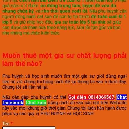
Tóm lại,
Cách làm bài kiểm tra cuối kì 1 môn toán lớp 5
hiệu
quả nằm ở 3 điểm:
ôn đúng trọng tâm
,
luyện đề vừa đủ
nhưng chữa kỹ
, và
rèn thói quen soát lỗi
. Nếu phụ huynh cần
người đồng hành sát sao để con tự tin trước
đề toán cuối kì 1
lớp 5
và giữ nhịp học đều,
gia sư toán lớp 5 tại nhà
sẽ giúp
con được cá nhân hóa theo năng lực, sửa lỗi tận gốc và học
nhẹ nhàng mà chắc kiến thức.
Muốn thuê một gia sư chất lượng phải
làm thế nào?
Phụ huynh và học sinh muốn tìm một gia sư giỏi đừng ngại
liên hệ với chúng tôi bằng cách để lại thông tin vào ô dưới đây.
Chúng tôi sẽ liên hệ lại.
Nếu cần gấp phụ huynh có thể
Gọi điện 0814369567
,
Chat
facebook
,
Chat zalo
bằng cách ấn vào các nút trên Website
này vào mọi khung giờ thời gian. Chúng tôi luôn hân hạnh được
phục vụ các quý vị PHỤ HUYNH và HỌC SINH.
Tên
*