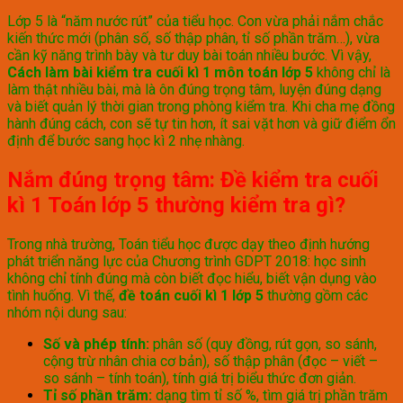
Lớp 5 là “năm nước rút” của tiểu học. Con vừa phải nắm chắc
kiến thức mới (phân số, số thập phân, tỉ số phần trăm…), vừa
cần kỹ năng trình bày và tư duy bài toán nhiều bước. Vì vậy,
Cách làm bài kiểm tra cuối kì 1 môn toán lớp 5
không chỉ là
làm thật nhiều bài, mà là ôn đúng trọng tâm, luyện đúng dạng
và biết quản lý thời gian trong phòng kiểm tra. Khi cha mẹ đồng
hành đúng cách, con sẽ tự tin hơn, ít sai vặt hơn và giữ điểm ổn
định để bước sang học kì 2 nhẹ nhàng.
Nắm đúng trọng tâm: Đề kiểm tra cuối
kì 1 Toán lớp 5 thường kiểm tra gì?
Trong nhà trường, Toán tiểu học được dạy theo định hướng
phát triển năng lực của Chương trình GDPT 2018: học sinh
không chỉ tính đúng mà còn biết đọc hiểu, biết vận dụng vào
tình huống. Vì thế,
đề toán cuối kì 1 lớp 5
thường gồm các
nhóm nội dung sau:
Số và phép tính:
phân số (quy đồng, rút gọn, so sánh,
cộng trừ nhân chia cơ bản), số thập phân (đọc – viết –
so sánh – tính toán), tính giá trị biểu thức đơn giản.
Tỉ số phần trăm:
dạng tìm tỉ số %, tìm giá trị phần trăm