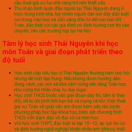
cầu thuê gia sư tại nhà càng trở nên thiết yếu.
Thu nhập bình quân đầu người tại Thái Nguyên đang ở
mức trung bình khá, tuy nhiên người dân nơi đây đặc biệt
coi trọng việc học và sẵn sàng đầu tư để con học tốt
Toán, đặc biệt với các gia đình có định hướng con thi vào
chuyên, vào các trường top tại Hà Nội.
Tâm lý học sinh Thái Nguyên khi học
môn Toán và giai đoạn phát triển theo
độ tuổi
Học sinh cấp tiểu học ở Thái Nguyên thường ham học hỏi
nhưng dễ mất tập trung. Nếu không được hướng dẫn
đúng cách, các em sẽ khó nắm vững nền tảng Toán học
như cộng trừ nhân chia, tư duy logic.
Học sinh THCS bước vào giai đoạn dậy thì, tâm lý thay
đổi, dễ bị chi phối bởi bạn bè và mạng xã hội. Việc thuê
gia sư Toán sẽ giúp các em được kèm sát, rèn luyện
phương pháp học tập khoa học, bám sát chương trình
THCS vốn đậm đặc về đại số và hình học.
Với học sinh THPT, đặc biệt là lớp 10–12, áp lực thi cử
và định hướng nghề nghiệp khiến nhiều em stress, mất