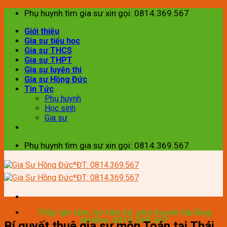
Skip
Phụ huynh tìm gia sư xin gọi: 0814.369.567
to
Giới thiệu
content
Gia sư tiểu học
Gia sư THCS
Gia sư THPT
Gia sư luyện thi
Gia sư Hồng Đức
Tin Tức
Phụ huynh
Học sinh
Gia sư
Phụ huynh tìm gia sư xin gọi: 0814.369.567
Thầy tận tâm, trò tiến bộ, phụ huynh hài lòng
Hotline: 0814.369.567
Bí quyết thuê gia sư môn Toán tại Thái