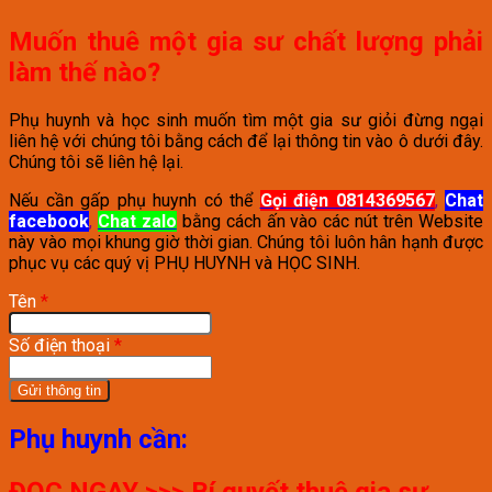
Muốn thuê một gia sư chất lượng phải
làm thế nào?
Phụ huynh và học sinh muốn tìm một gia sư giỏi đừng ngại
liên hệ với chúng tôi bằng cách để lại thông tin vào ô dưới đây.
Chúng tôi sẽ liên hệ lại.
Nếu cần gấp phụ huynh có thể
Gọi điện 0814369567
,
Chat
facebook
,
Chat zalo
bằng cách ấn vào các nút trên Website
này vào mọi khung giờ thời gian. Chúng tôi luôn hân hạnh được
phục vụ các quý vị PHỤ HUYNH và HỌC SINH.
Tên
*
Số điện thoại
*
Phụ huynh cần:
ĐỌC NGAY >>> Bí quyết thuê gia sư