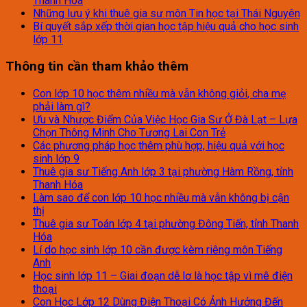
Thanh Hóa
Những lưu ý khi thuê gia sư môn Tin học tại Thái Nguyên
Bí quyết sắp xếp thời gian học tập hiệu quả cho học sinh
lớp 11
Thông tin cần tham khảo thêm
Con lớp 10 học thêm nhiều mà vẫn không giỏi, cha mẹ
phải làm gì?
Ưu và Nhược Điểm Của Việc Học Gia Sư Ở Đà Lạt – Lựa
Chọn Thông Minh Cho Tương Lai Con Trẻ
Các phương pháp học thêm phù hợp, hiệu quả với học
sinh lớp 9
Thuê gia sư Tiếng Anh lớp 3 tại phường Hàm Rồng, tỉnh
Thanh Hóa
Làm sao để con lớp 10 học nhiều mà vẫn không bị cận
thị
Thuê gia sư Toán lớp 4 tại phường Đông Tiến, tỉnh Thanh
Hóa
Lí do học sinh lớp 10 cần được kèm riêng môn Tiếng
Anh
Học sinh lớp 11 – Giai đoạn dễ lơ là học tập vì mê điện
thoại
Con Học Lớp 12 Dùng Điện Thoại Có Ảnh Hưởng Đến