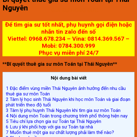
Nguyên
GIA SƯ HỒNG ĐỨC
Để tìm gia sư tốt nhất, phụ huynh gọi điện hoặc
nhắn tin zalo đến số
Viettel: 0968.678.234 – Vina: 0814.369.567 –
Mobi: 0784.300.999
Phục vụ miễn phí 24/7
**Bí quyết thuê gia sư môn Toán tại Thái Nguyên**
Nội dung bài viết
1
Đặc điểm vùng miền Thái Nguyên ảnh hưởng đến nhu cầu
thuê gia sư môn Toán
2
Tâm lý học sinh Thái Nguyên khi học môn Toán và giai đoạn
phát triển theo độ tuổi
3
Tâm lý phụ huynh Thái Nguyên khi tìm gia sư môn Toán
4
Nội dung môn Toán trong chương trình phổ thông hiện nay
5
Tiêu chí lựa chọn gia sư Toán tại Thái Nguyên
6
Lưu ý khi phối hợp với gia sư Toán tại nhà
7
Muốn thuê một gia sư chất lượng phải làm thế nào?