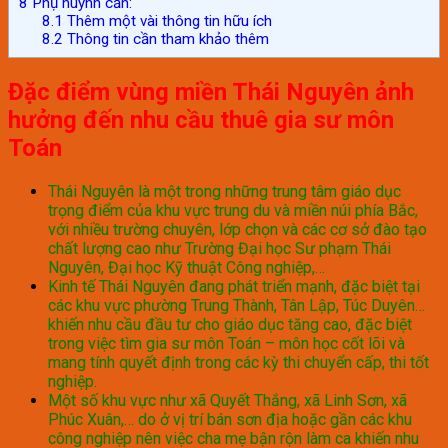
8
Phụ huynh cần:
8.1
Thêm một vài thông tin hữu ích
8.2
Thông tin cần tham khảo thêm
Đặc điểm vùng miền Thái Nguyên ảnh
hưởng đến nhu cầu thuê gia sư môn
Toán
Thái Nguyên là một trong những trung tâm giáo dục
trọng điểm của khu vực trung du và miền núi phía Bắc,
với nhiều trường chuyên, lớp chọn và các cơ sở đào tạo
chất lượng cao như Trường Đại học Sư phạm Thái
Nguyên, Đại học Kỹ thuật Công nghiệp,…
Kinh tế Thái Nguyên đang phát triển mạnh, đặc biệt tại
các khu vực phường Trung Thành, Tân Lập, Túc Duyên…
khiến nhu cầu đầu tư cho giáo dục tăng cao, đặc biệt
trong việc tìm gia sư môn Toán – môn học cốt lõi và
mang tính quyết định trong các kỳ thi chuyển cấp, thi tốt
nghiệp.
Một số khu vực như xã Quyết Thắng, xã Linh Sơn, xã
Phúc Xuân,… do ở vị trí bán sơn địa hoặc gần các khu
công nghiệp nên việc cha mẹ bận rộn làm ca khiến nhu