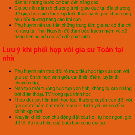
dẫn từ những bước cơ bản đến nâng cao.
Gia sư nên nắm rõ chương trình giáo dục tại địa phương
để giúp học sinh theo kịp kiến thức sách giáo khoa cũng
như bồi dưỡng nâng cao khi cần.
Phụ huynh nên ưu tiên những trung tâm gia sư có địa chỉ
rõ ràng tại Thái Nguyên để đảm bảo trách nhiệm và dễ
dàng liên hệ nếu có vấn đề phát sinh.
Lưu ý khi phối hợp với gia sư Toán tại
nhà
Phụ huynh nên trao đổi rõ mục tiêu học tập của con với
gia sư: ôn thi học sinh giỏi, cải thiện điểm, luyện thi
chuyển cấp,…
Nên tạo môi trường học tập yên tĩnh, không bị xao nhãng
bởi điện thoại, TV trong quá trình học.
Theo dõi sát tiến trình học tập, thường xuyên trao đổi với
gia sư để nắm bắt điểm mạnh – điểm yếu và có điều
chỉnh kịp thời.
Khuyến khích con chủ động đặt câu hỏi, tự học ngoài giờ
để tối đa hóa hiệu quả buổi học cùng gia sư.