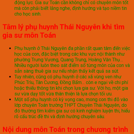
động lực. Gia sư Toán cần không chỉ có chuyên môn tốt
mà còn phải biết lắng nghe, định hướng và tạo niềm tin
cho học sinh.
Tâm lý phụ huynh Thái Nguyên khi tìm
gia sư môn Toán
Phụ huynh ở Thái Nguyên đa phần rất quan tâm đến việc
học của con, đặc biệt trong các khu vực nội thành như
phường Trưng Vương, Quang Trung, Hoàng Văn Thụ…
Nhiều người luôn theo sát điểm số từng môn của con và
sẵn sàng thuê gia sư nếu nhận thấy kết quả sa sút.
Tuy nhiên, cũng có phụ huynh ở các xã vùng ven như
Phúc Trìu, Tân Cương, Đồng Bẩm… còn e ngại về chi phí
hoặc thiếu thông tin khi chọn lựa gia sư. Với họ, một gia
sư vừa dạy tốt vừa thân thiện là lựa chọn tối ưu.
Một số phụ huynh có kỳ vọng cao, mong con thi đỗ vào
lớp chuyên Toán trường THPT Chuyên Thái Nguyên, do
đó thường tìm kiếm gia sư có kinh nghiệm luyện thi, hiểu
rõ cấu trúc đề thi và định hướng chuyên sâu.
Nội dung môn Toán trong chương trình