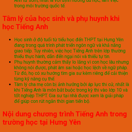
Anh từ sớm, nhất là với định hướng du học, làm việc
trong môi trường quốc tế.
Tâm lý của học sinh và phụ huynh khi
học Tiếng Anh
Học sinh ở độ tuổi từ tiểu học đến THPT tại Hưng Yên
đang trong quá trình phát triển ngôn ngữ và khả năng
giao tiếp. Tuy nhiên, việc học Tiếng Anh trên lớp thường
thiếu thực hành, dẫn đến ngại nói và thiếu tự tin.
Phụ huynh thường cảm thấy lo lắng vì con học lâu nhưng
không nói được, phát âm sai hoặc học lệch về ngữ pháp.
Từ đó, họ có xu hướng tìm gia sư kèm riêng để cải thiện
từng kỹ năng cụ thể.
Tâm lý cha mẹ còn bị ảnh hưởng bởi áp lực thi cử, nhất là
khi Tiếng Anh là môn bắt buộc trong kỳ thi vào lớp 10 và
tốt nghiệp THPT. Gia sư tại nhà được xem là giải pháp
để giúp con rút ngắn thời gian tiến bộ.
Nội dung chương trình Tiếng Anh trong
trường học tại Hưng Yên