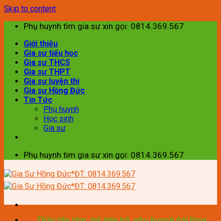
Skip to content
Phụ huynh tìm gia sư xin gọi: 0814.369.567
Giới thiệu
Gia sư tiểu học
Gia sư THCS
Gia sư THPT
Gia sư luyện thi
Gia sư Hồng Đức
Tin Tức
Phụ huynh
Học sinh
Gia sư
Phụ huynh tìm gia sư xin gọi: 0814.369.567
Thầy tận tâm, trò tiến bộ, phụ huynh hài lòng