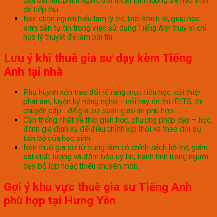
qua bài hát, phim ngắn, đối thoại tình huống để học sinh
dễ tiếp thu.
Nên chọn người hiểu tâm lý trẻ, biết khích lệ, giúp học
sinh dần tự tin trong việc sử dụng Tiếng Anh thay vì chỉ
học lý thuyết để làm bài thi.
Lưu ý khi thuê gia sư dạy kèm Tiếng
Anh tại nhà
Phụ huynh nên trao đổi rõ ràng mục tiêu học: cải thiện
phát âm, luyện kỹ năng nghe – nói hay ôn thi IELTS, thi
chuyển cấp… để gia sư soạn giáo án phù hợp.
Cần thống nhất về thời gian học, phương pháp dạy – học,
đánh giá định kỳ để điều chỉnh kịp thời và theo dõi sự
tiến bộ của học sinh.
Nên thuê gia sư từ trung tâm có chính sách hỗ trợ, giám
sát chất lượng và đảm bảo uy tín, tránh tình trạng người
dạy bỏ lớp hoặc thiếu chuyên môn.
Gợi ý khu vực thuê gia sư Tiếng Anh
phù hợp tại Hưng Yên