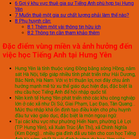
6
Gợi ý khu vực thuê gia sư Tiếng Anh phù hợp tại Hưng
Yên
7
Muốn thuê một gia sư chất lượng phải làm thế nào?
8
Phụ huynh cần:
8.1
Thêm một vài thông tin hữu ích
8.2
Thông tin cần tham khảo thêm
Đặc điểm vùng miền và ảnh hưởng đến
việc học Tiếng Anh tại Hưng Yên
Hưng Yên là tỉnh thuộc vùng Đồng bằng sông Hồng, nằm
sát Hà Nội, tiếp giáp nhiều tỉnh phát triển như Hải Dương,
Bắc Ninh, Hà Nam. Với vị trí thuận lợi, nơi đây chịu ảnh
hưởng mạnh mẽ từ xu thế giáo dục hiện đại, đặc biệt là
nhu cầu học Tiếng Anh để hội nhập quốc tế.
Nền kinh tế Hưng Yên phát triển nhờ các khu công nghiệp
lớn ở các xã như Dị Sử, Giai Phạm, Lạc Đạo, Tân Quang…
Mức thu nhập khá ổn định tạo điều kiện cho phụ huynh
đầu tư vào giáo dục, đặc biệt là môn ngoại ngữ.
Tại các khu vực như phường Hiến Nam, phường Lê Lợi
(TP Hưng Yên), xã Xuân Trúc (Ân Thi), xã Chính Nghĩa
(Kim Động)… nhiều gia đình đã ưu tiên cho con học Tiếng