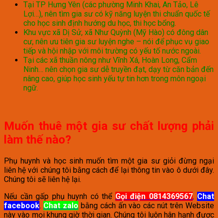
Tại TP Hưng Yên (các phường Minh Khai, An Tảo, Lê
Lợi…), nên tìm gia sư có kỹ năng luyện thi chuẩn quốc tế
cho học sinh định hướng du học, thi học bổng.
Khu vực xã Dị Sử, xã Như Quỳnh (Mỹ Hào) có đông dân
cư, nên ưu tiên gia sư luyện nghe – nói để phục vụ giao
tiếp và hội nhập với môi trường có yếu tố nước ngoài.
Tại các xã thuần nông như Vĩnh Xá, Hoàn Long, Cẩm
Ninh… nên chọn gia sư dễ truyền đạt, dạy từ căn bản đến
nâng cao, giúp học sinh yếu tự tin hơn trong môn ngoại
ngữ.
Muốn thuê một gia sư chất lượng phải
làm thế nào?
Phụ huynh và học sinh muốn tìm một gia sư giỏi đừng ngại
liên hệ với chúng tôi bằng cách để lại thông tin vào ô dưới đây.
Chúng tôi sẽ liên hệ lại.
Nếu cần gấp phụ huynh có thể
Gọi điện 0814369567
,
Chat
facebook
,
Chat zalo
bằng cách ấn vào các nút trên Website
này vào mọi khung giờ thời gian. Chúng tôi luôn hân hạnh được