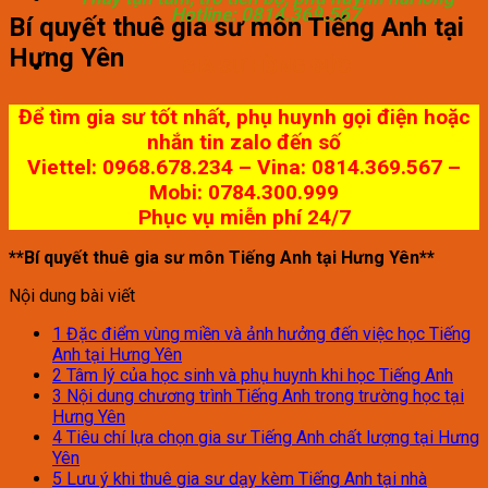
Hotline: 0814.369.567
Bí quyết thuê gia sư môn Tiếng Anh tại
Hưng Yên
GIA SƯ HỒNG ĐỨC
Để tìm gia sư tốt nhất, phụ huynh gọi điện hoặc
nhắn tin zalo đến số
Viettel: 0968.678.234 – Vina: 0814.369.567 –
Mobi: 0784.300.999
Phục vụ miễn phí 24/7
**Bí quyết thuê gia sư môn Tiếng Anh tại Hưng Yên**
Nội dung bài viết
1
Đặc điểm vùng miền và ảnh hưởng đến việc học Tiếng
Anh tại Hưng Yên
2
Tâm lý của học sinh và phụ huynh khi học Tiếng Anh
3
Nội dung chương trình Tiếng Anh trong trường học tại
Hưng Yên
4
Tiêu chí lựa chọn gia sư Tiếng Anh chất lượng tại Hưng
Yên
5
Lưu ý khi thuê gia sư dạy kèm Tiếng Anh tại nhà