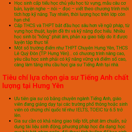
Học sinh cấp tiểu học chủ yếu học từ vựng, mẫu câu cơ
bản, luyện nghe – nói – đọc – viết theo chương trình mới
tích hợp kỹ năng. Tuy nhiên, thời lượng học trên lớp còn
hạn chế.
Cấp THCS và THPT bắt đầu học sâu hơn về ngữ pháp, từ
vựng học thuật, luyện đề thi và kỹ năng đọc hiểu. Nhiều
học sinh bị “hổng” phát âm, phản xạ giao tiếp do ít được
luyện tập thực tế.
Một số trường điểm như THPT Chuyên Hưng Yên, THCS
Lê Quý Đôn (TP Hưng Yên)… có chương trình nâng cao,
yêu cầu học sinh phải có kỹ năng vững và điểm số cao,
càng làm tăng nhu cầu học gia sư Tiếng Anh tại nhà.
Tiêu chí lựa chọn gia sư Tiếng Anh chất
lượng tại Hưng Yên
Ưu tiên gia sư có bằng chuyên ngành Tiếng Anh, giáo
viên đang giảng dạy tại các trường phổ thông hoặc sinh
viên có chứng chỉ quốc tế như IELTS, TOEIC từ 6.5 trở
lên.
Gia sư cần có khả năng giao tiếp tốt, phát âm chuẩn, sử
dụng tài liệu sinh động, phương pháp học đa dạng: học