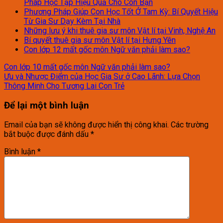
Pháp Học Tập Hiệu Quả Cho Con Bạn
Phương Pháp Giúp Con Học Tốt Ở Tam Kỳ: Bí Quyết Hiệu
Từ Gia Sư Dạy Kèm Tại Nhà
Những lưu ý khi thuê gia sư môn Vật lí tại Vinh, Nghệ An
Bí quyết thuê gia sư môn Vật lí tại Hưng Yên
Con lớp 12 mất gốc môn Ngữ văn phải làm sao?
Con lớp 10 mất gốc môn Ngữ văn phải làm sao?
Ưu và Nhược Điểm của Học Gia Sư ở Cao Lãnh: Lựa Chọn
Thông Minh Cho Tương Lai Con Trẻ
Để lại một bình luận
Email của bạn sẽ không được hiển thị công khai.
Các trường
bắt buộc được đánh dấu
*
Bình luận
*