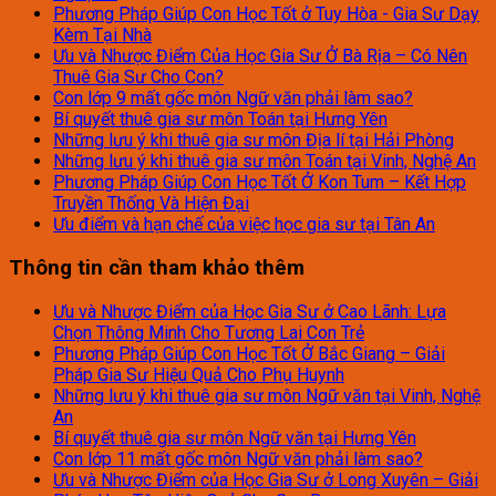
Phương Pháp Giúp Con Học Tốt ở Tuy Hòa - Gia Sư Dạy
Kèm Tại Nhà
Ưu và Nhược Điểm Của Học Gia Sư Ở Bà Rịa – Có Nên
Thuê Gia Sư Cho Con?
Con lớp 9 mất gốc môn Ngữ văn phải làm sao?
Bí quyết thuê gia sư môn Toán tại Hưng Yên
Những lưu ý khi thuê gia sư môn Địa lí tại Hải Phòng
Những lưu ý khi thuê gia sư môn Toán tại Vinh, Nghệ An
Phương Pháp Giúp Con Học Tốt Ở Kon Tum – Kết Hợp
Truyền Thống Và Hiện Đại
Ưu điểm và hạn chế của việc học gia sư tại Tân An
Thông tin cần tham khảo thêm
Ưu và Nhược Điểm của Học Gia Sư ở Cao Lãnh: Lựa
Chọn Thông Minh Cho Tương Lai Con Trẻ
Phương Pháp Giúp Con Học Tốt Ở Bắc Giang – Giải
Pháp Gia Sư Hiệu Quả Cho Phụ Huynh
Những lưu ý khi thuê gia sư môn Ngữ văn tại Vinh, Nghệ
An
Bí quyết thuê gia sư môn Ngữ văn tại Hưng Yên
Con lớp 11 mất gốc môn Ngữ văn phải làm sao?
Ưu và Nhược Điểm của Học Gia Sư ở Long Xuyên – Giải